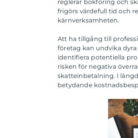
reglerar bokföring och sk
frigörs värdefull tid och
kärnverksamheten.
Att ha tillgång till profe
företag kan undvika dyra
identifiera potentiella p
risken för negativa överr
skatteinbetalning. I län
betydande kostnadsbespar