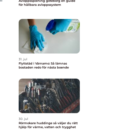
Avloppsspolning göteborg en guide
för hållbara avloppssystem
31. jul
Flyttstäd i Värnamo: Så lämnas
bostaden redo för nästa boende
30. jul
Rörmokare huddinge så väljer du rätt
hjälp för värme, vatten och trygghet