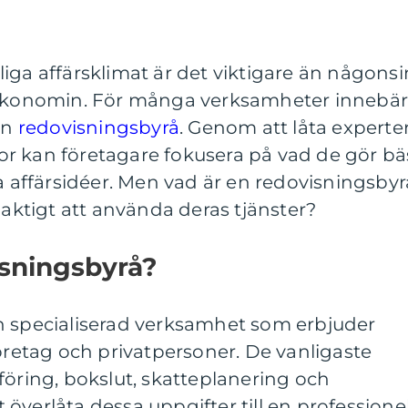
iga affärsklimat är det viktigare än någonsi
r ekonomin. För många verksamheter innebä
en
redovisningsbyrå
. Genom att låta experte
r kan företagare fokusera på vad de gör bä
a affärsidéer. Men vad är en redovisningsbyr
laktigt att använda deras tjänster?
isningsbyrå?
n specialiserad verksamhet som erbjuder
företag och privatpersoner. De vanligaste
föring, bokslut, skatteplanering och
överlåta dessa uppgifter till en professionel