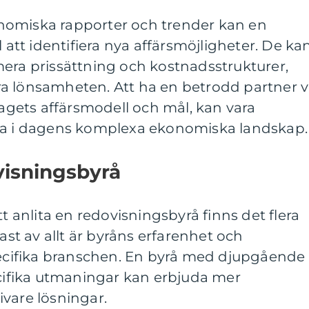
nomiska rapporter och trender kan en
l att identifiera nya affärsmöjligheter. De ka
mera prissättning och kostnadsstrukturer,
ttra lönsamheten. Att ha en betrodd partner v
tagets affärsmodell och mål, kan vara
era i dagens komplexa ekonomiska landskap.
ovisningsbyrå
tt anlita en redovisningsbyrå finns det flera
gast av allt är byråns erfarenhet och
ifika branschen. En byrå med djupgående
fika utmaningar kan erbjuda mer
vare lösningar.