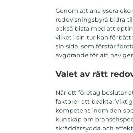
Genom att analysera eko
redovisningsbyrå bidra til
också bistå med att opti
vilket i sin tur kan förbä
sin sida, som förstår före
avgörande för att navig
Valet av rätt red
När ett företag beslutar a
faktorer att beakta. Vikti
kompetens inom den spec
kunskap om branschspeci
skräddarsydda och effekti