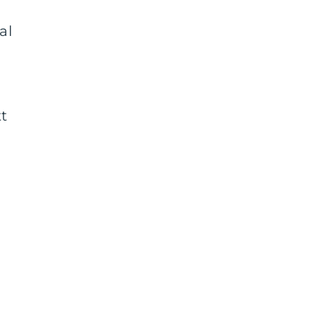
al
tt