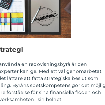
trategi
 använda en redovisningsbyrå är den
 experter kan ge. Med ett väl genomarbetat
t lättare att fatta strategiska beslut som
ramgång. Byråns spetskompetens gör det möjli
re förståelse för sina finansiella flöden och
verksamheten i sin helhet.