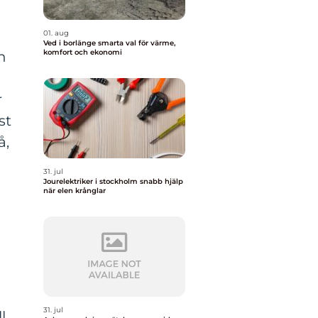
01. aug
Ved i borlänge smarta val för värme,
komfort och ekonomi
n
r
r
st
å,
31. jul
Jourelektriker i stockholm snabb hjälp
när elen krånglar
31. jul
l