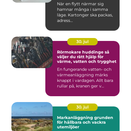
När en flytt närmar sig
hamnar många i samma
läge. Kartonger ska packas,
adress...
30. jul
Rörmokare huddinge så
väljer du rätt hjälp för
värme, vatten och trygghet
En fungerande vatten- och
värmeanläggning märks
knappt i vardagen. Allt bara
rullar på, kranen ger v...
30. jul
Markanläggning grunden
för hållbara och vackra
utemiljöer