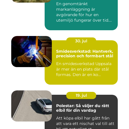
En genomtänkt
markanläggning är
avgörande för hur en
utemiljö fungerar över tid.
Oavsett om det hand...
30. jul
Smidesverkstad: Hantverk,
precision och formbart stål
En smidesverkstad Uppsala
är mer än en plats där stål
formas. Den är en ko...
19. jul
Polestar: Så väljer du rätt
elbil för din vardag
Att köpa elbil har gått från
att vara ett nischat val till att