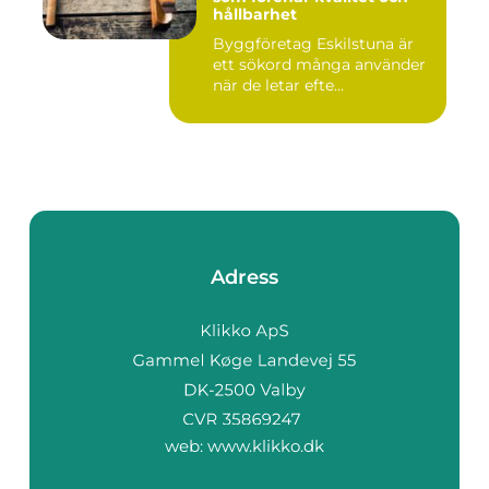
hållbarhet
Byggföretag Eskilstuna är
ett sökord många använder
när de letar efte...
Adress
web:
www.klikko.dk