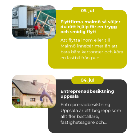
05. jul
Flyttfirma malmö så väljer
du rätt hjälp för en trygg
och smidig flytt
Att flytta inom eller till
Malmö innebär mer än att
bara bära kartonger och köra
en lastbil från pun...
04. jul
Entreprenadbesiktning
uppsala
Entreprenadbesiktning
Uppsala är ett begrepp som
allt fler beställare,
fastighetsägare och
privatper...