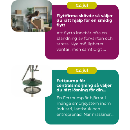
02. jul
Flyttfirma skövde så väljer
du rätt hjälp för en smidig
flytt
Att flytta innebär ofta en
blandning av förväntan och
stress. Nya möjligheter
väntar, men samtidigt ...
02. jul
Fettpump för
centralsmörjning så väljer
du rätt lösning för din
utrustning
En Fettpump är hjärtat i
många smörjsystem inom
industri, lantbruk och
entreprenad. När maskiner
går...