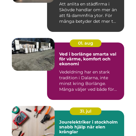
Att anlita en städfirma i
Skövde handlar om mer än
att få dammfria ytor. För
många betyder det mer t...
01. aug
Ved i borlänge smarta val
för värme, komfort och
ekonomi
Vedeldning har en stark
tradition i Dalarna, inte
minst kring Borlänge.
Många väljer ved både för
kä...
31. jul
Jourelektriker i stockholm
snabb hjälp när elen
krånglar