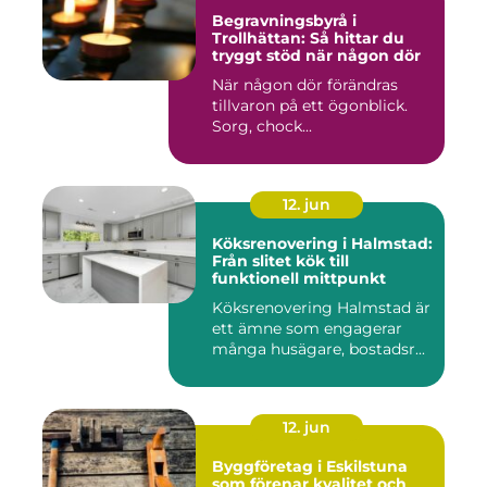
Begravningsbyrå i
Trollhättan: Så hittar du
tryggt stöd när någon dör
När någon dör förändras
tillvaron på ett ögonblick.
Sorg, chock...
12. jun
Köksrenovering i Halmstad:
Från slitet kök till
funktionell mittpunkt
Köksrenovering Halmstad är
ett ämne som engagerar
många husägare, bostadsr...
12. jun
Byggföretag i Eskilstuna
som förenar kvalitet och