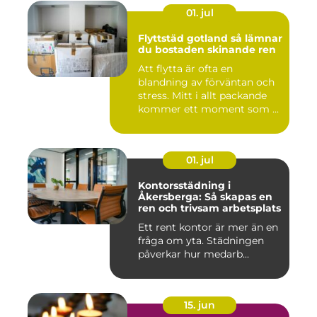
01. jul
Flyttstäd gotland så lämnar
du bostaden skinande ren
Att flytta är ofta en
blandning av förväntan och
stress. Mitt i allt packande
kommer ett moment som ...
01. jul
Kontorsstädning i
Åkersberga: Så skapas en
ren och trivsam arbetsplats
Ett rent kontor är mer än en
fråga om yta. Städningen
påverkar hur medarb...
15. jun