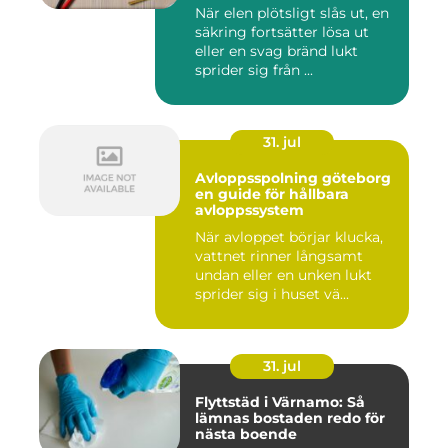
När elen plötsligt slås ut, en
säkring fortsätter lösa ut
eller en svag bränd lukt
sprider sig från ...
31. jul
Avloppsspolning göteborg
en guide för hållbara
avloppssystem
När avloppet börjar klucka,
vattnet rinner långsamt
undan eller en unken lukt
sprider sig i huset vä...
31. jul
Flyttstäd i Värnamo: Så
lämnas bostaden redo för
nästa boende