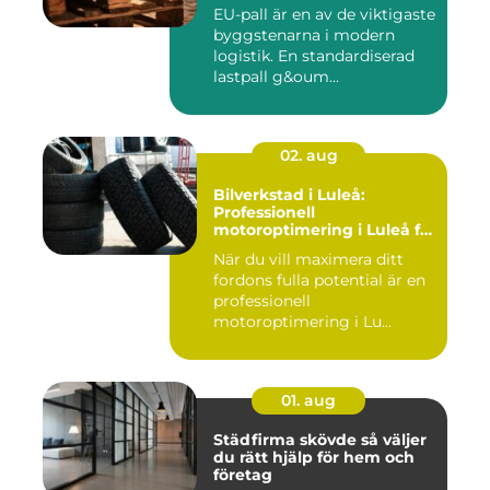
EU-pall är en av de viktigaste
byggstenarna i modern
logistik. En standardiserad
lastpall g&oum...
02. aug
Bilverkstad i Luleå:
Professionell
motoroptimering i Luleå för
maximal prestanda
När du vill maximera ditt
fordons fulla potential är en
professionell
motoroptimering i Lu...
01. aug
Städfirma skövde så väljer
du rätt hjälp för hem och
företag