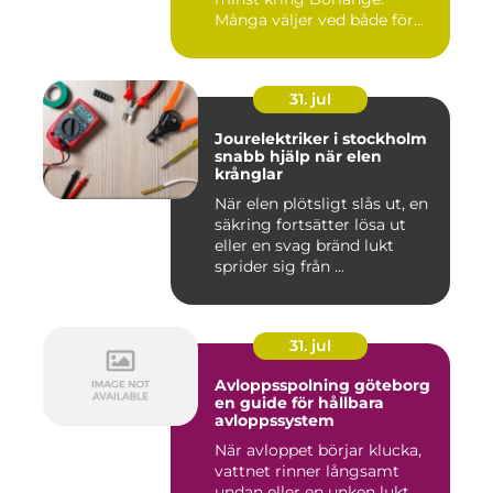
Många väljer ved både för
kä...
31. jul
Jourelektriker i stockholm
snabb hjälp när elen
krånglar
När elen plötsligt slås ut, en
säkring fortsätter lösa ut
eller en svag bränd lukt
sprider sig från ...
31. jul
Avloppsspolning göteborg
en guide för hållbara
avloppssystem
När avloppet börjar klucka,
vattnet rinner långsamt
undan eller en unken lukt