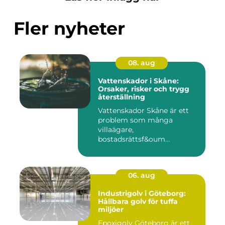
Fler nyheter
08. aug
Vattenskador i Skåne:
Orsaker, risker och trygg
återställning
Vattenskador Skåne är ett
problem som många
villaägare,
bostadsrättsf&oum...
06. aug
Industrigolv i Göteborg:
Hållbara golv för tuffa
miljöer
Epoxigolv Göteborg är ett