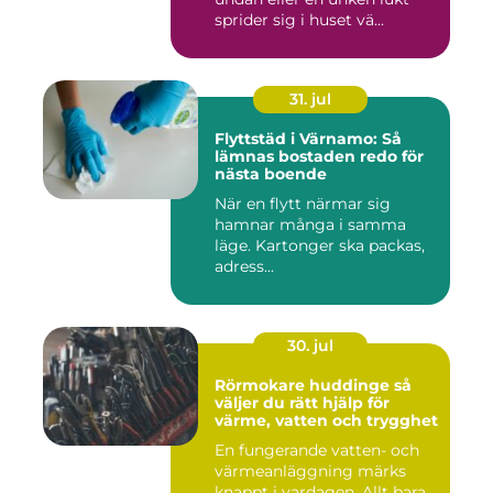
sprider sig i huset vä...
31. jul
Flyttstäd i Värnamo: Så
lämnas bostaden redo för
nästa boende
När en flytt närmar sig
hamnar många i samma
läge. Kartonger ska packas,
adress...
30. jul
Rörmokare huddinge så
väljer du rätt hjälp för
värme, vatten och trygghet
En fungerande vatten- och
värmeanläggning märks
knappt i vardagen. Allt bara