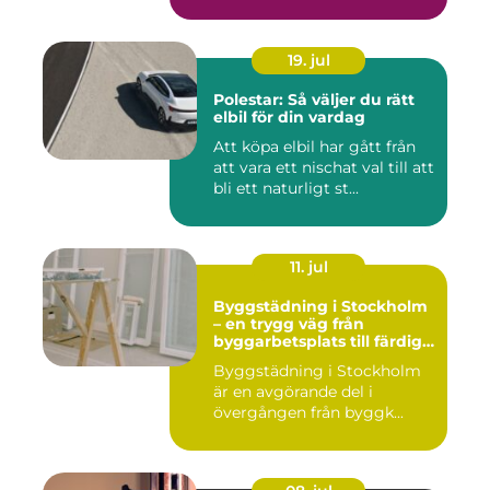
19. jul
Polestar: Så väljer du rätt
elbil för din vardag
Att köpa elbil har gått från
att vara ett nischat val till att
bli ett naturligt st...
11. jul
Byggstädning i Stockholm
– en trygg väg från
byggarbetsplats till färdig
miljö
Byggstädning i Stockholm
är en avgörande del i
övergången från byggk...