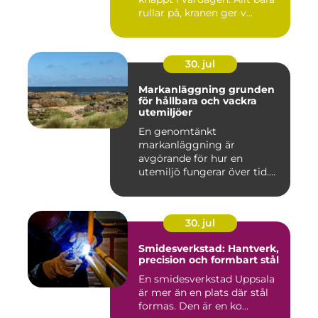
rullar på, kranen ger v...
30. jul
Markanläggning grunden
för hållbara och vackra
utemiljöer
En genomtänkt
markanläggning är
avgörande för hur en
utemiljö fungerar över tid.
Oavsett om det hand...
30. jul
Smidesverkstad: Hantverk,
precision och formbart stål
En smidesverkstad Uppsala
är mer än en plats där stål
formas. Den är en ko...