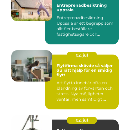
Entreprenadbesiktning
uppsala
Entreprenadbesiktning
Uppsala är ett begrepp som
allt fler beställare,
fastighetsägare och
privatper...
02. jul
Flyttfirma skövde så väljer
du rätt hjälp för en smidig
flytt
Att flytta innebär ofta en
blandning av förväntan och
stress. Nya möjligheter
väntar, men samtidigt ...
02. jul