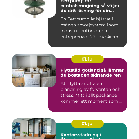
Fettpump för
centralsmörjning så väljer
du rätt lösning för din
utrustning
En Fettpump är hjärtat i
många smörjsystem inom
industri, lantbruk och
entreprenad. När maskiner
går...
01. jul
Flyttstäd gotland så lämnar
du bostaden skinande ren
Att flytta är ofta en
blandning av förväntan och
stress. Mitt i allt packande
kommer ett moment som ...
01. jul
Kontorsstädning i