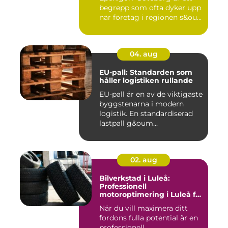
begrepp som ofta dyker upp
när företag i regionen s&ou...
04. aug
EU-pall: Standarden som
håller logistiken rullande
EU-pall är en av de viktigaste
byggstenarna i modern
logistik. En standardiserad
lastpall g&oum...
02. aug
Bilverkstad i Luleå:
Professionell
motoroptimering i Luleå för
maximal prestanda
När du vill maximera ditt
fordons fulla potential är en
professionell