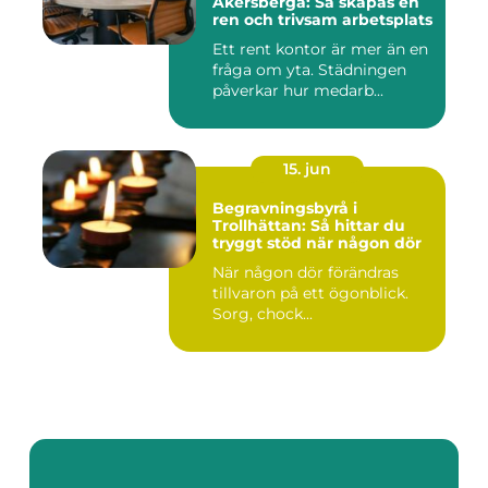
Åkersberga: Så skapas en
ren och trivsam arbetsplats
Ett rent kontor är mer än en
fråga om yta. Städningen
påverkar hur medarb...
15. jun
Begravningsbyrå i
Trollhättan: Så hittar du
tryggt stöd när någon dör
När någon dör förändras
tillvaron på ett ögonblick.
Sorg, chock...