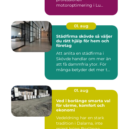
motoroptimering i Lu...
01. aug
Städfirma skövde så väljer
du rätt hjälp för hem och
företag
Att anlita en städfirma i
Skövde handlar om mer än
att få dammfria ytor. För
många betyder det mer t...
01. aug
Ved i borlänge smarta val
för värme, komfort och
ekonomi
Vedeldning har en stark
tradition i Dalarna, inte
minst kring Borlänge.