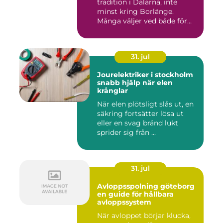
tradition i Dalarna, inte
minst kring Borlänge.
Många väljer ved både för
kä...
31. jul
Jourelektriker i stockholm
snabb hjälp när elen
krånglar
När elen plötsligt slås ut, en
säkring fortsätter lösa ut
eller en svag bränd lukt
sprider sig från ...
31. jul
Avloppsspolning göteborg
en guide för hållbara
avloppssystem
När avloppet börjar klucka,