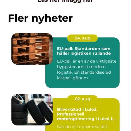
Fler nyheter
04. aug
EU-pall: Standarden som
håller logistiken rullande
EU-pall är en av de viktigaste
byggstenarna i modern
logistik. En standardiserad
lastpall g&oum...
02. aug
Bilverkstad i Luleå:
Professionell
motoroptimering i Luleå för
maximal prestanda
När du vill maximera ditt