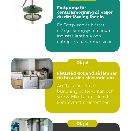
Fettpump för
centralsmörjning så väljer
du rätt lösning för din
utrustning
En Fettpump är hjärtat i
många smörjsystem inom
industri, lantbruk och
entreprenad. När maskiner
går...
01. jul
Flyttstäd gotland så lämnar
du bostaden skinande ren
Att flytta är ofta en
blandning av förväntan och
stress. Mitt i allt packande
kommer ett moment som ...
01. jul