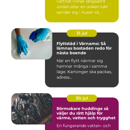
vattnet rinner långsamt
undan eller en unken lukt
sprider sig i huset vä...
31. jul
Flyttstäd i Värnamo: Så
lämnas bostaden redo för
nästa boende
När en flytt närmar sig
hamnar många i samma
läge. Kartonger ska packas,
adress...
30. jul
Rörmokare huddinge så
väljer du rätt hjälp för
värme, vatten och trygghet
En fungerande vatten- och