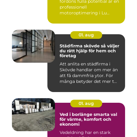
fordons fulla potential är en
professionell
motoroptimering i Lu...
01. aug
Städfirma skövde så väljer
du rätt hjälp för hem och
företag
Att anlita en städfirma i
Skövde handlar om mer än
att få dammfria ytor. För
många betyder det mer t...
01. aug
Ved i borlänge smarta val
för värme, komfort och
ekonomi
Vedeldning har en stark