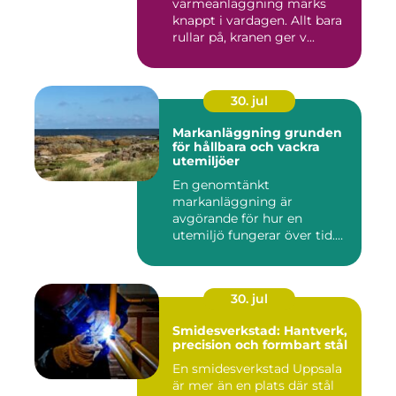
värmeanläggning märks
knappt i vardagen. Allt bara
rullar på, kranen ger v...
30. jul
Markanläggning grunden
för hållbara och vackra
utemiljöer
En genomtänkt
markanläggning är
avgörande för hur en
utemiljö fungerar över tid.
Oavsett om det hand...
30. jul
Smidesverkstad: Hantverk,
precision och formbart stål
En smidesverkstad Uppsala
är mer än en plats där stål