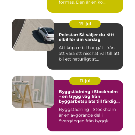
formas. Den är en ko...
19. jul
Polestar: Så väljer du rätt
elbil för din vardag
Att köpa elbil har gått från
att vara ett nischat val till att
bli ett naturligt st...
11. jul
Byggstädning i Stockholm
– en trygg väg från
byggarbetsplats till färdig
miljö
Byggstädning i Stockholm
är en avgörande del i
övergången från byggk...