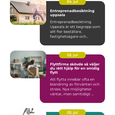
04. jul
Entreprenadbesiktning
uppsala
Entreprenadbesiktning
Uppsala är ett begrepp som
allt fler beställare,
fastighetsägare och
privatper...
02. jul
Flyttfirma skövde så väljer
du rätt hjälp för en smidig
flytt
Att flytta innebär ofta en
blandning av förväntan och
stress. Nya möjligheter
väntar, men samtidigt ...
02. jul