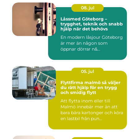
08. jul
Låssmed Göteborg –
trygghet, teknik och snabb
hjälp när det behövs
En modern låsjour Göteborg
är mer än någon som
öppnar dörrar n&...
05. jul
Flyttfirma malmö så väljer
du rätt hjälp för en trygg
och smidig flytt
Att flytta inom eller till
Malmö innebär mer än att
bara bära kartonger och köra
en lastbil från pun...