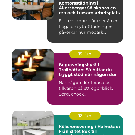
Kontorsstädning i
Åkersberga: Så skapas en
ren och trivsam arbetsplats
Ett rent kontor är mer än en
fråga om yta. Städningen
påverkar hur medarb...
15. jun
Begravningsbyrå i
Trollhättan: Så hittar du
tryggt stöd när någon dör
När någon dör förändras
tillvaron på ett ögonblick.
Sorg, chock...
12. jun
Köksrenovering i Halmstad:
Från slitet kök till