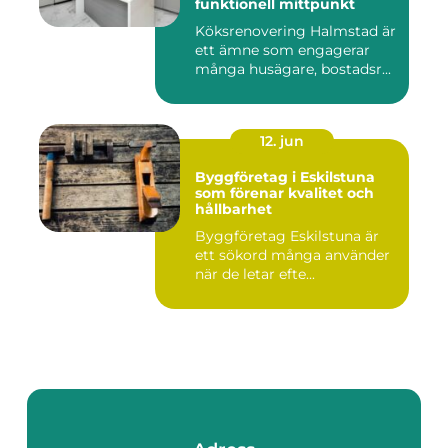
funktionell mittpunkt
Köksrenovering Halmstad är
ett ämne som engagerar
många husägare, bostadsr...
12. jun
Byggföretag i Eskilstuna
som förenar kvalitet och
hållbarhet
Byggföretag Eskilstuna är
ett sökord många använder
när de letar efte...