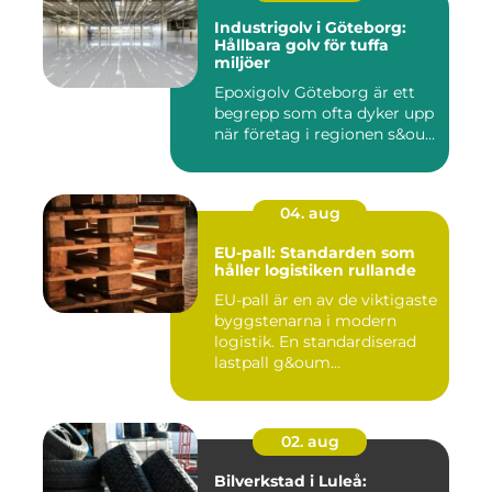
Industrigolv i Göteborg:
Hållbara golv för tuffa
miljöer
Epoxigolv Göteborg är ett
begrepp som ofta dyker upp
när företag i regionen s&ou...
04. aug
EU-pall: Standarden som
håller logistiken rullande
EU-pall är en av de viktigaste
byggstenarna i modern
logistik. En standardiserad
lastpall g&oum...
02. aug
Bilverkstad i Luleå: