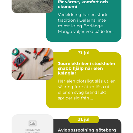
för värme, komfort och
ekonomi
Vedeldning har en stark
tradition i Dalarna, inte
minst kring Borlänge.
Många väljer ved både för
kä...
31. jul
Jourelektriker i stockholm
snabb hjälp när elen
krånglar
När elen plötsligt slås ut, en
säkring fortsätter lösa ut
eller en svag bränd lukt
sprider sig från ...
31. jul
Avloppsspolning göteborg