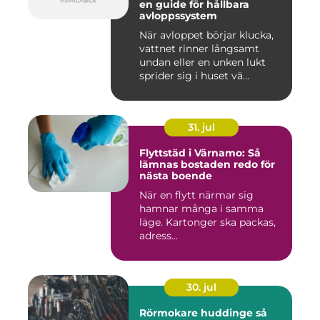
en guide för hållbara
avloppssystem
När avloppet börjar klucka,
vattnet rinner långsamt
undan eller en unken lukt
sprider sig i huset vä...
31. jul
Flyttstäd i Värnamo: Så
lämnas bostaden redo för
nästa boende
När en flytt närmar sig
hamnar många i samma
läge. Kartonger ska packas,
adress...
30. jul
Rörmokare huddinge så