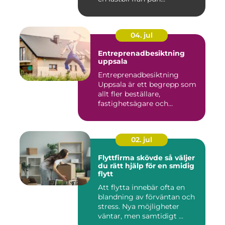
04. jul
Entreprenadbesiktning
uppsala
Entreprenadbesiktning
Uppsala är ett begrepp som
allt fler beställare,
fastighetsägare och
privatper...
02. jul
Flyttfirma skövde så väljer
du rätt hjälp för en smidig
flytt
Att flytta innebär ofta en
blandning av förväntan och
stress. Nya möjligheter
väntar, men samtidigt ...