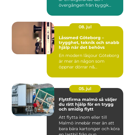
övergången från byggk...
08. jul
Låssmed Göteborg –
trygghet, teknik och snabb
hjälp när det behövs
En modern låsjour Göteborg
är mer än någon som
öppnar dörrar n&...
05. jul
Flyttfirma malmö så väljer
du rätt hjälp för en trygg
och smidig flytt
Att flytta inom eller till
Malmö innebär mer än att
bara bära kartonger och köra
en lastbil från pun...