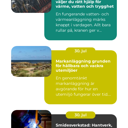
väljer du rätt hjälp för
värme, vatten och trygghet
En fungerande vatten- och
värmeanläggning märks
knappt i vardagen. Allt bara
rullar på, kranen ger v...
30. jul
Markanläggning grunden
för hållbara och vackra
utemiljöer
En genomtänkt
markanläggning är
avgörande för hur en
utemiljö fungerar över tid.
Oavsett om det hand...
30. jul
Smidesverkstad: Hantverk,