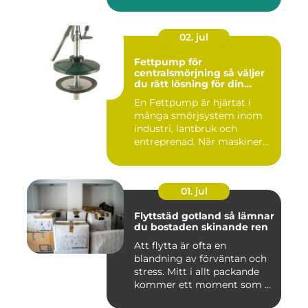
02. jul
Fettpump för
centralsmörjning så väljer
du rätt lösning för din
utrustning
En Fettpump är hjärtat i
många smörjsystem inom
industri, lantbruk och
entreprenad. När maskiner
går...
01. jul
Flyttstäd gotland så lämnar
du bostaden skinande ren
Att flytta är ofta en
blandning av förväntan och
stress. Mitt i allt packande
kommer ett moment som ...