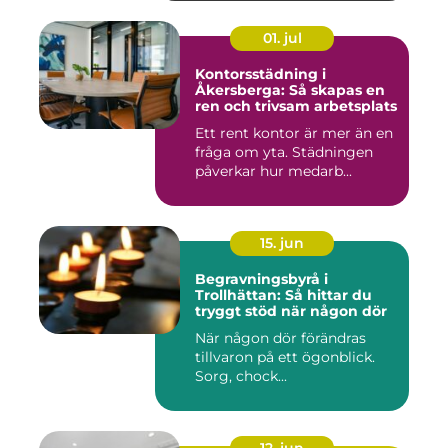
01. jul
Kontorsstädning i
Åkersberga: Så skapas en
ren och trivsam arbetsplats
Ett rent kontor är mer än en
fråga om yta. Städningen
påverkar hur medarb...
15. jun
Begravningsbyrå i
Trollhättan: Så hittar du
tryggt stöd när någon dör
När någon dör förändras
tillvaron på ett ögonblick.
Sorg, chock...
12. jun