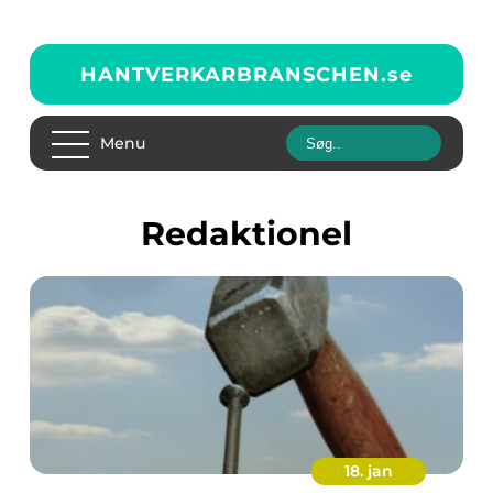
HANTVERKARBRANSCHEN.
se
Menu
redaktionel
18. jan