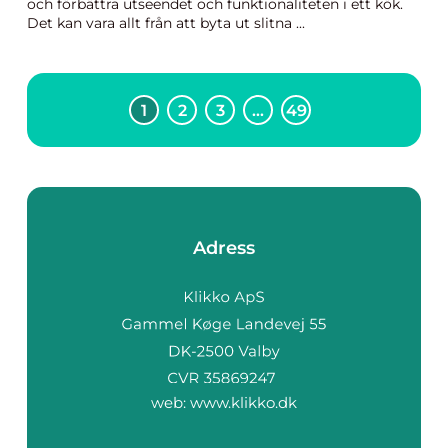
och förbättra utseendet och funktionaliteten i ett kök.
Det kan vara allt från att byta ut slitna ...
1
2
3
…
49
Adress
web:
www.klikko.dk