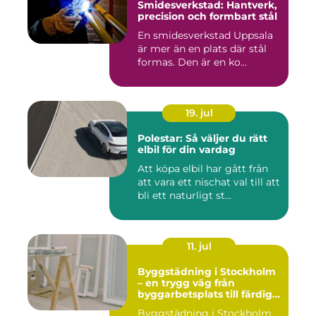
Smidesverkstad: Hantverk,
precision och formbart stål
En smidesverkstad Uppsala
är mer än en plats där stål
formas. Den är en ko...
19. jul
Polestar: Så väljer du rätt
elbil för din vardag
Att köpa elbil har gått från
att vara ett nischat val till att
bli ett naturligt st...
11. jul
Byggstädning i Stockholm
– en trygg väg från
byggarbetsplats till färdig
miljö
Byggstädning i Stockholm