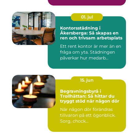
01. jul
Kontorsstädning i
Åkersberga: Så skapas en
ren och trivsam arbetsplats
Ett rent kontor är mer än en
fråga om yta. Städningen
påverkar hur medarb...
15. jun
Begravningsbyrå i
Trollhättan: Så hittar du
tryggt stöd när någon dör
När någon dör förändras
tillvaron på ett ögonblick.
Sorg, chock...