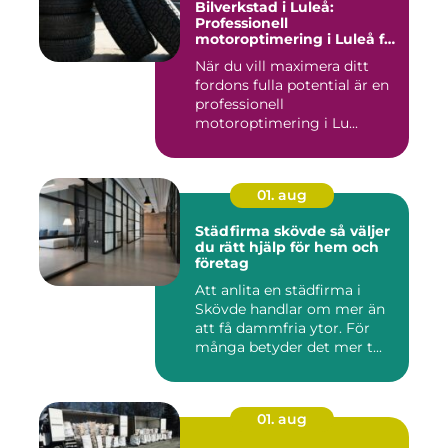
Bilverkstad i Luleå:
Professionell
motoroptimering i Luleå för
maximal prestanda
När du vill maximera ditt
fordons fulla potential är en
professionell
motoroptimering i Lu...
01. aug
Städfirma skövde så väljer
du rätt hjälp för hem och
företag
Att anlita en städfirma i
Skövde handlar om mer än
att få dammfria ytor. För
många betyder det mer t...
01. aug