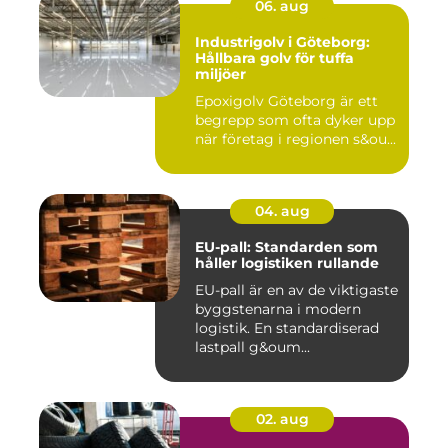
06. aug
Industrigolv i Göteborg:
Hållbara golv för tuffa
miljöer
Epoxigolv Göteborg är ett
begrepp som ofta dyker upp
när företag i regionen s&ou...
04. aug
EU-pall: Standarden som
håller logistiken rullande
EU-pall är en av de viktigaste
byggstenarna i modern
logistik. En standardiserad
lastpall g&oum...
02. aug