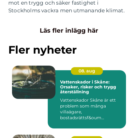
mot en trygg och säker fastighet i
Stockholms vackra men utmanande klimat.
Läs fler inlägg här
Fler nyheter
08. aug
Vattenskador i Skåne:
Orsaker, risker och trygg
återställning
Vattenskador Skåne är ett
problem som många
villaägare,
bostadsrättsf&oum...