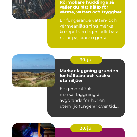
Rörmokare huddinge så
väljer du rätt hjälp för
värme, vatten och trygghet
En fungerande vatten- och
värmeanläggning märks
knappt i vardagen. Allt bara
rullar på, kranen ger v...
30. jul
Markanläggning grunden
för hållbara och vackra
utemiljöer
En genomtänkt
markanläggning är
avgörande för hur en
utemiljö fungerar över tid.
Oavsett om det hand...
30. jul