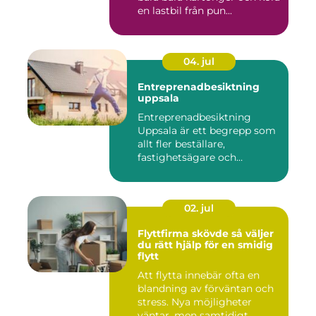
en lastbil från pun...
04. jul
Entreprenadbesiktning
uppsala
Entreprenadbesiktning
Uppsala är ett begrepp som
allt fler beställare,
fastighetsägare och
privatper...
02. jul
Flyttfirma skövde så väljer
du rätt hjälp för en smidig
flytt
Att flytta innebär ofta en
blandning av förväntan och
stress. Nya möjligheter
väntar, men samtidigt ...