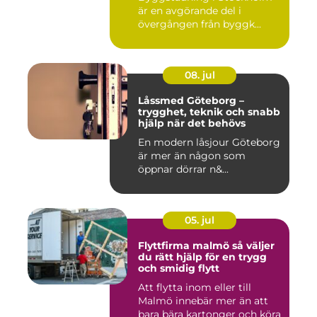
är en avgörande del i
övergången från byggk...
08. jul
Låssmed Göteborg –
trygghet, teknik och snabb
hjälp när det behövs
En modern låsjour Göteborg
är mer än någon som
öppnar dörrar n&...
05. jul
Flyttfirma malmö så väljer
du rätt hjälp för en trygg
och smidig flytt
Att flytta inom eller till
Malmö innebär mer än att
bara bära kartonger och köra