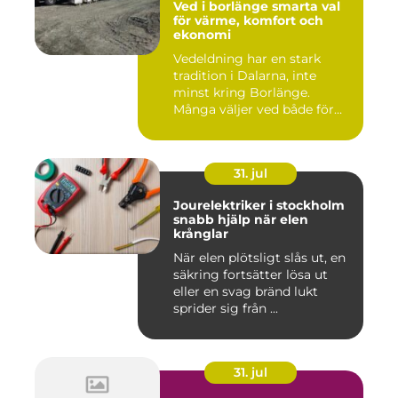
Ved i borlänge smarta val
för värme, komfort och
ekonomi
Vedeldning har en stark
tradition i Dalarna, inte
minst kring Borlänge.
Många väljer ved både för
kä...
31. jul
Jourelektriker i stockholm
snabb hjälp när elen
krånglar
När elen plötsligt slås ut, en
säkring fortsätter lösa ut
eller en svag bränd lukt
sprider sig från ...
31. jul