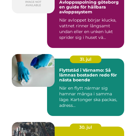
Avloppsspolning göteborg
en guide för hållbara
avloppssystem
När avloppet börjar klucka,
vattnet rinner långsamt
undan eller en unken lukt
sprider sig i huset vä...
31. jul
Flyttstäd i Värnamo: Så
lämnas bostaden redo för
nästa boende
När en flytt närmar sig
hamnar många i samma
läge. Kartonger ska packas,
adress...
30. jul