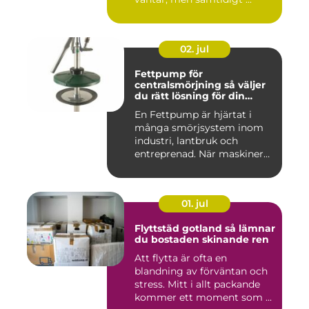
02. jul
Fettpump för
centralsmörjning så väljer
du rätt lösning för din
utrustning
En Fettpump är hjärtat i
många smörjsystem inom
industri, lantbruk och
entreprenad. När maskiner
går...
01. jul
Flyttstäd gotland så lämnar
du bostaden skinande ren
Att flytta är ofta en
blandning av förväntan och
stress. Mitt i allt packande
kommer ett moment som ...