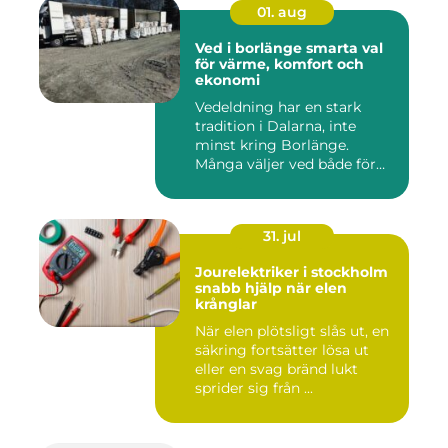
01. aug
Ved i borlänge smarta val
för värme, komfort och
ekonomi
Vedeldning har en stark
tradition i Dalarna, inte
minst kring Borlänge.
Många väljer ved både för
kä...
31. jul
Jourelektriker i stockholm
snabb hjälp när elen
krånglar
När elen plötsligt slås ut, en
säkring fortsätter lösa ut
eller en svag bränd lukt
sprider sig från ...