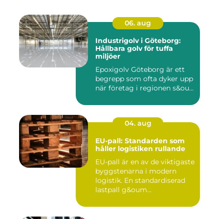
06. aug
Industrigolv i Göteborg:
Hållbara golv för tuffa
miljöer
Epoxigolv Göteborg är ett
begrepp som ofta dyker upp
när företag i regionen s&ou...
04. aug
EU-pall: Standarden som
håller logistiken rullande
EU-pall är en av de viktigaste
byggstenarna i modern
logistik. En standardiserad
lastpall g&oum...