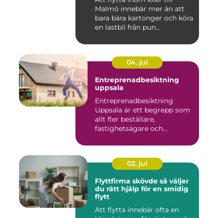
Malmö innebär mer än att
bara bära kartonger och köra
en lastbil från pun...
04. jul
Entreprenadbesiktning
uppsala
Entreprenadbesiktning
Uppsala är ett begrepp som
allt fler beställare,
fastighetsägare och
privatper...
02. jul
Flyttfirma skövde så väljer
du rätt hjälp för en smidig
flytt
Att flytta innebär ofta en