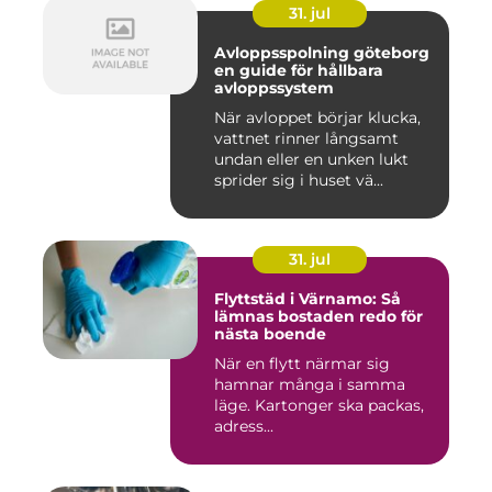
31. jul
Avloppsspolning göteborg
en guide för hållbara
avloppssystem
När avloppet börjar klucka,
vattnet rinner långsamt
undan eller en unken lukt
sprider sig i huset vä...
31. jul
Flyttstäd i Värnamo: Så
lämnas bostaden redo för
nästa boende
När en flytt närmar sig
hamnar många i samma
läge. Kartonger ska packas,
adress...