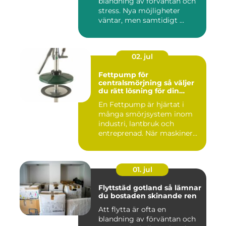
blandning av förväntan och
stress. Nya möjligheter
väntar, men samtidigt ...
02. jul
Fettpump för
centralsmörjning så väljer
du rätt lösning för din
utrustning
En Fettpump är hjärtat i
många smörjsystem inom
industri, lantbruk och
entreprenad. När maskiner
går...
01. jul
Flyttstäd gotland så lämnar
du bostaden skinande ren
Att flytta är ofta en
blandning av förväntan och