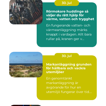
30. jul
Rörmokare huddinge så
väljer du rätt hjälp för
värme, vatten och trygghet
En fungerande vatten- och
värmeanläggning märks
knappt i vardagen. Allt bara
rullar på, kranen ger v...
30. jul
Markanläggning grunden
för hållbara och vackra
utemiljöer
En genomtänkt
markanläggning är
avgörande för hur en
utemiljö fungerar över tid.
Oavsett om det hand...