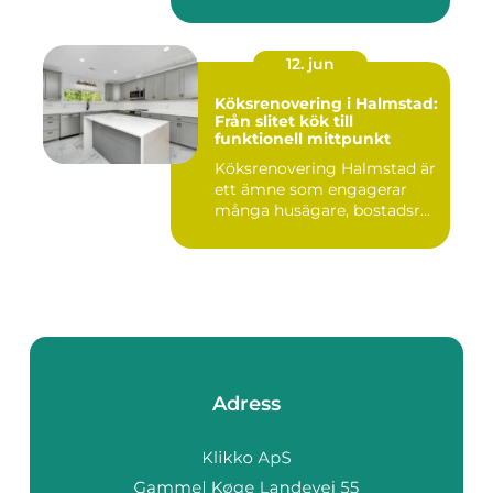
12. jun
Köksrenovering i Halmstad:
Från slitet kök till
funktionell mittpunkt
Köksrenovering Halmstad är
ett ämne som engagerar
många husägare, bostadsr...
Adress