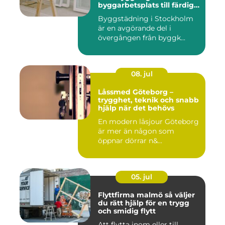
byggarbetsplats till färdig
miljö
Byggstädning i Stockholm
är en avgörande del i
övergången från byggk...
08. jul
Låssmed Göteborg –
trygghet, teknik och snabb
hjälp när det behövs
En modern låsjour Göteborg
är mer än någon som
öppnar dörrar n&...
05. jul
Flyttfirma malmö så väljer
du rätt hjälp för en trygg
och smidig flytt
Att flytta inom eller till