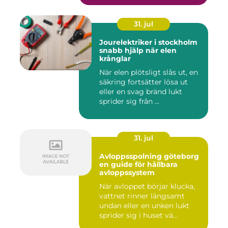
31. jul
Jourelektriker i stockholm
snabb hjälp när elen
krånglar
När elen plötsligt slås ut, en
säkring fortsätter lösa ut
eller en svag bränd lukt
sprider sig från ...
31. jul
Avloppsspolning göteborg
en guide för hållbara
avloppssystem
När avloppet börjar klucka,
vattnet rinner långsamt
undan eller en unken lukt
sprider sig i huset vä...