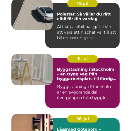
19. jul
Polestar: Så väljer du rätt
elbil för din vardag
Att köpa elbil har gått från
att vara ett nischat val till att
bli ett naturligt st...
11. jul
Byggstädning i Stockholm
– en trygg väg från
byggarbetsplats till färdig
miljö
Byggstädning i Stockholm
är en avgörande del i
övergången från byggk...
08. jul
Låssmed Göteborg –