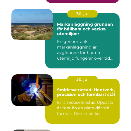
30. jul
Markanläggning grunden
för hållbara och vackra
utemiljöer
En genomtänkt
markanläggning är
avgörande för hur en
utemiljö fungerar över tid.
Oavsett om det hand...
30. jul
Smidesverkstad: Hantverk,
precision och formbart stål
En smidesverkstad Uppsala
är mer än en plats där stål
formas. Den är en ko...