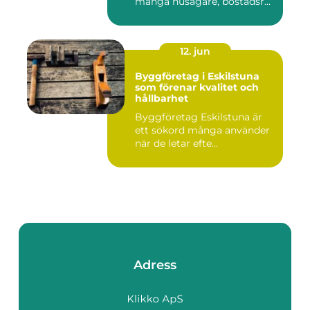
många husägare, bostadsr...
12. jun
Byggföretag i Eskilstuna
som förenar kvalitet och
hållbarhet
Byggföretag Eskilstuna är
ett sökord många använder
när de letar efte...
Adress