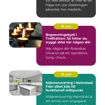
Ett rent kontor är mer än en
fråga om yta. Städningen
påverkar hur medarb...
15. jun
Begravningsbyrå i
Trollhättan: Så hittar du
tryggt stöd när någon dör
När någon dör förändras
tillvaron på ett ögonblick.
Sorg, chock...
12. jun
Köksrenovering i Halmstad:
Från slitet kök till
funktionell mittpunkt
Köksrenovering Halmstad är
ett ämne som engagerar