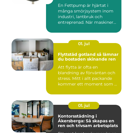
utrustning
En Fettpump är hjärtat i
många smörjsystem inom
industri, lantbruk och
entreprenad. När maskiner
går...
01. jul
Flyttstäd gotland så lämnar
du bostaden skinande ren
Att flytta är ofta en
blandning av förväntan och
stress. Mitt i allt packande
kommer ett moment som ...
01. jul
Kontorsstädning i
Åkersberga: Så skapas en
ren och trivsam arbetsplats