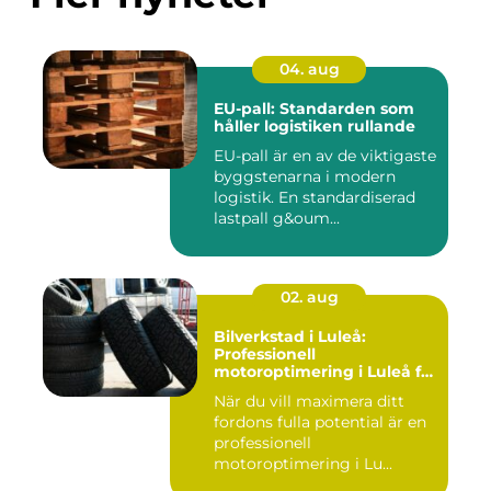
04. aug
EU-pall: Standarden som
håller logistiken rullande
EU-pall är en av de viktigaste
byggstenarna i modern
logistik. En standardiserad
lastpall g&oum...
02. aug
Bilverkstad i Luleå:
Professionell
motoroptimering i Luleå för
maximal prestanda
När du vill maximera ditt
fordons fulla potential är en
professionell
motoroptimering i Lu...