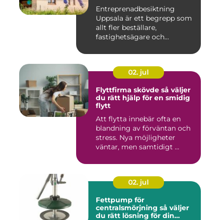
Entreprenadbesiktning
Uppsala är ett begrepp som
allt fler beställare,
fastighetsägare och
privatper...
02. jul
Flyttfirma skövde så väljer
du rätt hjälp för en smidig
flytt
Att flytta innebär ofta en
blandning av förväntan och
stress. Nya möjligheter
väntar, men samtidigt ...
02. jul
Fettpump för
centralsmörjning så väljer
du rätt lösning för din