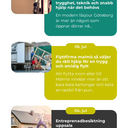
trygghet, teknik och snabb
hjälp när det behövs
En modern låsjour Göteborg
är mer än någon som
öppnar dörrar n&...
05. jul
Flyttfirma malmö så väljer
du rätt hjälp för en trygg
och smidig flytt
Att flytta inom eller till
Malmö innebär mer än att
bara bära kartonger och köra
en lastbil från pun...
04. jul
Entreprenadbesiktning
uppsala