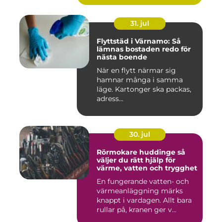
31. jul
Flyttstäd i Värnamo: Så
lämnas bostaden redo för
nästa boende
När en flytt närmar sig
hamnar många i samma
läge. Kartonger ska packas,
adress...
30. jul
Rörmokare huddinge så
väljer du rätt hjälp för
värme, vatten och trygghet
En fungerande vatten- och
värmeanläggning märks
knappt i vardagen. Allt bara
rullar på, kranen ger v...