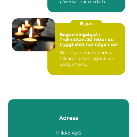
påverkar hur medarb...
15. jun
Begravningsbyrå i
Trollhättan: Så hittar du
tryggt stöd när någon dör
När någon dör förändras
tillvaron på ett ögonblick.
Sorg, chock...
Adress