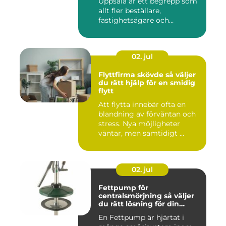
Uppsala är ett begrepp som
allt fler beställare,
fastighetsägare och
privatper...
02. jul
Flyttfirma skövde så väljer
du rätt hjälp för en smidig
flytt
Att flytta innebär ofta en
blandning av förväntan och
stress. Nya möjligheter
väntar, men samtidigt ...
02. jul
Fettpump för
centralsmörjning så väljer
du rätt lösning för din
utrustning
En Fettpump är hjärtat i