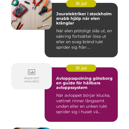
31. jul
Jourelektriker i stockholm
snabb hjälp när elen
krånglar
När elen plötsligt slås ut, en
säkring fortsätter lösa ut
eller en svag bränd lukt
sprider sig från ...
31. jul
Avloppsspolning göteborg
en guide för hållbara
avloppssystem
När avloppet börjar klucka,
vattnet rinner långsamt
undan eller en unken lukt
sprider sig i huset vä...