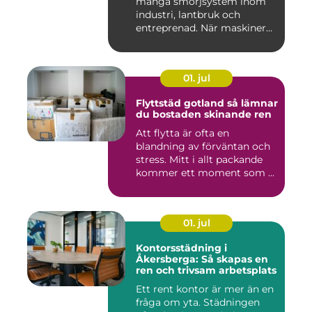
många smörjsystem inom
industri, lantbruk och
entreprenad. När maskiner
går...
01. jul
Flyttstäd gotland så lämnar
du bostaden skinande ren
Att flytta är ofta en
blandning av förväntan och
stress. Mitt i allt packande
kommer ett moment som ...
01. jul
Kontorsstädning i
Åkersberga: Så skapas en
ren och trivsam arbetsplats
Ett rent kontor är mer än en
fråga om yta. Städningen