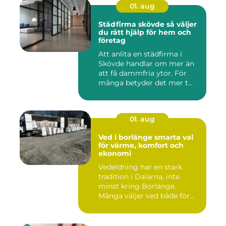
01. aug
Städfirma skövde så väljer
du rätt hjälp för hem och
företag
Att anlita en städfirma i
Skövde handlar om mer än
att få dammfria ytor. För
många betyder det mer t...
01. aug
Ved i borlänge smarta val
för värme, komfort och
ekonomi
Vedeldning har en stark
tradition i Dalarna, inte
minst kring Borlänge.
Många väljer ved både för
kä...