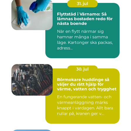
31. jul
Flyttstäd i Värnamo: Så
lämnas bostaden redo för
nästa boende
När en flytt närmar sig
hamnar många i samma
läge. Kartonger ska packas,
adress...
30. jul
Rörmokare huddinge så
väljer du rätt hjälp för
värme, vatten och trygghet
En fungerande vatten- och
värmeanläggning märks
knappt i vardagen. Allt bara
rullar på, kranen ger v...