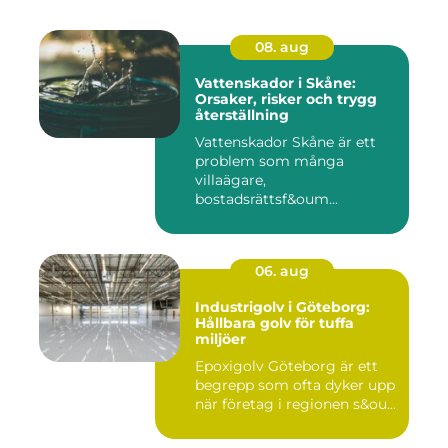
08. aug
Vattenskador i Skåne:
Orsaker, risker och trygg
återställning
Vattenskador Skåne är ett
problem som många
villaägare,
bostadsrättsf&oum...
06. aug
Industrigolv i Göteborg:
Hållbara golv för tuffa
miljöer
Epoxigolv Göteborg är ett
begrepp som ofta dyker upp
när företag i regionen s&ou...