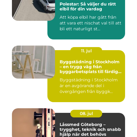
Polestar: Så väljer du rätt
elbil för din vardag
Att köpa elbil har gått från
att vara ett nischat val till att
bli ett naturligt st...
11. jul
Byggstädning i Stockholm
– en trygg väg från
byggarbetsplats till färdig
miljö
Byggstädning i Stockholm
är en avgörande del i
övergången från byggk...
08. jul
Låssmed Göteborg –
trygghet, teknik och snabb
hjälp när det behövs