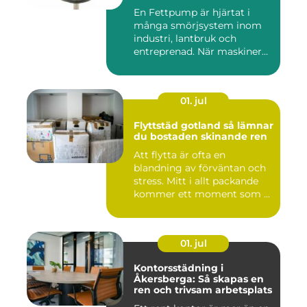
utrustning
En Fettpump är hjärtat i
många smörjsystem inom
industri, lantbruk och
entreprenad. När maskiner
går...
01. jul
Flyttstäd gotland så lämnar
du bostaden skinande ren
Att flytta är ofta en
blandning av förväntan och
stress. Mitt i allt packande
kommer ett moment som ...
01. jul
Kontorsstädning i
Åkersberga: Så skapas en
ren och trivsam arbetsplats