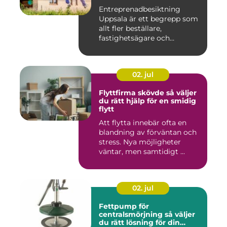
Entreprenadbesiktning
Uppsala är ett begrepp som
allt fler beställare,
fastighetsägare och
privatper...
02. jul
Flyttfirma skövde så väljer
du rätt hjälp för en smidig
flytt
Att flytta innebär ofta en
blandning av förväntan och
stress. Nya möjligheter
väntar, men samtidigt ...
02. jul
Fettpump för
centralsmörjning så väljer
du rätt lösning för din