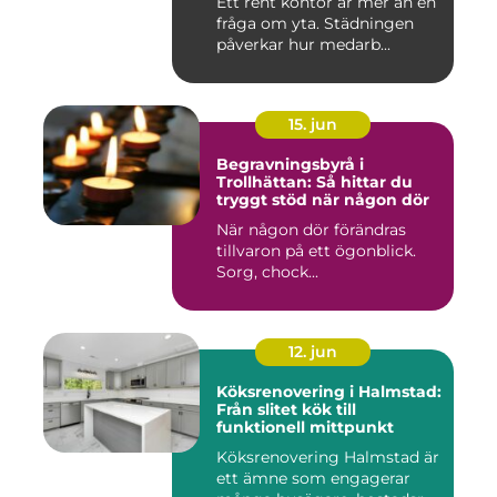
Ett rent kontor är mer än en
fråga om yta. Städningen
påverkar hur medarb...
15. jun
Begravningsbyrå i
Trollhättan: Så hittar du
tryggt stöd när någon dör
När någon dör förändras
tillvaron på ett ögonblick.
Sorg, chock...
12. jun
Köksrenovering i Halmstad:
Från slitet kök till
funktionell mittpunkt
Köksrenovering Halmstad är
ett ämne som engagerar