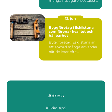
många husägare, bostadsr...
12. jun
Byggföretag i Eskilstuna
som förenar kvalitet och
hållbarhet
Byggföretag Eskilstuna är
ett sökord många använder
när de letar efte...
Adress