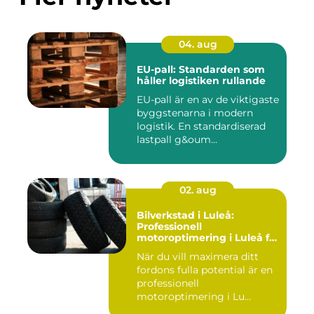
04. aug
EU-pall: Standarden som
håller logistiken rullande
EU-pall är en av de viktigaste
byggstenarna i modern
logistik. En standardiserad
lastpall g&oum...
02. aug
Bilverkstad i Luleå:
Professionell
motoroptimering i Luleå för
maximal prestanda
När du vill maximera ditt
fordons fulla potential är en
professionell
motoroptimering i Lu...