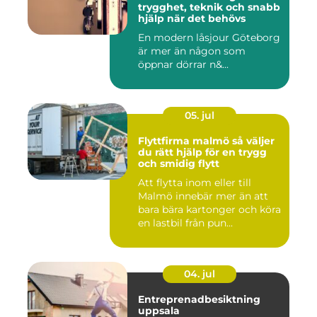
trygghet, teknik och snabb
hjälp när det behövs
En modern låsjour Göteborg
är mer än någon som
öppnar dörrar n&...
05. jul
Flyttfirma malmö så väljer
du rätt hjälp för en trygg
och smidig flytt
Att flytta inom eller till
Malmö innebär mer än att
bara bära kartonger och köra
en lastbil från pun...
04. jul
Entreprenadbesiktning
uppsala