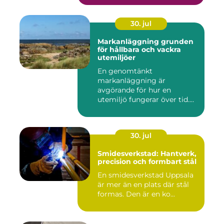
30. jul
Markanläggning grunden
för hållbara och vackra
utemiljöer
En genomtänkt
markanläggning är
avgörande för hur en
utemiljö fungerar över tid.
Oavsett om det hand...
30. jul
Smidesverkstad: Hantverk,
precision och formbart stål
En smidesverkstad Uppsala
är mer än en plats där stål
formas. Den är en ko...