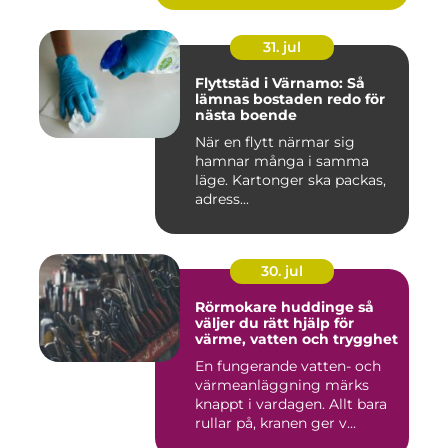
31. jul
Flyttstäd i Värnamo: Så
lämnas bostaden redo för
nästa boende
När en flytt närmar sig
hamnar många i samma
läge. Kartonger ska packas,
adress...
30. jul
Rörmokare huddinge så
väljer du rätt hjälp för
värme, vatten och trygghet
En fungerande vatten- och
värmeanläggning märks
knappt i vardagen. Allt bara
rullar på, kranen ger v...