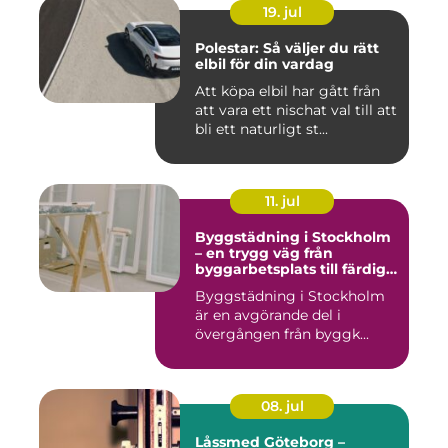
19. jul
Polestar: Så väljer du rätt
elbil för din vardag
Att köpa elbil har gått från
att vara ett nischat val till att
bli ett naturligt st...
11. jul
Byggstädning i Stockholm
– en trygg väg från
byggarbetsplats till färdig
miljö
Byggstädning i Stockholm
är en avgörande del i
övergången från byggk...
08. jul
Låssmed Göteborg –