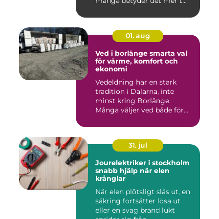
många betyder det mer t...
01. aug
Ved i borlänge smarta val
för värme, komfort och
ekonomi
Vedeldning har en stark
tradition i Dalarna, inte
minst kring Borlänge.
Många väljer ved både för
kä...
31. jul
Jourelektriker i stockholm
snabb hjälp när elen
krånglar
När elen plötsligt slås ut, en
säkring fortsätter lösa ut
eller en svag bränd lukt