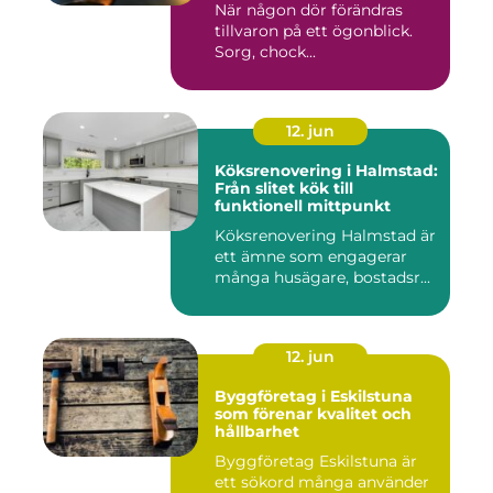
När någon dör förändras
tillvaron på ett ögonblick.
Sorg, chock...
12. jun
Köksrenovering i Halmstad:
Från slitet kök till
funktionell mittpunkt
Köksrenovering Halmstad är
ett ämne som engagerar
många husägare, bostadsr...
12. jun
Byggföretag i Eskilstuna
som förenar kvalitet och
hållbarhet
Byggföretag Eskilstuna är
ett sökord många använder