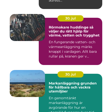
adress...
30. jul
Rörmokare huddinge så
väljer du rätt hjälp för
värme, vatten och trygghet
En fungerande vatten- och
värmeanläggning märks
knappt i vardagen. Allt bara
rullar på, kranen ger v...
30. jul
Markanläggning grunden
för hållbara och vackra
utemiljöer
En genomtänkt
markanläggning är
avgörande för hur en