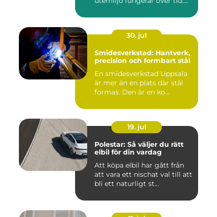
utemiljö fungerar över tid.
Oavsett om det hand...
30. jul
Smidesverkstad: Hantverk,
precision och formbart stål
En smidesverkstad Uppsala
är mer än en plats där stål
formas. Den är en ko...
19. jul
Polestar: Så väljer du rätt
elbil för din vardag
Att köpa elbil har gått från
att vara ett nischat val till att
bli ett naturligt st...