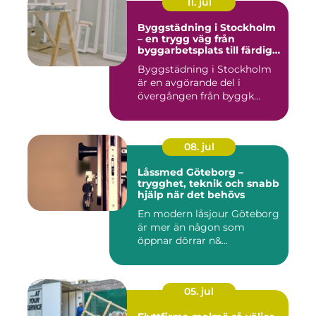
11. jul
Byggstädning i Stockholm
– en trygg väg från
byggarbetsplats till färdig
miljö
Byggstädning i Stockholm
är en avgörande del i
övergången från byggk...
08. jul
Låssmed Göteborg –
trygghet, teknik och snabb
hjälp när det behövs
En modern låsjour Göteborg
är mer än någon som
öppnar dörrar n&...
05. jul