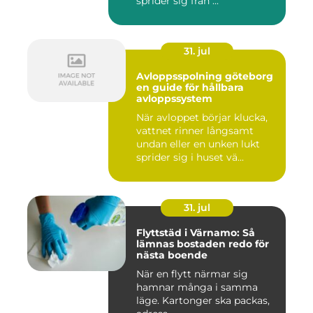
sprider sig från ...
31. jul
Avloppsspolning göteborg
en guide för hållbara
avloppssystem
När avloppet börjar klucka,
vattnet rinner långsamt
undan eller en unken lukt
sprider sig i huset vä...
31. jul
Flyttstäd i Värnamo: Så
lämnas bostaden redo för
nästa boende
När en flytt närmar sig
hamnar många i samma
läge. Kartonger ska packas,