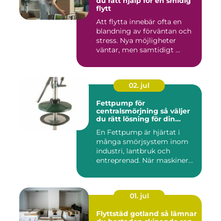
du rätt hjälp för en smidig
flytt
Att flytta innebär ofta en
blandning av förväntan och
stress. Nya möjligheter
väntar, men samtidigt ...
02. jul
Fettpump för
centralsmörjning så väljer
du rätt lösning för din
utrustning
En Fettpump är hjärtat i
många smörjsystem inom
industri, lantbruk och
entreprenad. När maskiner
går...
01. jul
Flyttstäd gotland så lämnar