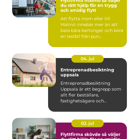
Flyttfirma malmö så väljer
du rätt hjälp för en trygg
och smidig flytt
Att flytta inom eller till
Malmö innebär mer än att
bara bära kartonger och köra
en lastbil från pun...
04. jul
Entreprenadbesiktning
uppsala
Entreprenadbesiktning
Uppsala är ett begrepp som
allt fler beställare,
fastighetsägare och
privatper...
02. jul
Flyttfirma skövde så väljer