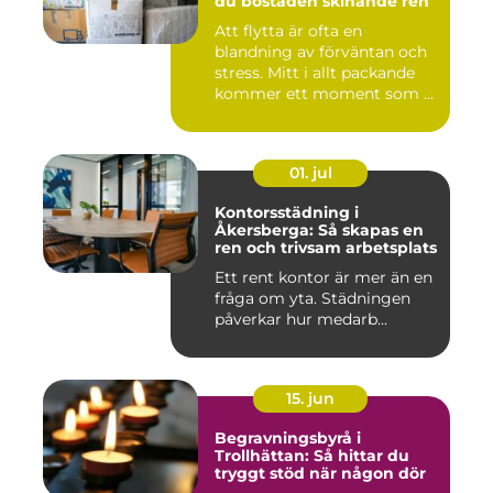
du bostaden skinande ren
Att flytta är ofta en
blandning av förväntan och
stress. Mitt i allt packande
kommer ett moment som ...
01. jul
Kontorsstädning i
Åkersberga: Så skapas en
ren och trivsam arbetsplats
Ett rent kontor är mer än en
fråga om yta. Städningen
påverkar hur medarb...
15. jun
Begravningsbyrå i
Trollhättan: Så hittar du
tryggt stöd när någon dör