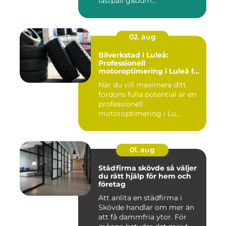
lastpall g&oum...
02. aug
Bilverkstad i Luleå:
Professionell
motoroptimering i Luleå för
maximal prestanda
När du vill maximera ditt
fordons fulla potential är en
professionell
motoroptimering i Lu...
01. aug
Städfirma skövde så väljer
du rätt hjälp för hem och
företag
Att anlita en städfirma i
Skövde handlar om mer än
att få dammfria ytor. För