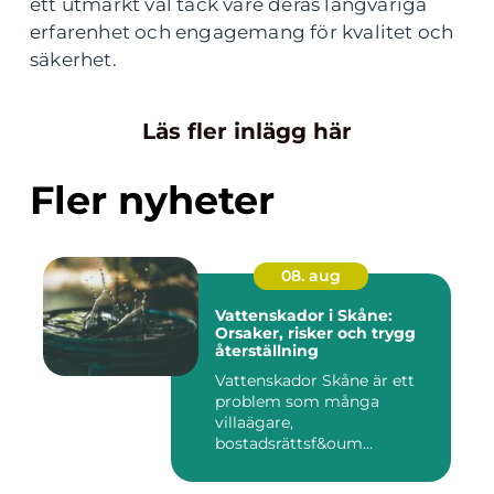
ett utmärkt val tack vare deras långvariga
erfarenhet och engagemang för kvalitet och
säkerhet.
Läs fler inlägg här
Fler nyheter
08. aug
Vattenskador i Skåne:
Orsaker, risker och trygg
återställning
Vattenskador Skåne är ett
problem som många
villaägare,
bostadsrättsf&oum...