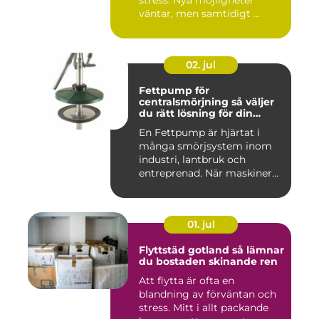
väntar, men samtidigt ...
02. jul
Fettpump för
centralsmörjning så väljer
du rätt lösning för din
utrustning
En Fettpump är hjärtat i
många smörjsystem inom
industri, lantbruk och
entreprenad. När maskiner
går...
01. jul
Flyttstäd gotland så lämnar
du bostaden skinande ren
Att flytta är ofta en
blandning av förväntan och
stress. Mitt i allt packande