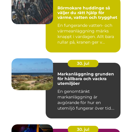
Rörmokare huddinge så
väljer du rätt hjälp för
värme, vatten och trygghet
En fungerande vatten- och
värmeanläggning märks
knappt i vardagen. Allt bara
rullar på, kranen ger v...
30. jul
Markanläggning grunden
för hållbara och vackra
utemiljöer
En genomtänkt
markanläggning är
avgörande för hur en
utemiljö fungerar över tid.
Oavsett om det hand...
30. jul