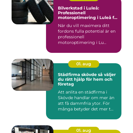
Bilverkstad i Luleå:
Professionell
motoroptimering i Luleå för
maximal prestanda
När du vill maximera ditt
fordons fulla potential är en
professionell
motoroptimering i Lu...
01. aug
Städfirma skövde så väljer
du rätt hjälp för hem och
företag
Att anlita en städfirma i
Skövde handlar om mer än
att få dammfria ytor. För
många betyder det mer t...
01. aug