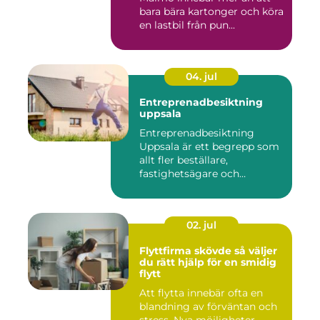
bara bära kartonger och köra
en lastbil från pun...
04. jul
Entreprenadbesiktning
uppsala
Entreprenadbesiktning
Uppsala är ett begrepp som
allt fler beställare,
fastighetsägare och
privatper...
02. jul
Flyttfirma skövde så väljer
du rätt hjälp för en smidig
flytt
Att flytta innebär ofta en
blandning av förväntan och
stress. Nya möjligheter