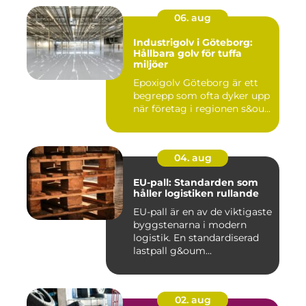
06. aug
Industrigolv i Göteborg:
Hållbara golv för tuffa
miljöer
Epoxigolv Göteborg är ett
begrepp som ofta dyker upp
när företag i regionen s&ou...
04. aug
EU-pall: Standarden som
håller logistiken rullande
EU-pall är en av de viktigaste
byggstenarna i modern
logistik. En standardiserad
lastpall g&oum...
02. aug