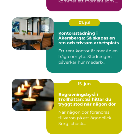
kommer ett moment som ...
01. jul
Kontorsstädning i
Åkersberga: Så skapas en
ren och trivsam arbetsplats
Ett rent kontor är mer än en
fråga om yta. Städningen
påverkar hur medarb...
15. jun
Begravningsbyrå i
Trollhättan: Så hittar du
tryggt stöd när någon dör
När någon dör förändras
tillvaron på ett ögonblick.
Sorg, chock...