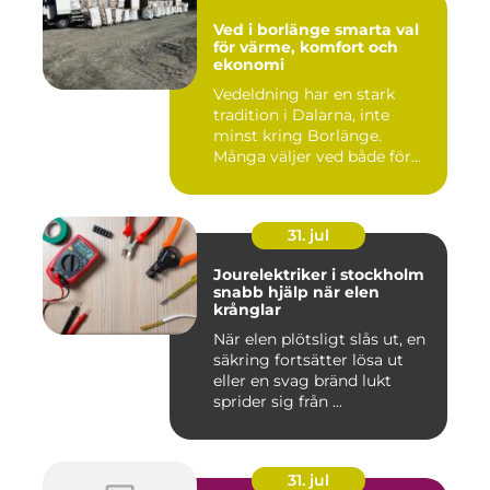
Ved i borlänge smarta val
för värme, komfort och
ekonomi
Vedeldning har en stark
tradition i Dalarna, inte
minst kring Borlänge.
Många väljer ved både för
kä...
31. jul
Jourelektriker i stockholm
snabb hjälp när elen
krånglar
När elen plötsligt slås ut, en
säkring fortsätter lösa ut
eller en svag bränd lukt
sprider sig från ...
31. jul