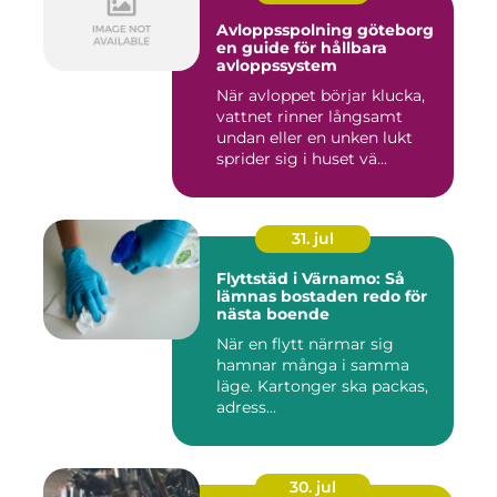
Avloppsspolning göteborg
en guide för hållbara
avloppssystem
När avloppet börjar klucka,
vattnet rinner långsamt
undan eller en unken lukt
sprider sig i huset vä...
31. jul
Flyttstäd i Värnamo: Så
lämnas bostaden redo för
nästa boende
När en flytt närmar sig
hamnar många i samma
läge. Kartonger ska packas,
adress...
30. jul