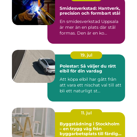
Smidesverkstad: Hantverk,
precision och formbart stål
En smidesverkstad Uppsala
är mer än en plats där stål
formas. Den är en ko...
19. jul
Polestar: Så väljer du rätt
elbil för din vardag
Att köpa elbil har gått från
att vara ett nischat val till att
bli ett naturligt st...
11. jul
Byggstädning i Stockholm
– en trygg väg från
byggarbetsplats till färdig