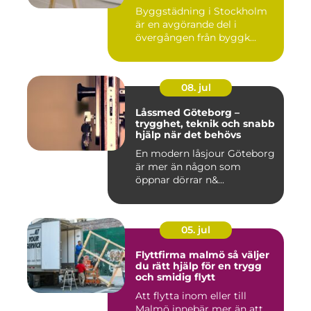
miljö
Byggstädning i Stockholm
är en avgörande del i
övergången från byggk...
08. jul
Låssmed Göteborg –
trygghet, teknik och snabb
hjälp när det behövs
En modern låsjour Göteborg
är mer än någon som
öppnar dörrar n&...
05. jul
Flyttfirma malmö så väljer
du rätt hjälp för en trygg
och smidig flytt
Att flytta inom eller till
Malmö innebär mer än att