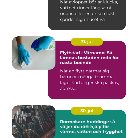
När avloppet börjar klucka,
vattnet rinner långsamt
undan eller en unken lukt
sprider sig i huset vä...
31. jul
Flyttstäd i Värnamo: Så
lämnas bostaden redo för
nästa boende
När en flytt närmar sig
hamnar många i samma
läge. Kartonger ska packas,
adress...
30. jul
Rörmokare huddinge så
väljer du rätt hjälp för
värme, vatten och trygghet