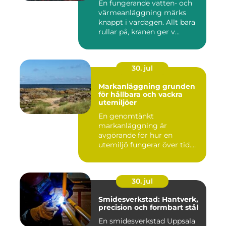
En fungerande vatten- och
värmeanläggning märks
knappt i vardagen. Allt bara
rullar på, kranen ger v...
30. jul
Markanläggning grunden
för hållbara och vackra
utemiljöer
En genomtänkt
markanläggning är
avgörande för hur en
utemiljö fungerar över tid.
Oavsett om det hand...
30. jul
Smidesverkstad: Hantverk,
precision och formbart stål
En smidesverkstad Uppsala