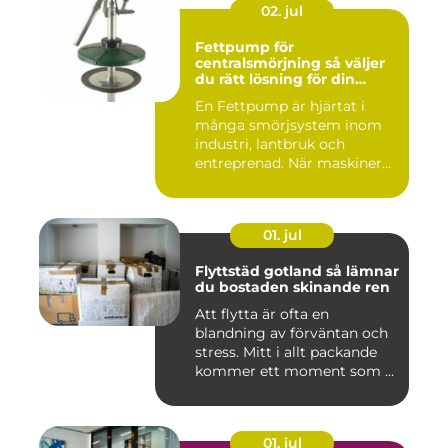
02. jul
Fettpump för
centralsmörjning så väljer
du rätt lösning för din
utrustning
En Fettpump är hjärtat i
många smörjsystem inom
industri, lantbruk och
entreprenad. När maskiner
går...
01. jul
Flyttstäd gotland så lämnar
du bostaden skinande ren
Att flytta är ofta en
blandning av förväntan och
stress. Mitt i allt packande
kommer ett moment som ...
01. jul