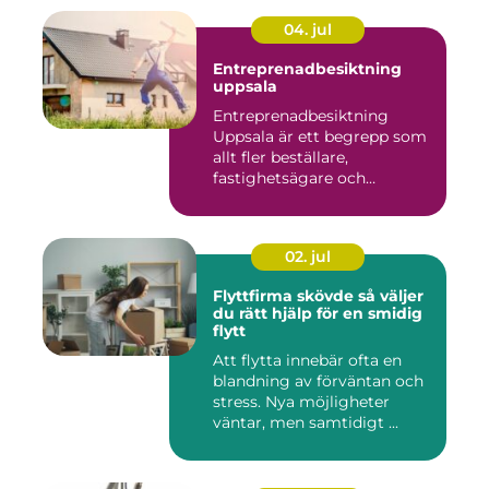
04. jul
Entreprenadbesiktning
uppsala
Entreprenadbesiktning
Uppsala är ett begrepp som
allt fler beställare,
fastighetsägare och
privatper...
02. jul
Flyttfirma skövde så väljer
du rätt hjälp för en smidig
flytt
Att flytta innebär ofta en
blandning av förväntan och
stress. Nya möjligheter
väntar, men samtidigt ...