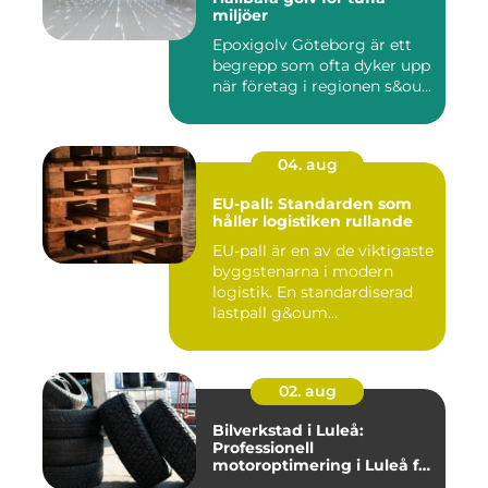
miljöer
Epoxigolv Göteborg är ett
begrepp som ofta dyker upp
när företag i regionen s&ou...
04. aug
EU-pall: Standarden som
håller logistiken rullande
EU-pall är en av de viktigaste
byggstenarna i modern
logistik. En standardiserad
lastpall g&oum...
02. aug
Bilverkstad i Luleå:
Professionell
motoroptimering i Luleå för
maximal prestanda