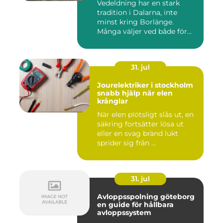
Vedeldning har en stark
tradition i Dalarna, inte
minst kring Borlänge.
Många väljer ved både för
kä...
31. jul
Jourelektriker i stockholm
snabb hjälp när elen
krånglar
När elen plötsligt slås ut, en
säkring fortsätter lösa ut
eller en svag bränd lukt
sprider sig från ...
31. jul
Avloppsspolning göteborg
en guide för hållbara
avloppssystem