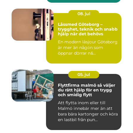
08. jul
Låssmed Göteborg –
trygghet, teknik och snabb
hjälp när det behövs
En modern låsjour Göteborg
är mer än någon som
öppnar dörrar n&...
05. jul
Flyttfirma malmö så väljer
du rätt hjälp för en trygg
och smidig flytt
Att flytta inom eller till
Malmö innebär mer än att
bara bära kartonger och köra
en lastbil från pun...