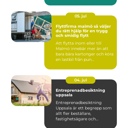
05. jul
Flyttfirma malmö så väljer
du rätt hjälp för en trygg
och smidig flytt
Att flytta inom eller till
Malmö innebär mer än att
bara bära kartonger och köra
en lastbil från pun...
04. jul
Entreprenadbesiktning
uppsala
Entreprenadbesiktning
Uppsala är ett begrepp som
allt fler beställare,
fastighetsägare och
privatper...