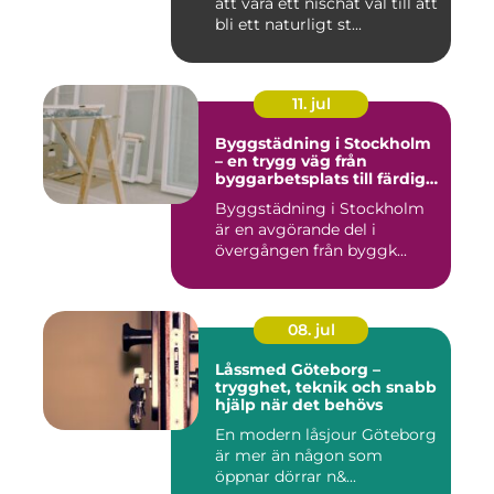
att vara ett nischat val till att
bli ett naturligt st...
11. jul
Byggstädning i Stockholm
– en trygg väg från
byggarbetsplats till färdig
miljö
Byggstädning i Stockholm
är en avgörande del i
övergången från byggk...
08. jul
Låssmed Göteborg –
trygghet, teknik och snabb
hjälp när det behövs
En modern låsjour Göteborg
är mer än någon som
öppnar dörrar n&...