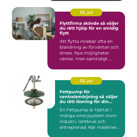
02. jul
Flyttfirma skövde så väljer
du rätt hjälp för en smidig
flytt
Att flytta innebär ofta en
blandning av förväntan och
stress. Nya möjligheter
väntar, men samtidigt ...
02. jul
Fettpump för
centralsmörjning så väljer
du rätt lösning för din
utrustning
En Fettpump är hjärtat i
många smörjsystem inom
industri, lantbruk och
entreprenad. När maskiner
går...