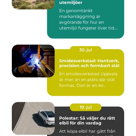
utemiljöer
En genomtänkt
markanläggning är
avgörande för hur en
utemiljö fungerar över tid.
Oavsett om det hand...
30. jul
Smidesverkstad: Hantverk,
precision och formbart stål
En smidesverkstad Uppsala
är mer än en plats där stål
formas. Den är en ko...
19. jul
Polestar: Så väljer du rätt
elbil för din vardag
Att köpa elbil har gått från