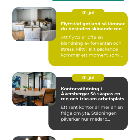
01. jul
Flyttstäd gotland så lämnar
du bostaden skinande ren
Att flytta är ofta en
blandning av förväntan och
stress. Mitt i allt packande
kommer ett moment som ...
01. jul
Kontorsstädning i
Åkersberga: Så skapas en
ren och trivsam arbetsplats
Ett rent kontor är mer än en
fråga om yta. Städningen
påverkar hur medarb...