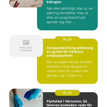
krånglar
När elen plötsligt slås ut, en
säkring fortsätter lösa ut
eller en svag bränd lukt
sprider sig från ...
31. jul
Avloppsspolning göteborg
en guide för hållbara
avloppssystem
När avloppet börjar klucka,
vattnet rinner långsamt
undan eller en unken lukt
sprider sig i huset vä...
31. jul
Flyttstäd i Värnamo: Så
lämnas bostaden redo för