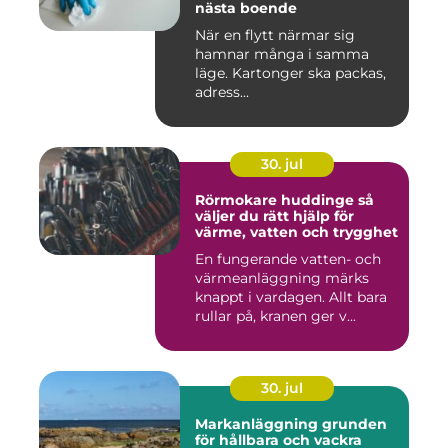
nästa boende
När en flytt närmar sig
hamnar många i samma
läge. Kartonger ska packas,
adress...
30. jul
Rörmokare huddinge så
väljer du rätt hjälp för
värme, vatten och trygghet
En fungerande vatten- och
värmeanläggning märks
knappt i vardagen. Allt bara
rullar på, kranen ger v...
30. jul
Markanläggning grunden
för hållbara och vackra