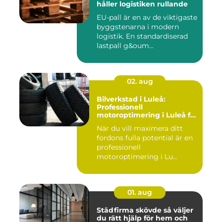
håller logistiken rullande
EU-pall är en av de viktigaste
byggstenarna i modern
logistik. En standardiserad
lastpall g&oum...
02. aug
Bilverkstad i Luleå:
Professionell
motoroptimering i Luleå för
maximal prestanda
När du vill maximera ditt
fordons fulla potential är en
professionell
motoroptimering i Lu...
01. aug
Städfirma skövde så väljer
du rätt hjälp för hem och