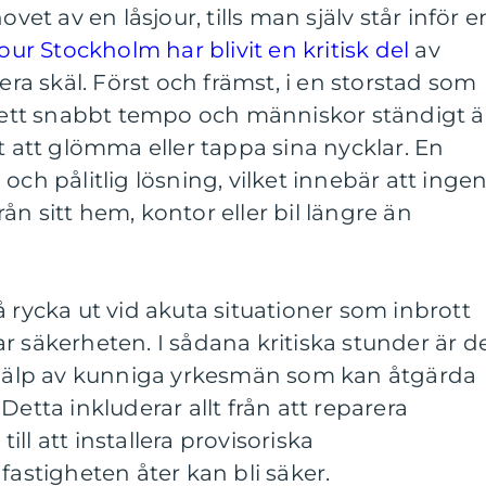
ovet av en låsjour, tills man själv står inför e
our Stockholm har blivit en kritisk del
av
lera skäl. Först och främst, i en storstad som
i ett snabbt tempo och människor ständigt ä
t att glömma eller tappa sina nycklar. En
och pålitlig lösning, vilket innebär att inge
n sitt hem, kontor eller bil längre än
å rycka ut vid akuta situationer som inbrott
r säkerheten. I sådana kritiska stunder är d
 hjälp av kunniga yrkesmän som kan åtgärda
Detta inkluderar allt från att reparera
 till att installera provisoriska
fastigheten åter kan bli säker.