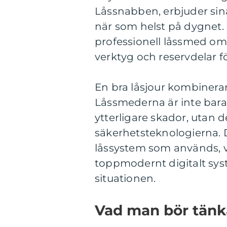
Låssnabben, erbjuder sin
när som helst på dygnet. N
professionell låssmed ome
verktyg och reservdelar f
En bra låsjour kombinera
Låssmederna är inte bara
ytterligare skador, utan d
säkerhetsteknologierna. D
låssystem som används, va
toppmodernt digitalt sys
situationen.
Vad man bör tänka