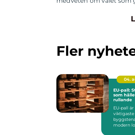
medveten om valet som g
L
Fler nyhet
04. 
EU-pall: 
som hålle
rullande
EU-pall är
viktigaste
byggstena
modern lo
standardi