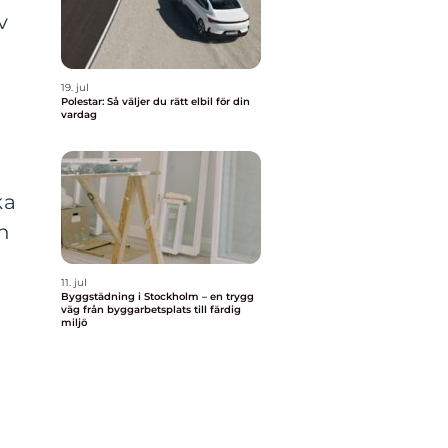
v
19. jul
Polestar: Så väljer du rätt elbil för din
vardag
ka
ch
11. jul
Byggstädning i Stockholm – en trygg
väg från byggarbetsplats till färdig
miljö