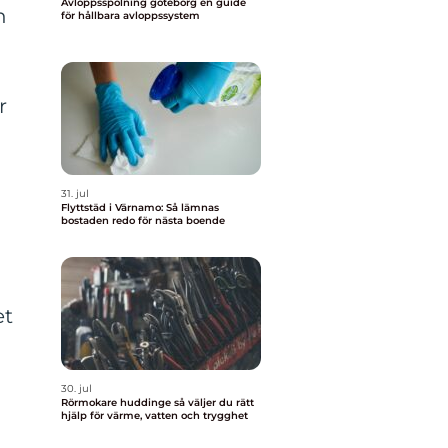
Avloppsspolning göteborg en guide
n
för hållbara avloppssystem
r
n
31. jul
Flyttstäd i Värnamo: Så lämnas
bostaden redo för nästa boende
et
30. jul
Rörmokare huddinge så väljer du rätt
hjälp för värme, vatten och trygghet