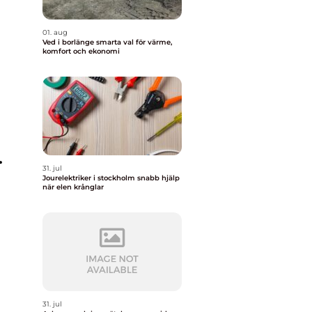
01. aug
Ved i borlänge smarta val för värme,
komfort och ekonomi
.
31. jul
Jourelektriker i stockholm snabb hjälp
när elen krånglar
31. jul