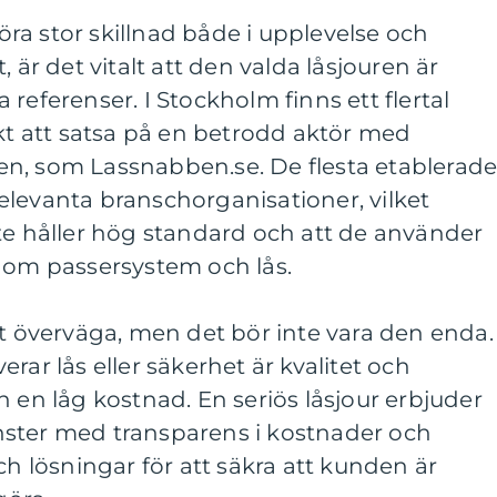
göra stor skillnad både i upplevelse och
 är det vitalt att den valda låsjouren är
referenser. I Stockholm finns ett flertal
okt att satsa på en betrodd aktör med
n, som Lassnabben.se. De flesta etablerad
elevanta branschorganisationer, vilket
te håller hög standard och att de använder
inom passersystem och lås.
tt överväga, men det bör inte vara den enda. 
rar lås eller säkerhet är kvalitet och
n en låg kostnad. En seriös låsjour erbjuder
ster med transparens i kostnader och
ch lösningar för att säkra att kunden är