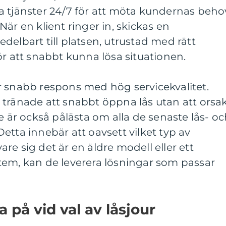
a tjänster 24/7 för att möta kundernas beho
är en klient ringer in, skickas en
delbart till platsen, utrustad med rätt
ör att snabbt kunna lösa situationen.
r snabb respons med hög servicekvalitet.
 tränade att snabbt öppna lås utan att orsa
e är också pålästa om alla de senaste lås- o
etta innebär att oavsett vilket typ av
re sig det är en äldre modell eller ett
tem, kan de leverera lösningar som passar
 på vid val av låsjour