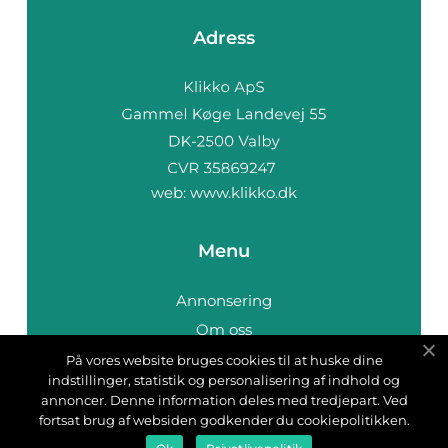
Adress
web:
www.klikko.dk
Menu
Annonsering
Om oss
Cookies
På vores website bruges cookies til at huske dine
indstillinger, statistik og personalisering af indhold og
Kontakta oss
annoncer. Denne information deles med tredjepart. Ved
Sitemap
fortsat brug af websiden godkender du cookiepolitikken.