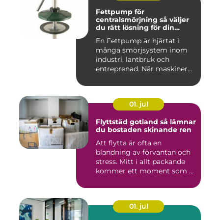
Fettpump för
centralsmörjning så väljer
du rätt lösning för din
utrustning
En Fettpump är hjärtat i
många smörjsystem inom
industri, lantbruk och
entreprenad. När maskiner
går...
01. jul
Flyttstäd gotland så lämnar
du bostaden skinande ren
Att flytta är ofta en
blandning av förväntan och
stress. Mitt i allt packande
kommer ett moment som ...
01. jul