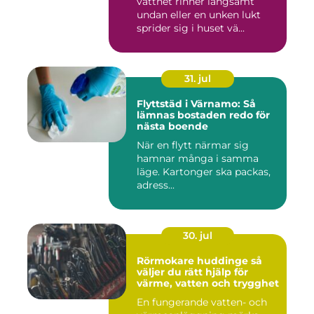
vattnet rinner långsamt
undan eller en unken lukt
sprider sig i huset vä...
31. jul
Flyttstäd i Värnamo: Så
lämnas bostaden redo för
nästa boende
När en flytt närmar sig
hamnar många i samma
läge. Kartonger ska packas,
adress...
30. jul
Rörmokare huddinge så
väljer du rätt hjälp för
värme, vatten och trygghet
En fungerande vatten- och