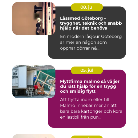
08. jul
Låssmed Göteborg –
trygghet, teknik och snabb
hjälp när det behövs
En modern låsjour Göteborg
är mer än någon som
öppnar dörrar n&...
05. jul
Flyttfirma malmö så väljer
du rätt hjälp för en trygg
och smidig flytt
Att flytta inom eller till
Malmö innebär mer än att
bara bära kartonger och köra
en lastbil från pun...