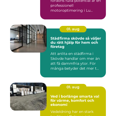
fordons fulla potential är en
professionell
motoroptimering i Lu...
01. aug
Städfirma skövde så väljer
du rätt hjälp för hem och
företag
Att anlita en städfirma i
Skövde handlar om mer än
att få dammfria ytor. För
många betyder det mer t...
01. aug
Ved i borlänge smarta val
för värme, komfort och
ekonomi
Vedeldning har en stark