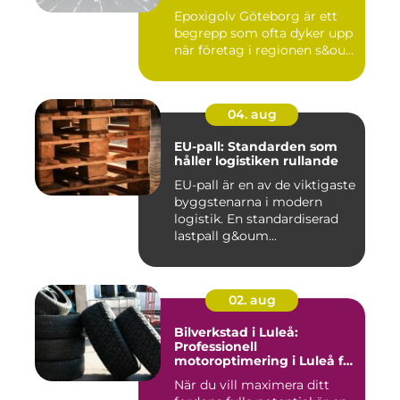
Epoxigolv Göteborg är ett
begrepp som ofta dyker upp
när företag i regionen s&ou...
04. aug
EU-pall: Standarden som
håller logistiken rullande
EU-pall är en av de viktigaste
byggstenarna i modern
logistik. En standardiserad
lastpall g&oum...
02. aug
Bilverkstad i Luleå:
Professionell
motoroptimering i Luleå för
maximal prestanda
När du vill maximera ditt