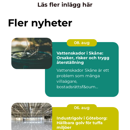
Läs fler inlägg här
Fler nyheter
08. aug
Vattenskador i Skåne:
Orsaker, risker och trygg
återställning
Vattenskador Skåne är ett
problem som många
villaägare,
bostadsrättsf&oum...
06. aug
Industrigolv i Göteborg:
Hållbara golv för tuffa
miljöer