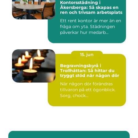
Kontorsstädning i
Åkersberga: Så skapas en
ren och trivsam arbetsplats
Ett rent kontor är mer än en
fråga om yta. Städningen
påverkar hur medarb...
15. jun
Begravningsbyrå i
Trollhättan: Så hittar du
tryggt stöd när någon dör
När någon dör förändras
tillvaron på ett ögonblick.
Sorg, chock...