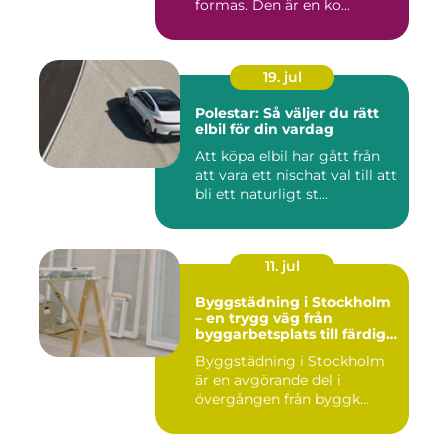
formas. Den är en ko...
19. jul
Polestar: Så väljer du rätt
elbil för din vardag
Att köpa elbil har gått från
att vara ett nischat val till att
bli ett naturligt st...
11. jul
Byggstädning i Stockholm
– en trygg väg från
byggarbetsplats till färdig
miljö
Byggstädning i Stockholm
är en avgörande del i
övergången från byggk...