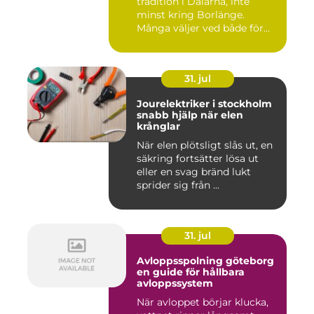
tradition i Dalarna, inte
minst kring Borlänge.
Många väljer ved både för
kä...
31. jul
Jourelektriker i stockholm
snabb hjälp när elen
krånglar
När elen plötsligt slås ut, en
säkring fortsätter lösa ut
eller en svag bränd lukt
sprider sig från ...
31. jul
Avloppsspolning göteborg
en guide för hållbara
avloppssystem
När avloppet börjar klucka,