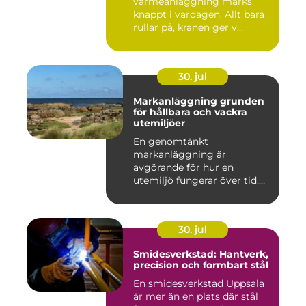
värmeanläggning märks
knappt i vardagen. Allt bara
rullar på, kranen ger v...
30. jul
Markanläggning grunden
för hållbara och vackra
utemiljöer
En genomtänkt
markanläggning är
avgörande för hur en
utemiljö fungerar över tid.
Oavsett om det hand...
30. jul
Smidesverkstad: Hantverk,
precision och formbart stål
En smidesverkstad Uppsala
är mer än en plats där stål