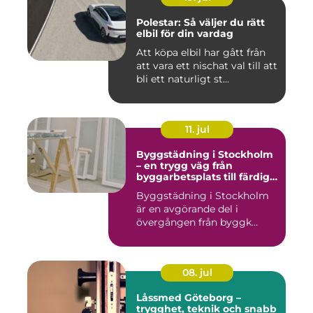
Polestar: Så väljer du rätt
elbil för din vardag
Att köpa elbil har gått från
att vara ett nischat val till att
bli ett naturligt st...
11. jul
Byggstädning i Stockholm
– en trygg väg från
byggarbetsplats till färdig
miljö
Byggstädning i Stockholm
är en avgörande del i
övergången från byggk...
08. jul
Låssmed Göteborg –
trygghet, teknik och snabb