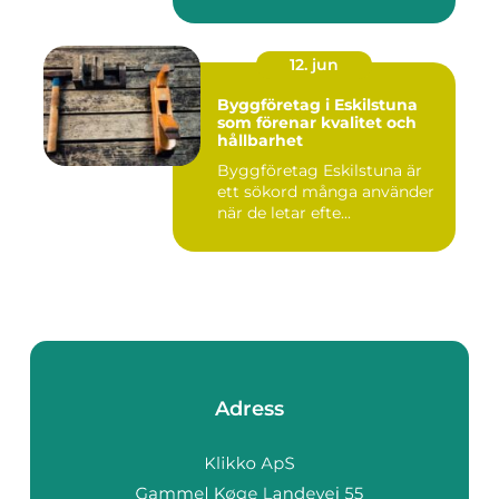
12. jun
Byggföretag i Eskilstuna
som förenar kvalitet och
hållbarhet
Byggföretag Eskilstuna är
ett sökord många använder
när de letar efte...
Adress