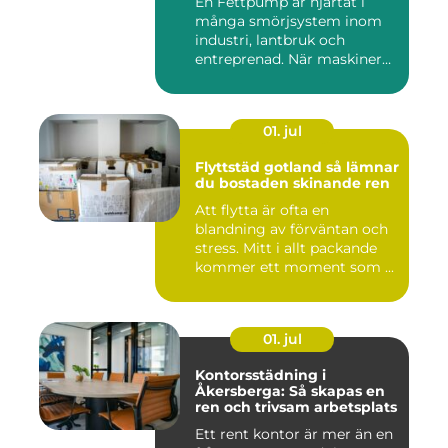
En Fettpump är hjärtat i
många smörjsystem inom
industri, lantbruk och
entreprenad. När maskiner
går...
01. jul
Flyttstäd gotland så lämnar
du bostaden skinande ren
Att flytta är ofta en
blandning av förväntan och
stress. Mitt i allt packande
kommer ett moment som ...
01. jul
Kontorsstädning i
Åkersberga: Så skapas en
ren och trivsam arbetsplats
Ett rent kontor är mer än en