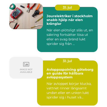
31. jul
Jourelektriker i stockholm
snabb hjälp när elen
krånglar
När elen plötsligt slås ut, en
säkring fortsätter lösa ut
eller en svag bränd lukt
sprider sig från ...
31. jul
Avloppsspolning göteborg
en guide för hållbara
avloppssystem
När avloppet börjar klucka,
vattnet rinner långsamt
undan eller en unken lukt
sprider sig i huset vä...