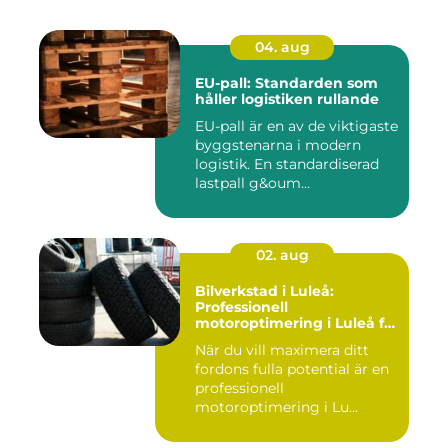
04. aug
EU-pall: Standarden som
håller logistiken rullande
EU-pall är en av de viktigaste
byggstenarna i modern
logistik. En standardiserad
lastpall g&oum...
02. aug
Bilverkstad i Luleå:
Professionell
motoroptimering i Luleå för
maximal prestanda
När du vill maximera ditt
fordons fulla potential är en
professionell
motoroptimering i Lu...