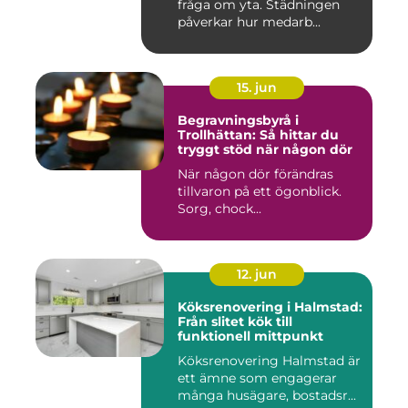
fråga om yta. Städningen
påverkar hur medarb...
15. jun
Begravningsbyrå i
Trollhättan: Så hittar du
tryggt stöd när någon dör
När någon dör förändras
tillvaron på ett ögonblick.
Sorg, chock...
12. jun
Köksrenovering i Halmstad:
Från slitet kök till
funktionell mittpunkt
Köksrenovering Halmstad är
ett ämne som engagerar
många husägare, bostadsr...