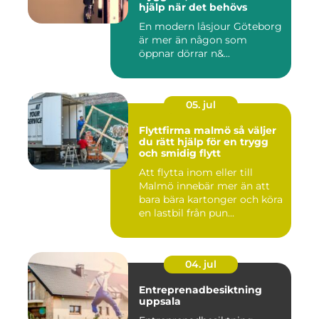
hjälp när det behövs
En modern låsjour Göteborg
är mer än någon som
öppnar dörrar n&...
05. jul
Flyttfirma malmö så väljer
du rätt hjälp för en trygg
och smidig flytt
Att flytta inom eller till
Malmö innebär mer än att
bara bära kartonger och köra
en lastbil från pun...
04. jul
Entreprenadbesiktning
uppsala