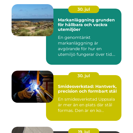
30. jul
Markanläggning grunden
för hållbara och vackra
utemiljöer
En genomtänkt
markanläggning är
avgörande för hur en
utemiljö fungerar över tid.
Oavsett om det hand...
30. jul
Smidesverkstad: Hantverk,
precision och formbart stål
En smidesverkstad Uppsala
är mer än en plats där stål
formas. Den är en ko...
19. jul