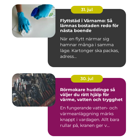
31. jul
Flyttstäd i Värnamo: Så
lämnas bostaden redo för
nästa boende
När en flytt närmar sig
hamnar många i samma
läge. Kartonger ska packas,
adress...
30. jul
Rörmokare huddinge så
väljer du rätt hjälp för
värme, vatten och trygghet
En fungerande vatten- och
värmeanläggning märks
knappt i vardagen. Allt bara
rullar på, kranen ger v...