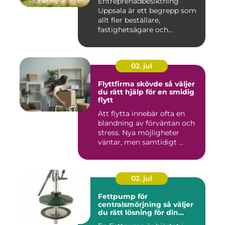
Entreprenadbesiktning
Uppsala är ett begrepp som
allt fler beställare,
fastighetsägare och
privatper...
02. jul
Flyttfirma skövde så väljer
du rätt hjälp för en smidig
flytt
Att flytta innebär ofta en
blandning av förväntan och
stress. Nya möjligheter
väntar, men samtidigt ...
02. jul
Fettpump för
centralsmörjning så väljer
du rätt lösning för din
utrustning