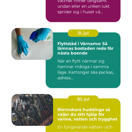
vattnet rinner långsamt
undan eller en unken lukt
sprider sig i huset vä...
31. jul
Flyttstäd i Värnamo: Så
lämnas bostaden redo för
nästa boende
När en flytt närmar sig
hamnar många i samma
läge. Kartonger ska packas,
adress...
30. jul
Rörmokare huddinge så
väljer du rätt hjälp för
värme, vatten och trygghet
En fungerande vatten- och