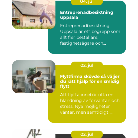
04. jul
Entreprenadbesiktning
uppsala
Entreprenadbesiktning
Uppsala är ett begrepp som
allt fler beställare,
fastighetsägare och
privatper...
02. jul
Flyttfirma skövde så väljer
du rätt hjälp för en smidig
flytt
Att flytta innebär ofta en
blandning av förväntan och
stress. Nya möjligheter
väntar, men samtidigt ...
02. jul