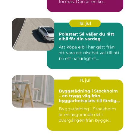
formas. Den är en ko...
19. jul
Polestar: Så väljer du rätt
elbil för din vardag
Att köpa elbil har gått från
att vara ett nischat val till att
bli ett naturligt st...
11. jul
Byggstädning i Stockholm
– en trygg väg från
byggarbetsplats till färdig
miljö
Byggstädning i Stockholm
är en avgörande del i
övergången från byggk...