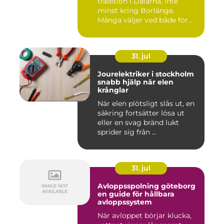
tradition i Dalarna, inte
minst kring Borlänge.
Många väljer ved både för
kä...
31. jul
Jourelektriker i stockholm
snabb hjälp när elen
krånglar
När elen plötsligt slås ut, en
säkring fortsätter lösa ut
eller en svag bränd lukt
sprider sig från ...
31. jul
Avloppsspolning göteborg
en guide för hållbara
avloppssystem
När avloppet börjar klucka,