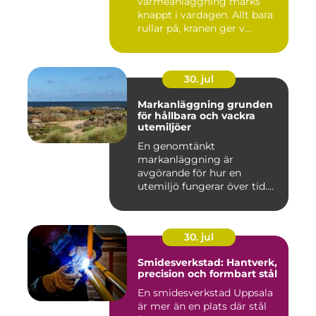
värmeanläggning märks
knappt i vardagen. Allt bara
rullar på, kranen ger v...
30. jul
Markanläggning grunden
för hållbara och vackra
utemiljöer
En genomtänkt
markanläggning är
avgörande för hur en
utemiljö fungerar över tid.
Oavsett om det hand...
30. jul
Smidesverkstad: Hantverk,
precision och formbart stål
En smidesverkstad Uppsala
är mer än en plats där stål