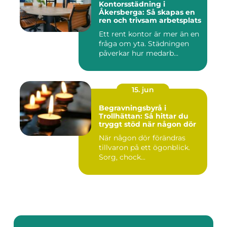
Kontorsstädning i
Åkersberga: Så skapas en
ren och trivsam arbetsplats
Ett rent kontor är mer än en
fråga om yta. Städningen
påverkar hur medarb...
15. jun
Begravningsbyrå i
Trollhättan: Så hittar du
tryggt stöd när någon dör
När någon dör förändras
tillvaron på ett ögonblick.
Sorg, chock...