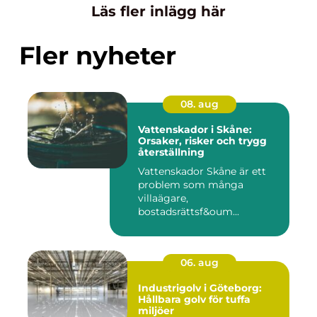
Läs fler inlägg här
Fler nyheter
08. aug
Vattenskador i Skåne:
Orsaker, risker och trygg
återställning
Vattenskador Skåne är ett
problem som många
villaägare,
bostadsrättsf&oum...
06. aug
Industrigolv i Göteborg:
Hållbara golv för tuffa
miljöer