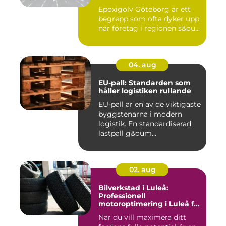
Epoxigolv Göteborg är ett
begrepp som ofta dyker upp
när företag i regionen s&ou...
04. aug
EU-pall: Standarden som
håller logistiken rullande
EU-pall är en av de viktigaste
byggstenarna i modern
logistik. En standardiserad
lastpall g&oum...
02. aug
Bilverkstad i Luleå:
Professionell
motoroptimering i Luleå för
maximal prestanda
När du vill maximera ditt