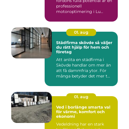
fordons fulla potential är en
professionell
motoroptimering i Lu...
01. aug
Städfirma skövde så väljer
du rätt hjälp för hem och
företag
Att anlita en städfirma i
Skövde handlar om mer än
att få dammfria ytor. För
många betyder det mer t...
01. aug
Ved i borlänge smarta val
för värme, komfort och
ekonomi
Vedeldning har en stark