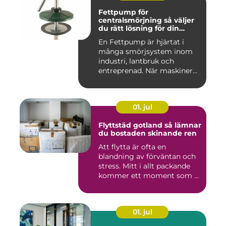
Fettpump för
centralsmörjning så väljer
du rätt lösning för din
utrustning
En Fettpump är hjärtat i
många smörjsystem inom
industri, lantbruk och
entreprenad. När maskiner
går...
01. jul
Flyttstäd gotland så lämnar
du bostaden skinande ren
Att flytta är ofta en
blandning av förväntan och
stress. Mitt i allt packande
kommer ett moment som ...
01. jul