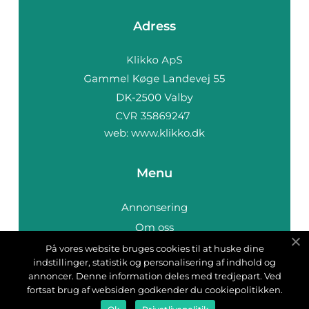
Adress
web:
www.klikko.dk
Menu
Annonsering
Om oss
Cookies
På vores website bruges cookies til at huske dine
indstillinger, statistik og personalisering af indhold og
Kontakta oss
annoncer. Denne information deles med tredjepart. Ved
Sitemap
fortsat brug af websiden godkender du cookiepolitikken.