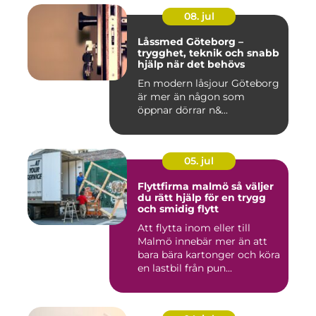
08. jul
Låssmed Göteborg –
trygghet, teknik och snabb
hjälp när det behövs
En modern låsjour Göteborg
är mer än någon som
öppnar dörrar n&...
05. jul
Flyttfirma malmö så väljer
du rätt hjälp för en trygg
och smidig flytt
Att flytta inom eller till
Malmö innebär mer än att
bara bära kartonger och köra
en lastbil från pun...