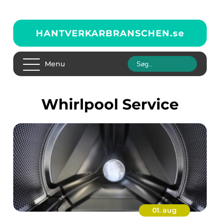
HANTVERKARBRANSCHEN.
se
Menu
Whirlpool Service
01. aug