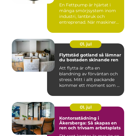
utrustning
En Fettpump är hjärtat i
många smörjsystem inom
industri, lantbruk och
entreprenad. När maskiner
går...
01. jul
Flyttstäd gotland så lämnar
du bostaden skinande ren
Att flytta är ofta en
blandning av förväntan och
stress. Mitt i allt packande
kommer ett moment som ...
01. jul
Kontorsstädning i
Åkersberga: Så skapas en
ren och trivsam arbetsplats