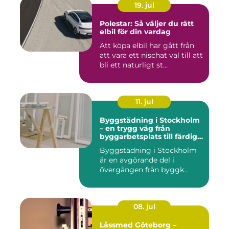
19. jul
Polestar: Så väljer du rätt
elbil för din vardag
Att köpa elbil har gått från
att vara ett nischat val till att
bli ett naturligt st...
11. jul
Byggstädning i Stockholm
– en trygg väg från
byggarbetsplats till färdig
miljö
Byggstädning i Stockholm
är en avgörande del i
övergången från byggk...
08. jul
Låssmed Göteborg –