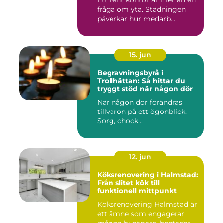
Ett rent kontor är mer än en
fråga om yta. Städningen
påverkar hur medarb...
15. jun
Begravningsbyrå i
Trollhättan: Så hittar du
tryggt stöd när någon dör
När någon dör förändras
tillvaron på ett ögonblick.
Sorg, chock...
12. jun
Köksrenovering i Halmstad:
Från slitet kök till
funktionell mittpunkt
Köksrenovering Halmstad är
ett ämne som engagerar