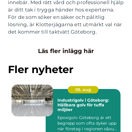
innebär. Med rätt vård och professionell hjälp
är ditt tak i trygga händer hos experterna.
För de som söker en säker och pålitlig
lösning, är Klotterjägarna ett utmärkt val när
det kommer till taktvätt Göteborg.
Läs fler inlägg här
Fler nyheter
06. aug
Industrigolv i Göteborg:
Hållbara golv för tuffa
miljöer
Epoxigolv Göteborg är ett
begrepp som ofta dyker upp
när företag i regionen s&ou...