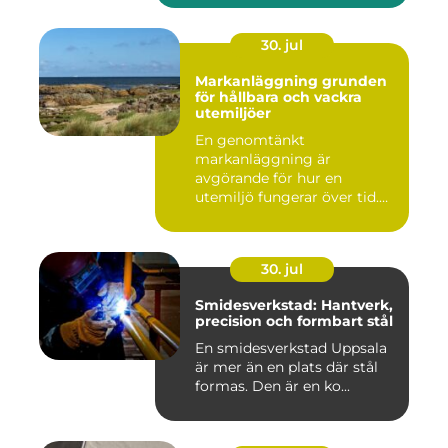
30. jul
Markanläggning grunden
för hållbara och vackra
utemiljöer
En genomtänkt
markanläggning är
avgörande för hur en
utemiljö fungerar över tid.
Oavsett om det hand...
30. jul
Smidesverkstad: Hantverk,
precision och formbart stål
En smidesverkstad Uppsala
är mer än en plats där stål
formas. Den är en ko...