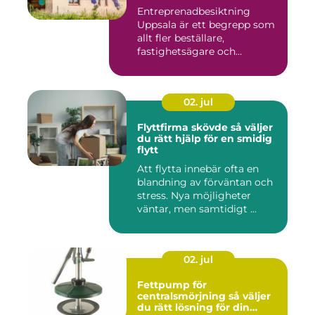
Entreprenadbesiktning
Uppsala är ett begrepp som
allt fler beställare,
fastighetsägare och
privatper...
02. jul
Flyttfirma skövde så väljer
du rätt hjälp för en smidig
flytt
Att flytta innebär ofta en
blandning av förväntan och
stress. Nya möjligheter
väntar, men samtidigt ...
02. jul
Fettpump för
centralsmörjning så väljer
du rätt lösning för din