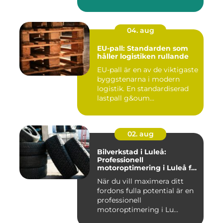
04. aug
EU-pall: Standarden som
håller logistiken rullande
EU-pall är en av de viktigaste
byggstenarna i modern
logistik. En standardiserad
lastpall g&oum...
02. aug
Bilverkstad i Luleå:
Professionell
motoroptimering i Luleå för
maximal prestanda
När du vill maximera ditt
fordons fulla potential är en
professionell
motoroptimering i Lu...