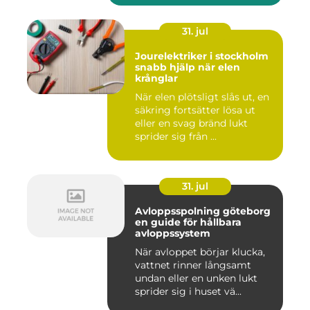
31. jul
Jourelektriker i stockholm
snabb hjälp när elen
krånglar
När elen plötsligt slås ut, en
säkring fortsätter lösa ut
eller en svag bränd lukt
sprider sig från ...
31. jul
Avloppsspolning göteborg
en guide för hållbara
avloppssystem
När avloppet börjar klucka,
vattnet rinner långsamt
undan eller en unken lukt
sprider sig i huset vä...