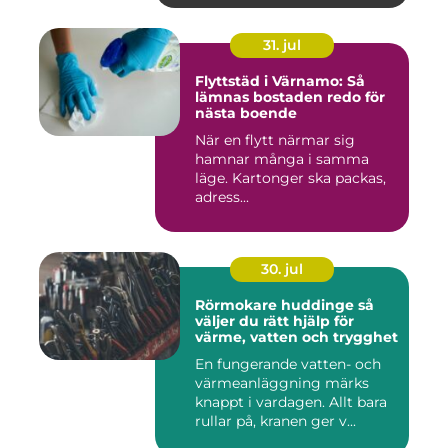
31. jul
Flyttstäd i Värnamo: Så
lämnas bostaden redo för
nästa boende
När en flytt närmar sig
hamnar många i samma
läge. Kartonger ska packas,
adress...
30. jul
Rörmokare huddinge så
väljer du rätt hjälp för
värme, vatten och trygghet
En fungerande vatten- och
värmeanläggning märks
knappt i vardagen. Allt bara
rullar på, kranen ger v...