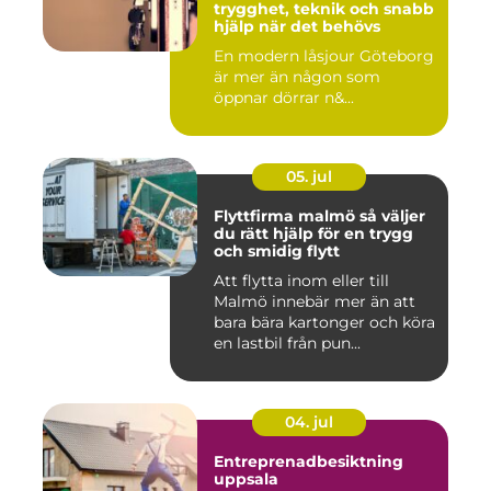
trygghet, teknik och snabb
hjälp när det behövs
En modern låsjour Göteborg
är mer än någon som
öppnar dörrar n&...
05. jul
Flyttfirma malmö så väljer
du rätt hjälp för en trygg
och smidig flytt
Att flytta inom eller till
Malmö innebär mer än att
bara bära kartonger och köra
en lastbil från pun...
04. jul
Entreprenadbesiktning
uppsala