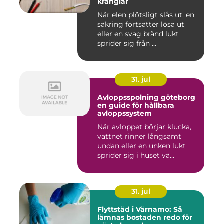
krånglar
När elen plötsligt slås ut, en
säkring fortsätter lösa ut
eller en svag bränd lukt
sprider sig från ...
31. jul
Avloppsspolning göteborg
en guide för hållbara
avloppssystem
När avloppet börjar klucka,
vattnet rinner långsamt
undan eller en unken lukt
sprider sig i huset vä...
31. jul
Flyttstäd i Värnamo: Så
lämnas bostaden redo för