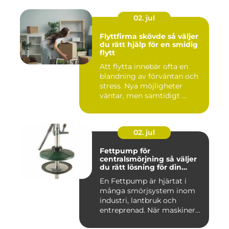
02. jul
Flyttfirma skövde så väljer
du rätt hjälp för en smidig
flytt
Att flytta innebär ofta en
blandning av förväntan och
stress. Nya möjligheter
väntar, men samtidigt ...
02. jul
Fettpump för
centralsmörjning så väljer
du rätt lösning för din
utrustning
En Fettpump är hjärtat i
många smörjsystem inom
industri, lantbruk och
entreprenad. När maskiner
går...