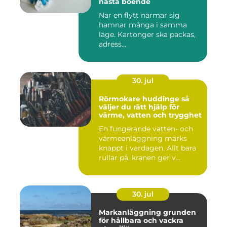
nästa boende
När en flytt närmar sig
hamnar många i samma
läge. Kartonger ska packas,
adress...
30. jul
Rörmokare huddinge så
väljer du rätt hjälp för
värme, vatten och trygghet
En fungerande vatten- och
värmeanläggning märks
knappt i vardagen. Allt bara
rullar på, kranen ger v...
30. jul
Markanläggning grunden
för hållbara och vackra