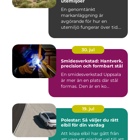
utemiljöer
En genomtänkt
markanläggning är
avgörande för hur en
utemiljö fungerar över tid.
Oavsett om det hand...
30. jul
Smidesverkstad: Hantverk,
precision och formbart stål
En smidesverkstad Uppsala
är mer än en plats där stål
formas. Den är en ko...
19. jul
Polestar: Så väljer du rätt
elbil för din vardag
Att köpa elbil har gått från
att vara ett nischat val till att