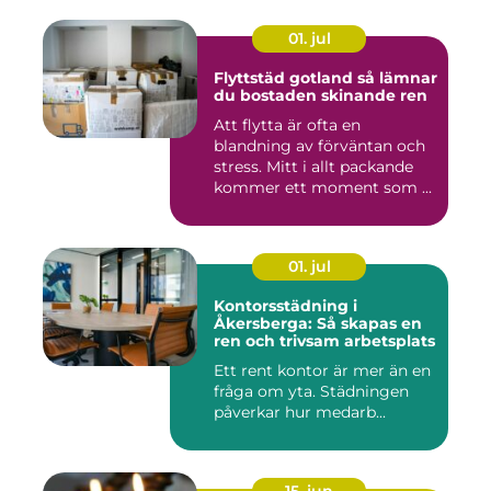
01. jul
Flyttstäd gotland så lämnar
du bostaden skinande ren
Att flytta är ofta en
blandning av förväntan och
stress. Mitt i allt packande
kommer ett moment som ...
01. jul
Kontorsstädning i
Åkersberga: Så skapas en
ren och trivsam arbetsplats
Ett rent kontor är mer än en
fråga om yta. Städningen
påverkar hur medarb...