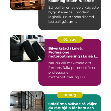
håller logistiken rullande
EU-pall är en av de viktigaste
byggstenarna i modern
logistik. En standardiserad
lastpall g&oum...
02. aug
Bilverkstad i Luleå:
Professionell
motoroptimering i Luleå för
maximal prestanda
När du vill maximera ditt
fordons fulla potential är en
professionell
motoroptimering i Lu...
01. aug
Städfirma skövde så väljer
du rätt hjälp för hem och