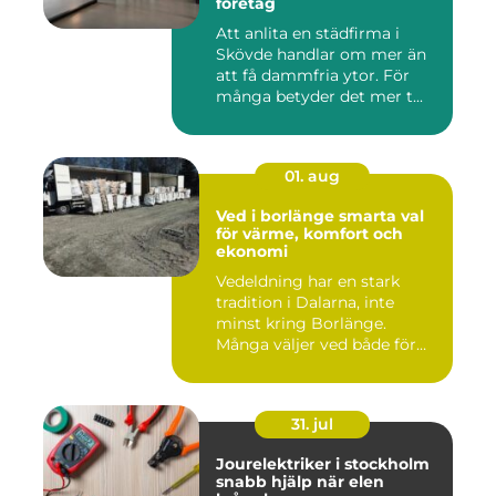
företag
Att anlita en städfirma i
Skövde handlar om mer än
att få dammfria ytor. För
många betyder det mer t...
01. aug
Ved i borlänge smarta val
för värme, komfort och
ekonomi
Vedeldning har en stark
tradition i Dalarna, inte
minst kring Borlänge.
Många väljer ved både för
kä...
31. jul
Jourelektriker i stockholm
snabb hjälp när elen