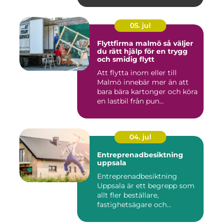
05. jul
Flyttfirma malmö så väljer
du rätt hjälp för en trygg
och smidig flytt
Att flytta inom eller till
Malmö innebär mer än att
bara bära kartonger och köra
en lastbil från pun...
04. jul
Entreprenadbesiktning
uppsala
Entreprenadbesiktning
Uppsala är ett begrepp som
allt fler beställare,
fastighetsägare och
privatper...