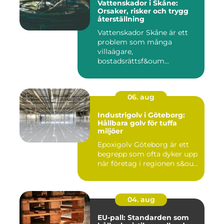
Vattenskador i Skåne:
Orsaker, risker och trygg
återställning
Vattenskador Skåne är ett
problem som många
villaägare,
bostadsrättsf&oum...
06. aug
Industrigolv i Göteborg:
Hållbara golv för tuffa
miljöer
Epoxigolv Göteborg är ett
begrepp som ofta dyker upp
när företag i regionen s&ou...
04. aug
EU-pall: Standarden som