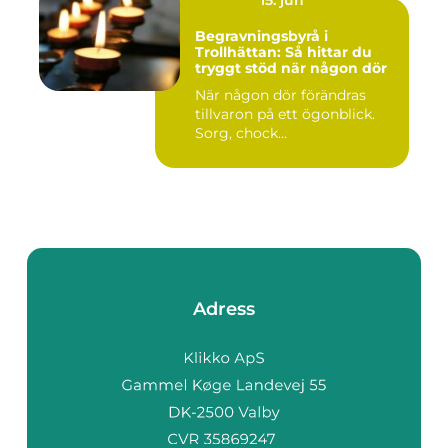
15. jun
Begravningsbyrå i
Trollhättan: Så hittar du
tryggt stöd när någon dör
När någon dör förändras
tillvaron på ett ögonblick.
Sorg, chock...
Adress