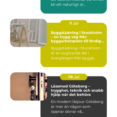
bli ett naturligt st...
11. jul
Byggstädning i Stockholm
– en trygg väg från
byggarbetsplats till färdig
miljö
Byggstädning i Stockholm
är en avgörande del i
övergången från byggk...
08. jul
Låssmed Göteborg –
trygghet, teknik och snabb
hjälp när det behövs
En modern låsjour Göteborg
är mer än någon som
öppnar dörrar n&...