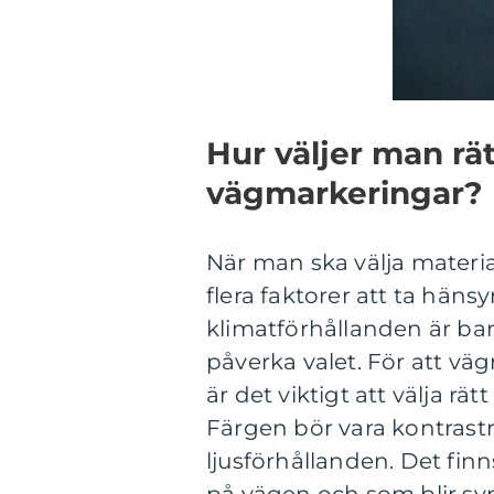
Hur väljer man rät
vägmarkeringar?
När man ska välja materia
flera faktorer att ta hänsyn
klimatförhållanden är ba
påverka valet. För att vä
är det viktigt att välja rä
Färgen bör vara kontrastr
ljusförhållanden. Det fin
på vägen och som blir synl