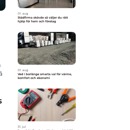
01. aug
Städfirma skövde så väljer du rätt
hjälp för hem och företag
a
01. aug
å
Ved i borlänge smarta val för värme,
komfort och ekonomi
s
31. jul