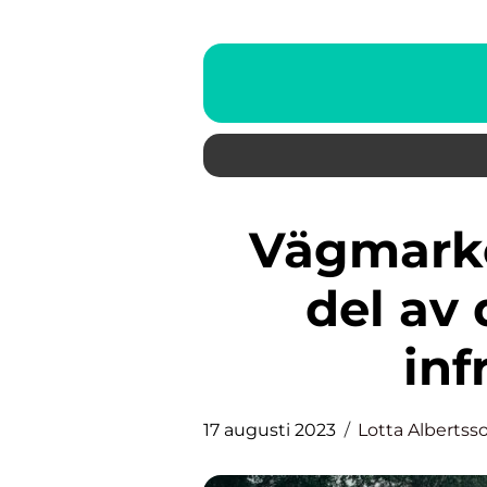
Vägmarkeringar – en viktig
del av
inf
17 augusti 2023
Lotta Albertss