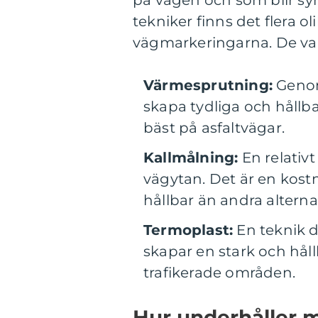
tekniker finns det flera o
vägmarkeringarna. De van
Värmesprutning:
Genom
skapa tydliga och hållb
bäst på asfaltvägar.
Kallmålning:
En relativt
vägytan. Det är en kos
hållbar än andra alternat
Termoplast:
En teknik d
skapar en stark och hållb
trafikerade områden.
Hur underhåller 