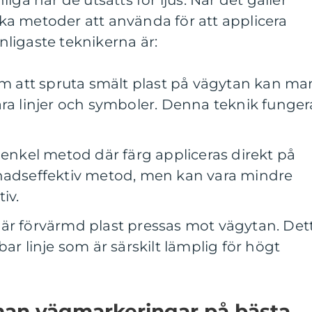
lika metoder att använda för att applicera
ligaste teknikerna är:
 att spruta smält plast på vägytan kan ma
ara linjer och symboler. Denna teknik funger
 enkel metod där färg appliceras direkt på
tnadseffektiv metod, men kan vara mindre
iv.
är förvärmd plast pressas mot vägytan. Det
ar linje som är särskilt lämplig för högt
man vägmarkeringar på bästa