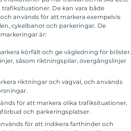
a trafiksituationer. De kan vara både
a och används för att markera exempelvis
len, cykelbanor och parkeringar. De
gmarkeringar är:
rkera körfält och ge vägledning för bilister
linjer, såsom riktningspilar, övergångslinjer
rkera riktningar och vägval, och används
orsningar.
ds för att markera olika trafiksituationer,
förbud och parkeringsplatser.
nvänds för att indikera farthinder och