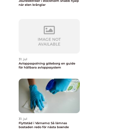
Jourelektriker i stockholm snabb hjälp
när elen krånglar
.
31. jul
Avloppsspolning göteborg en guide
för hållbara avloppssystem
31. jul
Flyttstäd i Värnamo: Så lämnas
bostaden redo för nästa boende