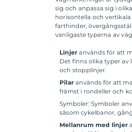
sig och anpassa sig i olik
horisontella och vertikal
farthinder, övergångsstäl
vanligaste typerna av vä
Linjer
används för att ma
Det finns olika typer av 
och stopplinjer.
Pilar
används för att ma
främst i rondeller och k
Symboler: Symboler använ
såsom cykelbanor, gång
Mellanrum med linjer
a