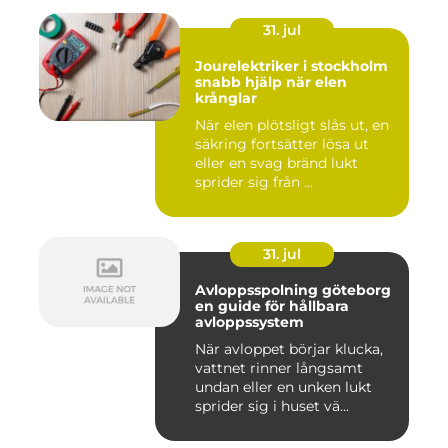
31. jul
Jourelektriker i stockholm
snabb hjälp när elen
krånglar
När elen plötsligt slås ut, en
säkring fortsätter lösa ut
eller en svag bränd lukt
sprider sig från ...
31. jul
Avloppsspolning göteborg
en guide för hållbara
avloppssystem
När avloppet börjar klucka,
vattnet rinner långsamt
undan eller en unken lukt
sprider sig i huset vä...