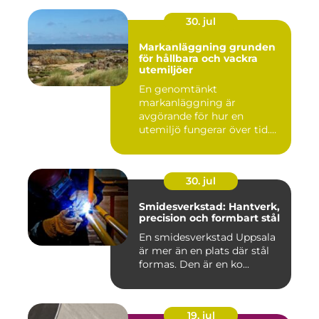
30. jul
Markanläggning grunden
för hållbara och vackra
utemiljöer
En genomtänkt
markanläggning är
avgörande för hur en
utemiljö fungerar över tid.
Oavsett om det hand...
30. jul
Smidesverkstad: Hantverk,
precision och formbart stål
En smidesverkstad Uppsala
är mer än en plats där stål
formas. Den är en ko...
19. jul