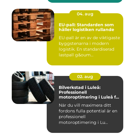
04. aug
EU-pall: Standarden som
håller logistiken rullande
EU-pall är en av de viktigaste
byggstenarna i modern
logistik. En standardiserad
lastpall g&oum...
02. aug
Bilverkstad i Luleå:
Professionell
motoroptimering i Luleå för
maximal prestanda
När du vill maximera ditt
fordons fulla potential är en
professionell
motoroptimering i Lu...