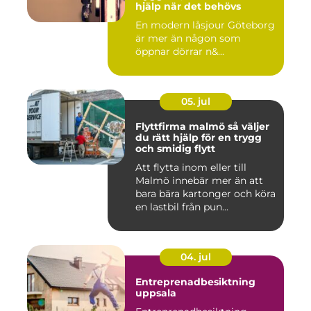
hjälp när det behövs
En modern låsjour Göteborg
är mer än någon som
öppnar dörrar n&...
05. jul
Flyttfirma malmö så väljer
du rätt hjälp för en trygg
och smidig flytt
Att flytta inom eller till
Malmö innebär mer än att
bara bära kartonger och köra
en lastbil från pun...
04. jul
Entreprenadbesiktning
uppsala