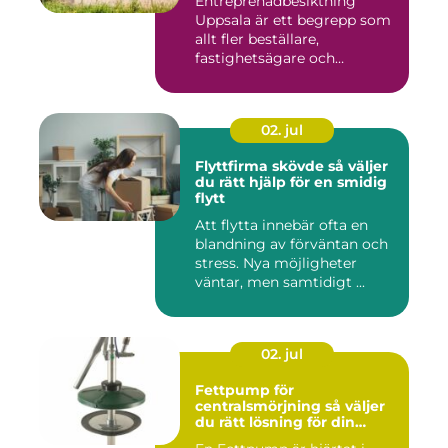
Entreprenadbesiktning
Uppsala är ett begrepp som
allt fler beställare,
fastighetsägare och
privatper...
02. jul
Flyttfirma skövde så väljer
du rätt hjälp för en smidig
flytt
Att flytta innebär ofta en
blandning av förväntan och
stress. Nya möjligheter
väntar, men samtidigt ...
02. jul
Fettpump för
centralsmörjning så väljer
du rätt lösning för din
utrustning