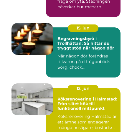
fråga om yta. Städningen
påverkar hur medarb...
15. jun
Begravningsbyrå i
Trollhättan: Så hittar du
tryggt stöd när någon dör
När någon dör förändras
tillvaron på ett ögonblick.
Sorg, chock...
12. jun
Köksrenovering i Halmstad:
Från slitet kök till
funktionell mittpunkt
Köksrenovering Halmstad är
ett ämne som engagerar
många husägare, bostadsr...