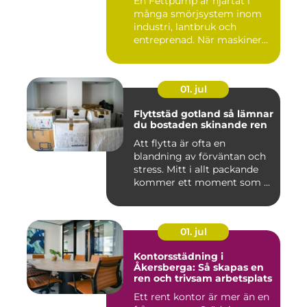
En Fettpump är hjärtat i
många smörjsystem inom
industri, lantbruk och
entreprenad. När maskiner
går...
01. jul
Flyttstäd gotland så lämnar
du bostaden skinande ren
Att flytta är ofta en
blandning av förväntan och
stress. Mitt i allt packande
kommer ett moment som ...
01. jul
Kontorsstädning i
Åkersberga: Så skapas en
ren och trivsam arbetsplats
Ett rent kontor är mer än en