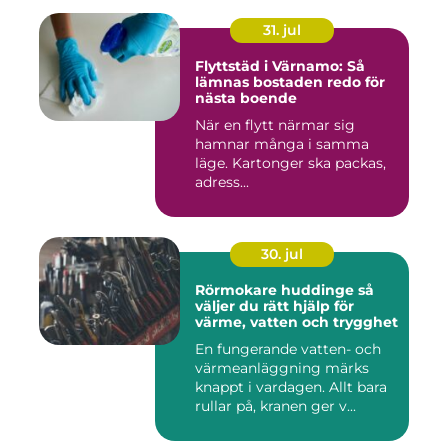
31. jul
Flyttstäd i Värnamo: Så
lämnas bostaden redo för
nästa boende
När en flytt närmar sig
hamnar många i samma
läge. Kartonger ska packas,
adress...
30. jul
Rörmokare huddinge så
väljer du rätt hjälp för
värme, vatten och trygghet
En fungerande vatten- och
värmeanläggning märks
knappt i vardagen. Allt bara
rullar på, kranen ger v...