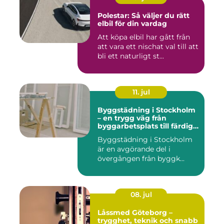
Polestar: Så väljer du rätt
elbil för din vardag
Att köpa elbil har gått från
att vara ett nischat val till att
bli ett naturligt st...
11. jul
Byggstädning i Stockholm
– en trygg väg från
byggarbetsplats till färdig
miljö
Byggstädning i Stockholm
är en avgörande del i
övergången från byggk...
08. jul
Låssmed Göteborg –
trygghet, teknik och snabb