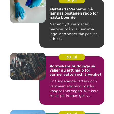
31. jul
Flyttstäd i Värnamo: Så
lämnas bostaden redo för
nästa boende
När en flytt närmar sig
hamnar många i samma
läge. Kartonger ska packas,
adress...
30. jul
Rörmokare huddinge så
väljer du rätt hjälp för
värme, vatten och trygghet
En fungerande vatten- och
värmeanläggning märks
knappt i vardagen. Allt bara
rullar på, kranen ger v...