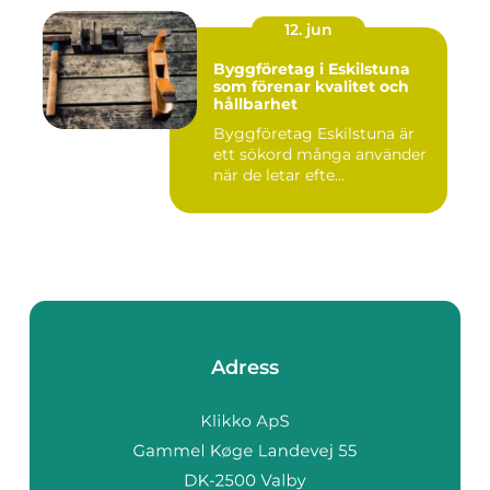
12. jun
Byggföretag i Eskilstuna
som förenar kvalitet och
hållbarhet
Byggföretag Eskilstuna är
ett sökord många använder
när de letar efte...
Adress