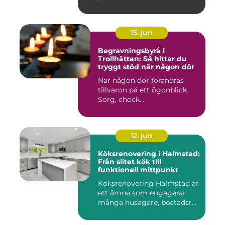
15. jun
Begravningsbyrå i
Trollhättan: Så hittar du
tryggt stöd när någon dör
När någon dör förändras
tillvaron på ett ögonblick.
Sorg, chock...
12. jun
Köksrenovering i Halmstad:
Från slitet kök till
funktionell mittpunkt
Köksrenovering Halmstad är
ett ämne som engagerar
många husägare, bostadsr...