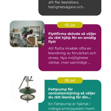
allt fler beställare,
fastighetsägare och
privatper...
02. jul
Flyttfirma skövde så väljer
du rätt hjälp för en smidig
flytt
Att flytta innebär ofta en
blandning av förväntan och
stress. Nya möjligheter
väntar, men samtidigt ...
02. jul
Fettpump för
centralsmörjning så väljer
du rätt lösning för din
utrustning
En Fettpump är hjärtat i
många smörjsystem inom