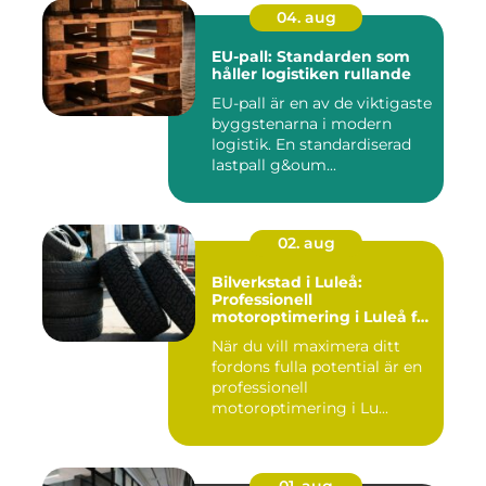
04. aug
EU-pall: Standarden som
håller logistiken rullande
EU-pall är en av de viktigaste
byggstenarna i modern
logistik. En standardiserad
lastpall g&oum...
02. aug
Bilverkstad i Luleå:
Professionell
motoroptimering i Luleå för
maximal prestanda
När du vill maximera ditt
fordons fulla potential är en
professionell
motoroptimering i Lu...