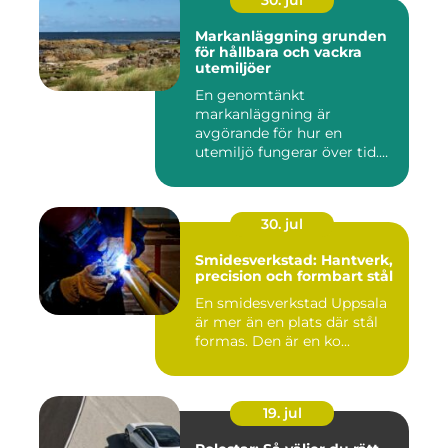
30. jul
Markanläggning grunden
för hållbara och vackra
utemiljöer
En genomtänkt
markanläggning är
avgörande för hur en
utemiljö fungerar över tid.
Oavsett om det hand...
30. jul
Smidesverkstad: Hantverk,
precision och formbart stål
En smidesverkstad Uppsala
är mer än en plats där stål
formas. Den är en ko...
19. jul