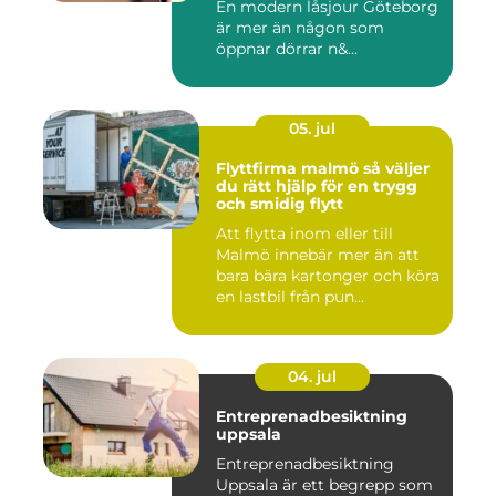
En modern låsjour Göteborg
är mer än någon som
öppnar dörrar n&...
05. jul
Flyttfirma malmö så väljer
du rätt hjälp för en trygg
och smidig flytt
Att flytta inom eller till
Malmö innebär mer än att
bara bära kartonger och köra
en lastbil från pun...
04. jul
Entreprenadbesiktning
uppsala
Entreprenadbesiktning
Uppsala är ett begrepp som