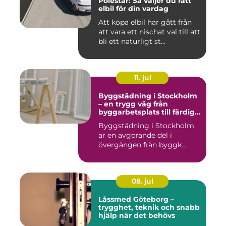
Polestar: Så väljer du rätt
elbil för din vardag
Att köpa elbil har gått från
att vara ett nischat val till att
bli ett naturligt st...
11. jul
Byggstädning i Stockholm
– en trygg väg från
byggarbetsplats till färdig
miljö
Byggstädning i Stockholm
är en avgörande del i
övergången från byggk...
08. jul
Låssmed Göteborg –
trygghet, teknik och snabb
hjälp när det behövs