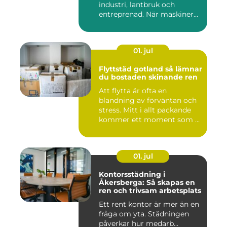
industri, lantbruk och
entreprenad. När maskiner
går...
01. jul
Flyttstäd gotland så lämnar
du bostaden skinande ren
Att flytta är ofta en
blandning av förväntan och
stress. Mitt i allt packande
kommer ett moment som ...
01. jul
Kontorsstädning i
Åkersberga: Så skapas en
ren och trivsam arbetsplats
Ett rent kontor är mer än en
fråga om yta. Städningen
påverkar hur medarb...