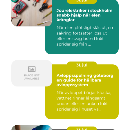
31. jul
Jourelektriker i stockholm
snabb hjälp när elen
krånglar
När elen plötsligt slås ut, en
säkring fortsätter lösa ut
eller en svag bränd lukt
sprider sig från ...
31. jul
Avloppsspolning göteborg
en guide för hållbara
avloppssystem
När avloppet börjar klucka,
vattnet rinner långsamt
undan eller en unken lukt
sprider sig i huset vä...