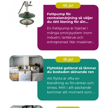
02. jul
Fettpump för
centralsmörjning så väljer
du rätt lösning för din
utrustning
En Fettpump är hjärtat i
många smörjsystem inom
industri, lantbruk och
entreprenad. När maskiner
går...
01. jul
Flyttstäd gotland så lämnar
du bostaden skinande ren
Att flytta är ofta en
blandning av förväntan och
stress. Mitt i allt packande
kommer ett moment som ...