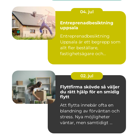
04. jul
Entreprenadbesiktning
uppsala
Entreprenadbesiktning
Uppsala är ett begrepp som
allt fler beställare,
fastighetsägare och
privatper...
02. jul
Flyttfirma skövde så väljer
du rätt hjälp för en smidig
flytt
Att flytta innebär ofta en
blandning av förväntan och
stress. Nya möjligheter
väntar, men samtidigt ...