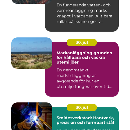
En fungerande vatten- och
värmeanläggning märks
knappt i vardagen. Allt bara
rullar på, kranen ger v...
30. jul
Markanläggning grunden
för hållbara och vackra
utemiljöer
En genomtänkt
markanläggning är
avgörande för hur en
utemiljö fungerar över tid.
Oavsett om det hand...
30. jul
Smidesverkstad: Hantverk,
precision och formbart stål