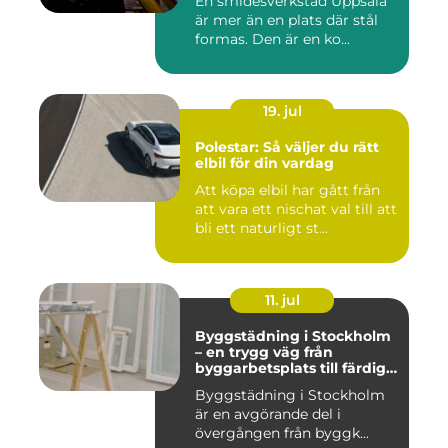
En smidesverkstad Uppsala
är mer än en plats där stål
formas. Den är en ko...
19. jul
Polestar: Så väljer du rätt
elbil för din vardag
Att köpa elbil har gått från
att vara ett nischat val till att
bli ett naturligt st...
11. jul
Byggstädning i Stockholm
– en trygg väg från
byggarbetsplats till färdig
miljö
Byggstädning i Stockholm
är en avgörande del i
övergången från byggk...