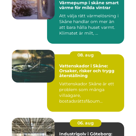
Värmepump i skåne smart
värme för milda vintrar
Att välja rätt värmelösning i
Skåne handlar om mer än
att bara hålla huset varmt.
Klimatet är milt, ...
08. aug
Vattenskador i Skåne:
Orsaker, risker och trygg
återställning
Vattenskador Skåne är ett
problem som många
villaägare,
bostadsrättsf&oum...
06. aug
Industrigolv i Göteborg: