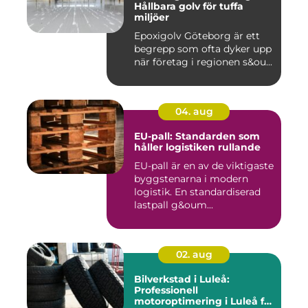
Hållbara golv för tuffa
miljöer
Epoxigolv Göteborg är ett
begrepp som ofta dyker upp
när företag i regionen s&ou...
04. aug
EU-pall: Standarden som
håller logistiken rullande
EU-pall är en av de viktigaste
byggstenarna i modern
logistik. En standardiserad
lastpall g&oum...
02. aug
Bilverkstad i Luleå:
Professionell
motoroptimering i Luleå för