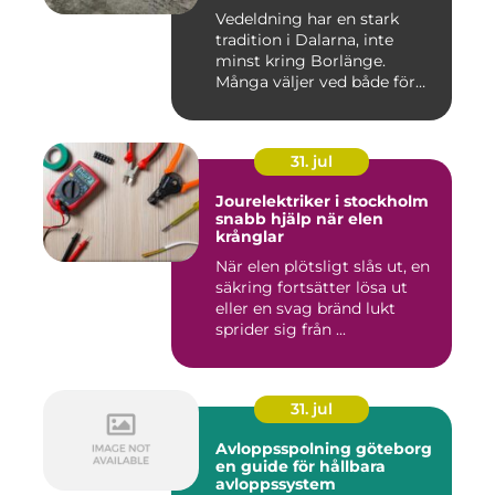
Vedeldning har en stark
tradition i Dalarna, inte
minst kring Borlänge.
Många väljer ved både för
kä...
31. jul
Jourelektriker i stockholm
snabb hjälp när elen
krånglar
När elen plötsligt slås ut, en
säkring fortsätter lösa ut
eller en svag bränd lukt
sprider sig från ...
31. jul
Avloppsspolning göteborg
en guide för hållbara
avloppssystem