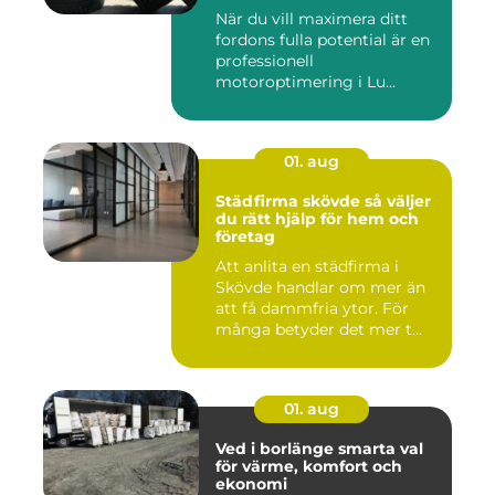
maximal prestanda
När du vill maximera ditt
fordons fulla potential är en
professionell
motoroptimering i Lu...
01. aug
Städfirma skövde så väljer
du rätt hjälp för hem och
företag
Att anlita en städfirma i
Skövde handlar om mer än
att få dammfria ytor. För
många betyder det mer t...
01. aug
Ved i borlänge smarta val
för värme, komfort och
ekonomi