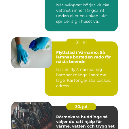
När avloppet börjar klucka,
vattnet rinner långsamt
undan eller en unken lukt
sprider sig i huset vä...
31. jul
Flyttstäd i Värnamo: Så
lämnas bostaden redo för
nästa boende
När en flytt närmar sig
hamnar många i samma
läge. Kartonger ska packas,
adress...
30. jul
Rörmokare huddinge så
väljer du rätt hjälp för
värme, vatten och trygghet