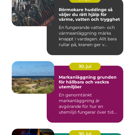
Rörmokare huddinge så
väljer du rätt hjälp för
värme, vatten och trygghet
En fungerande vatten- och
värmeanläggning märks
knappt i vardagen. Allt bara
rullar på, kranen ger v...
30. jul
Markanläggning grunden
för hållbara och vackra
utemiljöer
En genomtänkt
markanläggning är
avgörande för hur en
utemiljö fungerar över tid.
Oavsett om det hand...
30. jul