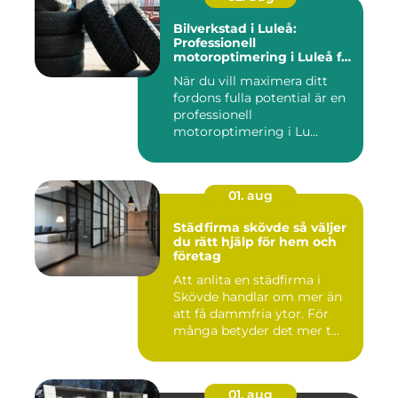
Bilverkstad i Luleå:
Professionell
motoroptimering i Luleå för
maximal prestanda
När du vill maximera ditt
fordons fulla potential är en
professionell
motoroptimering i Lu...
01. aug
Städfirma skövde så väljer
du rätt hjälp för hem och
företag
Att anlita en städfirma i
Skövde handlar om mer än
att få dammfria ytor. För
många betyder det mer t...
01. aug