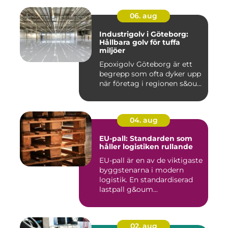
06. aug
Industrigolv i Göteborg:
Hållbara golv för tuffa
miljöer
Epoxigolv Göteborg är ett
begrepp som ofta dyker upp
när företag i regionen s&ou...
04. aug
EU-pall: Standarden som
håller logistiken rullande
EU-pall är en av de viktigaste
byggstenarna i modern
logistik. En standardiserad
lastpall g&oum...
02. aug