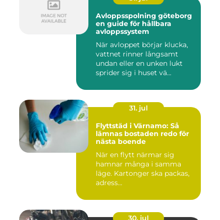
Avloppsspolning göteborg
en guide för hållbara
avloppssystem
När avloppet börjar klucka,
vattnet rinner långsamt
undan eller en unken lukt
sprider sig i huset vä...
31. jul
Flyttstäd i Värnamo: Så
lämnas bostaden redo för
nästa boende
När en flytt närmar sig
hamnar många i samma
läge. Kartonger ska packas,
adress...
30. jul