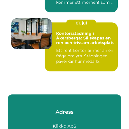
kommer ett moment som ...
01. jul
Kontorsstädning i
Åkersberga: Så skapas en
ren och trivsam arbetsplats
Ett rent kontor är mer än en
fråga om yta. Städningen
påverkar hur medarb...
Adress