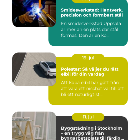
Smidesverkstad: Hantverk,
precision och formbart stål
En smidesverkstad Uppsala
är mer än en plats där stål
formas. Den är en ko...
19. jul
Polestar: Så väljer du rätt
elbil för din vardag
Att köpa elbil har gått från
att vara ett nischat val till att
bli ett naturligt st...
11. jul
Byggstädning i Stockholm
– en trygg väg från
byggarbetsplats till färdig