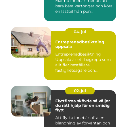
Malmö innebär mer än att
bara bära kartonger och köra
en lastbil från pun...
04. jul
Entreprenadbesiktning
uppsala
Entreprenadbesiktning
Uppsala är ett begrepp som
allt fler beställare,
fastighetsägare och
privatper...
02. jul
Flyttfirma skövde så väljer
du rätt hjälp för en smidig
flytt
Att flytta innebär ofta en
blandning av förväntan och