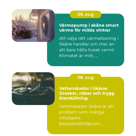
09. aug
Värmepump i skåne smart
värme för milda vintrar
Att välja rätt värmelösning i
Skåne handlar om mer än
att bara hålla huset varmt.
Klimatet är milt, ...
08. aug
Vattenskador i Skåne:
Orsaker, risker och trygg
återställning
Vattenskador Skåne är ett
problem som många
villaägare,
bostadsrättsf&oum...