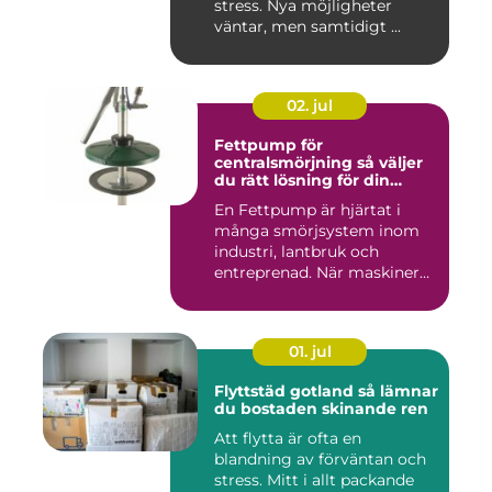
stress. Nya möjligheter
väntar, men samtidigt ...
02. jul
Fettpump för
centralsmörjning så väljer
du rätt lösning för din
utrustning
En Fettpump är hjärtat i
många smörjsystem inom
industri, lantbruk och
entreprenad. När maskiner
går...
01. jul
Flyttstäd gotland så lämnar
du bostaden skinande ren
Att flytta är ofta en
blandning av förväntan och
stress. Mitt i allt packande