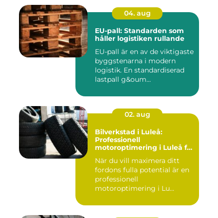
04. aug
EU-pall: Standarden som
håller logistiken rullande
EU-pall är en av de viktigaste
byggstenarna i modern
logistik. En standardiserad
lastpall g&oum...
02. aug
Bilverkstad i Luleå:
Professionell
motoroptimering i Luleå för
maximal prestanda
När du vill maximera ditt
fordons fulla potential är en
professionell
motoroptimering i Lu...