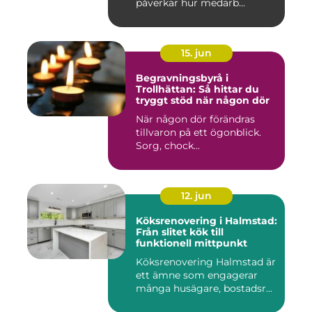
påverkar hur medarb...
15. jun
Begravningsbyrå i
Trollhättan: Så hittar du
tryggt stöd när någon dör
När någon dör förändras
tillvaron på ett ögonblick.
Sorg, chock...
12. jun
Köksrenovering i Halmstad:
Från slitet kök till
funktionell mittpunkt
Köksrenovering Halmstad är
ett ämne som engagerar
många husägare, bostadsr...