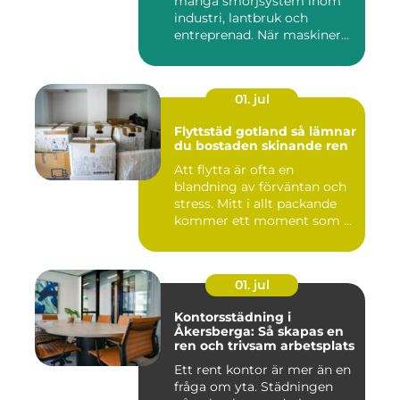
många smörjsystem inom
industri, lantbruk och
entreprenad. När maskiner
går...
01. jul
Flyttstäd gotland så lämnar
du bostaden skinande ren
Att flytta är ofta en
blandning av förväntan och
stress. Mitt i allt packande
kommer ett moment som ...
01. jul
Kontorsstädning i
Åkersberga: Så skapas en
ren och trivsam arbetsplats
Ett rent kontor är mer än en
fråga om yta. Städningen