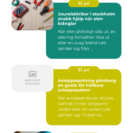
31. jul
Jourelektriker i stockholm
snabb hjälp när elen
krånglar
När elen plötsligt slås ut, en
säkring fortsätter lösa ut
eller en svag bränd lukt
sprider sig från ...
31. jul
Avloppsspolning göteborg
en guide för hållbara
avloppssystem
När avloppet börjar klucka,
vattnet rinner långsamt
undan eller en unken lukt
sprider sig i huset vä...