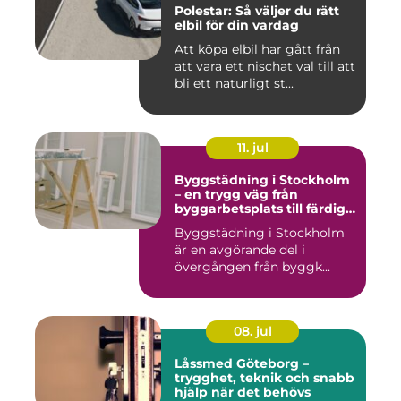
Polestar: Så väljer du rätt
elbil för din vardag
Att köpa elbil har gått från
att vara ett nischat val till att
bli ett naturligt st...
11. jul
Byggstädning i Stockholm
– en trygg väg från
byggarbetsplats till färdig
miljö
Byggstädning i Stockholm
är en avgörande del i
övergången från byggk...
08. jul
Låssmed Göteborg –
trygghet, teknik och snabb
hjälp när det behövs