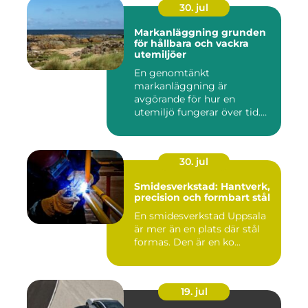
30. jul
Markanläggning grunden
för hållbara och vackra
utemiljöer
En genomtänkt
markanläggning är
avgörande för hur en
utemiljö fungerar över tid.
Oavsett om det hand...
30. jul
Smidesverkstad: Hantverk,
precision och formbart stål
En smidesverkstad Uppsala
är mer än en plats där stål
formas. Den är en ko...
19. jul