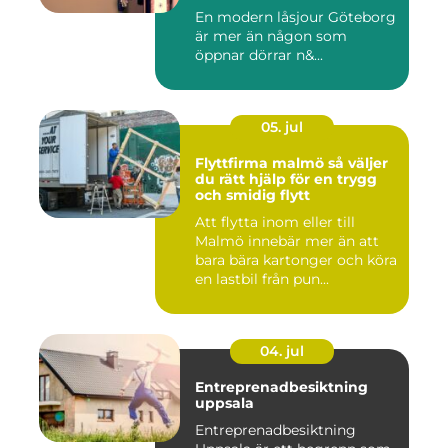
En modern låsjour Göteborg
är mer än någon som
öppnar dörrar n&...
05. jul
Flyttfirma malmö så väljer
du rätt hjälp för en trygg
och smidig flytt
Att flytta inom eller till
Malmö innebär mer än att
bara bära kartonger och köra
en lastbil från pun...
04. jul
Entreprenadbesiktning
uppsala
Entreprenadbesiktning