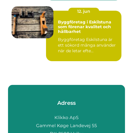
12. jun
Byggföretag i Eskilstuna
som förenar kvalitet och
hållbarhet
Byggföretag Eskilstuna är
ett sökord många använder
när de letar efte...
Adress