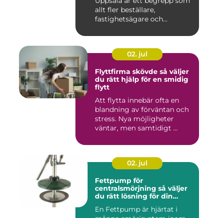
Uppsala är ett begrepp som
allt fler beställare,
fastighetsägare och
privatper...
02. jul
Flyttfirma skövde så väljer
du rätt hjälp för en smidig
flytt
Att flytta innebär ofta en
blandning av förväntan och
stress. Nya möjligheter
väntar, men samtidigt ...
02. jul
Fettpump för
centralsmörjning så väljer
du rätt lösning för din
utrustning
En Fettpump är hjärtat i