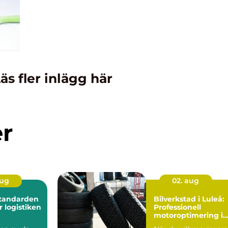
äs fler inlägg här
er
aug
02. aug
Standarden
Bilverkstad i Luleå:
r logistiken
Professionell
motoroptimering i
Luleå för maximal