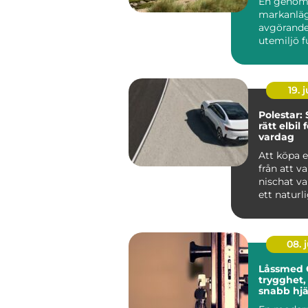
En genom
markanläg
avgörande
utemiljö 
över tid. 
det hand...
19. j
Polestar: 
rätt elbil 
vardag
Att köpa e
från att va
nischat val 
ett naturlig
08. j
Låssmed 
trygghet,
snabb hjä
behövs