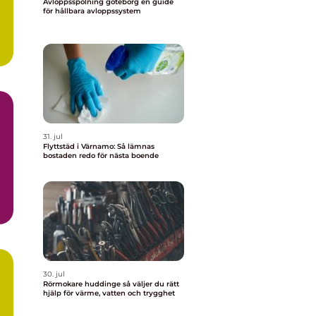
Avloppsspolning göteborg en guide
för hållbara avloppssystem
31. jul
Flyttstäd i Värnamo: Så lämnas
bostaden redo för nästa boende
30. jul
Rörmokare huddinge så väljer du rätt
hjälp för värme, vatten och trygghet