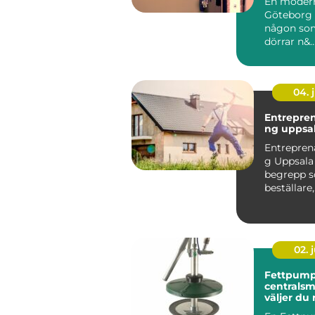
En modern
Göteborg 
någon so
dörrar n&..
04. j
Entrepre
ng uppsa
Entrepren
g Uppsala 
begrepp so
beställare,
fastighet
privatper..
02. j
Fettpump
centralsmö
väljer du 
för din u