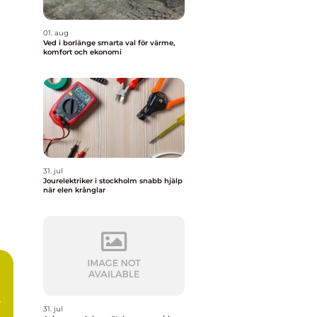
01. aug
Ved i borlänge smarta val för värme,
komfort och ekonomi
31. jul
Jourelektriker i stockholm snabb hjälp
när elen krånglar
31. jul