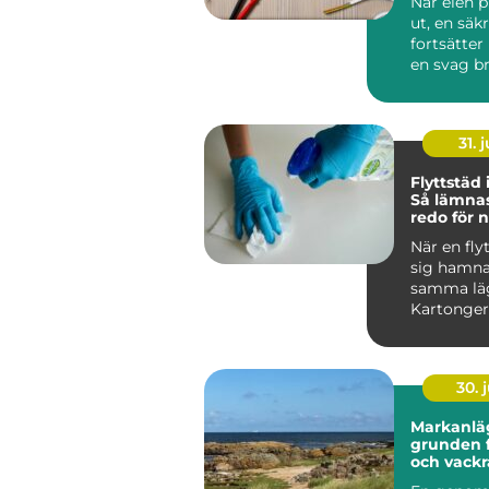
När elen p
ut, en säk
fortsätter 
en svag br
sprider sig 
31. j
Flyttstäd
Så lämna
redo för 
boende
När en fly
sig hamna
samma lä
Kartonger
adress...
30. j
Markanlä
grunden f
och vackr
utemiljöe