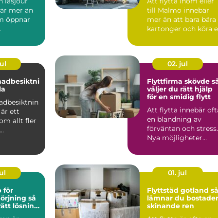
 låsjour
Att flytta inom eller
är mer än
till Malmö innebär
m öppnar
mer än att bara bära
.
kartonger och köra 
lastbil från pun...
ul
02. jul
nadbesiktni
Flyttfirma skövde så
la
väljer du rätt hjälp
för en smidig flytt
adbesiktnin
Att flytta innebär oft
är ett
en blandning av
m allt fler
förväntan och stress.
Nya möjligheter
sägare och
väntar, men
.
samtidigt ...
ul
01. jul
 för
Flyttstäd gotland så
rjning så
lämnar du bostade
rätt lösning
skinande ren
trustning