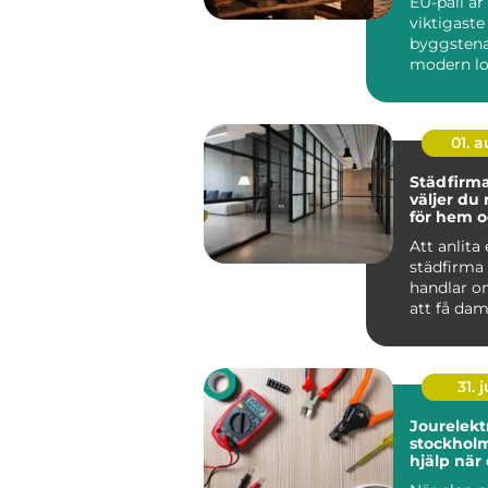
EU-pall är
viktigaste
byggstena
modern lo
standardi
lastpall g
01. 
Städfirma 
väljer du 
för hem o
Att anlita
städfirma
handlar o
att få dam
För många
det mer t..
31. j
Jourelektr
stockholm sna
hjälp när
krånglar