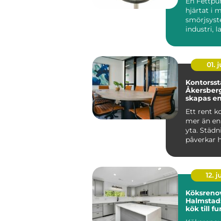
En Fettpu
hjärtat i
smörjsys
industri, 
entrepren
maskiner g
01. j
Kontorsst
Åkersberg
skapas en
trivsam a
Ett rent k
mer än en
yta. Städ
påverkar 
medarb...
12. j
Köksrenov
Halmstad:
kök till f
mittpunk