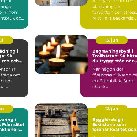
mp är
Att flytta är ofta en
 många
blandning av
tem inom
förväntan och stress.
lantbruk och
Mitt i allt packande
ad. När
kommer ett momen
år...
som ...
ul
15. jun
ädning i
Begravningsbyrå i
a: Så
Trollhättan: Så hitt
 ren och
du tryggt stöd när
rbetsplats
någon dör
ontor är
När någon dör
 fråga om
förändras tillvaron p
ningen
ett ögonblick. Sorg,
hur
chock...
un
12. jun
ering i
Byggföretag i
 Från slitet
Eskilstuna som
unktionell
förenar kvalitet och
t
hållbarhet