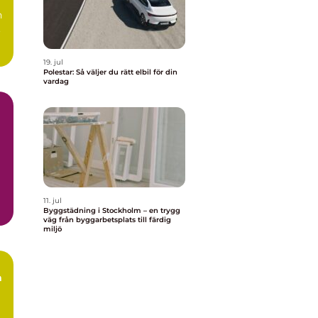
n
.
19. jul
Polestar: Så väljer du rätt elbil för din
vardag
11. jul
Byggstädning i Stockholm – en trygg
väg från byggarbetsplats till färdig
miljö