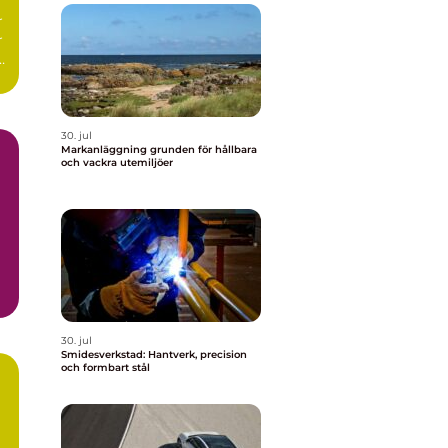
r
r
r
30. jul
Markanläggning grunden för hållbara
och vackra utemiljöer
30. jul
Smidesverkstad: Hantverk, precision
och formbart stål