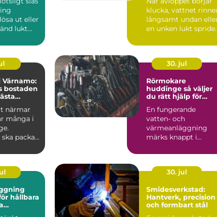
lötsligt slås
När avloppet börjar
ring
klucka, vattnet rinne
lösa ut eller
långsamt undan elle
änd lukt
en unken lukt spride
från ...
sig i huset vä...
ul
30. jul
 i Värnamo:
Rörmokare
s bostaden
huddinge så väljer
nästa
du rätt hjälp för
värme, vatten och
tt närmar
En fungerande
trygghet
r många i
vatten- och
ge.
värmeanläggning
 ska packas,
märks knappt i
vardagen. Allt bara
rullar på, kranen ger
v...
ul
30. jul
ggning
Smidesverkstad:
ör hållbara
Hantverk, precision
a
och formbart stål
r