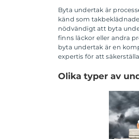
Byta undertak är processe
känd som takbeklädnaden
nödvändigt att byta under
finns läckor eller andra p
byta undertak är en komp
expertis för att säkerställ
Olika typer av un