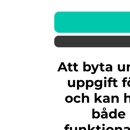
Att byta undertak är en viktig
uppgift f
och kan h
både 
funktiona