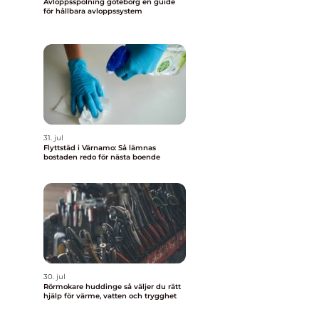
Avloppsspolning göteborg en guide
för hållbara avloppssystem
31. jul
Flyttstäd i Värnamo: Så lämnas
bostaden redo för nästa boende
30. jul
Rörmokare huddinge så väljer du rätt
hjälp för värme, vatten och trygghet