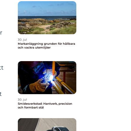
r
30. jul
Markanläggning grunden för hållbara
och vackra utemiljöer
tt
t
30. jul
Smidesverkstad: Hantverk, precision
och formbart stål