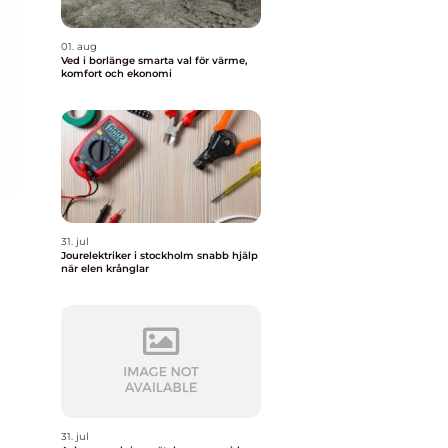
01. aug
Ved i borlänge smarta val för värme,
komfort och ekonomi
31. jul
Jourelektriker i stockholm snabb hjälp
när elen krånglar
31. jul