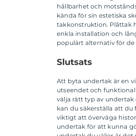
hållbarhet och motstånds
kända för sin estetiska 
takkonstruktion. Plåttak
enkla installation och lå
populärt alternativ för d
Slutsats
Att byta undertak är en 
utseendet och funktional
välja rätt typ av underta
kan du säkerställa att du f
viktigt att överväga histo
undertak för att kunna gö
undertak du väljer är det 