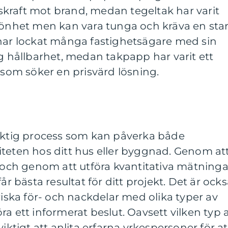
kraft mot brand, medan tegeltak har varit
skönhet men kan vara tunga och kräva en sta
 har lockat många fastighetsägare med sin
ng hållbarhet, medan takpapp har varit ett
e som söker en prisvärd lösning.
viktig process som kan påverka både
iteten hos ditt hus eller byggnad. Genom at
k och genom att utföra kvantitativa mätninga
år bästa resultat för ditt projekt. Det är ock
riska för- och nackdelar med olika typer av
ra ett informerat beslut. Oavsett vilken typ 
viktigt att anlita erfarna yrkespersoner för at