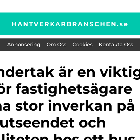
HANTVERKARBRANSCHEN.
se
Annonsering
Om Oss
Cookies
Kontakta Oss
ör fastighetsägare
a stor inverkan på
utseendet och
liteten hos ett hus