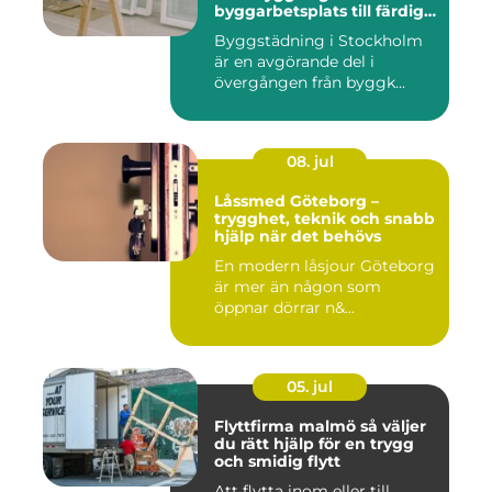
byggarbetsplats till färdig
miljö
Byggstädning i Stockholm
är en avgörande del i
övergången från byggk...
08. jul
Låssmed Göteborg –
trygghet, teknik och snabb
hjälp när det behövs
En modern låsjour Göteborg
är mer än någon som
öppnar dörrar n&...
05. jul
Flyttfirma malmö så väljer
du rätt hjälp för en trygg
och smidig flytt
Att flytta inom eller till