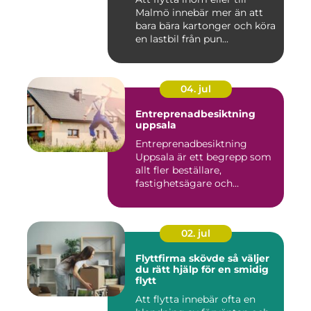
Malmö innebär mer än att
bara bära kartonger och köra
en lastbil från pun...
04. jul
Entreprenadbesiktning
uppsala
Entreprenadbesiktning
Uppsala är ett begrepp som
allt fler beställare,
fastighetsägare och
privatper...
02. jul
Flyttfirma skövde så väljer
du rätt hjälp för en smidig
flytt
Att flytta innebär ofta en