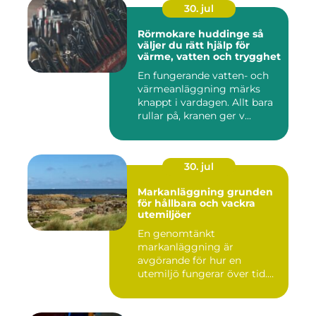
30. jul
Rörmokare huddinge så
väljer du rätt hjälp för
värme, vatten och trygghet
En fungerande vatten- och
värmeanläggning märks
knappt i vardagen. Allt bara
rullar på, kranen ger v...
30. jul
Markanläggning grunden
för hållbara och vackra
utemiljöer
En genomtänkt
markanläggning är
avgörande för hur en
utemiljö fungerar över tid.
Oavsett om det hand...