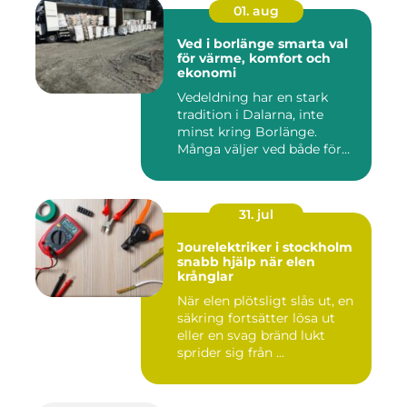
01. aug
Ved i borlänge smarta val
för värme, komfort och
ekonomi
Vedeldning har en stark
tradition i Dalarna, inte
minst kring Borlänge.
Många väljer ved både för
kä...
31. jul
Jourelektriker i stockholm
snabb hjälp när elen
krånglar
När elen plötsligt slås ut, en
säkring fortsätter lösa ut
eller en svag bränd lukt
sprider sig från ...