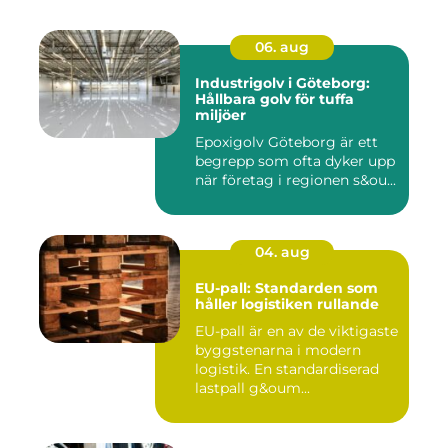
06. aug
Industrigolv i Göteborg:
Hållbara golv för tuffa
miljöer
Epoxigolv Göteborg är ett
begrepp som ofta dyker upp
när företag i regionen s&ou...
04. aug
EU-pall: Standarden som
håller logistiken rullande
EU-pall är en av de viktigaste
byggstenarna i modern
logistik. En standardiserad
lastpall g&oum...