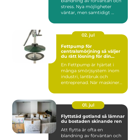
blandning av förväntan och
stress. Nya möjligheter
väntar, men samtidigt ...
02. jul
Fettpump för
centralsmörjning så väljer
du rätt lösning för din
utrustning
En Fettpump är hjärtat i
många smörjsystem inom
industri, lantbruk och
entreprenad. När maskiner
går...
01. jul
Flyttstäd gotland så lämnar
du bostaden skinande ren
Att flytta är ofta en
blandning av förväntan och