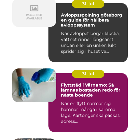
31. jul
Avloppsspolning göteborg
en guide för hållbara
avloppssystem
När avloppet börjar klucka,
vattnet rinner långsamt
undan eller en unken lukt
sprider sig i huset vä...
31. jul
Flyttstäd i Värnamo: Så
lämnas bostaden redo för
nästa boende
När en flytt närmar sig
hamnar många i samma
läge. Kartonger ska packas,
adress...