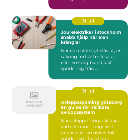
kä...
31. jul
Jourelektriker i stockholm
snabb hjälp när elen
krånglar
När elen plötsligt slås ut, en
säkring fortsätter lösa ut
eller en svag bränd lukt
sprider sig från ...
31. jul
Avloppsspolning göteborg
en guide för hållbara
avloppssystem
När avloppet börjar klucka,
vattnet rinner långsamt
undan eller en unken lukt
sprider sig i huset vä...