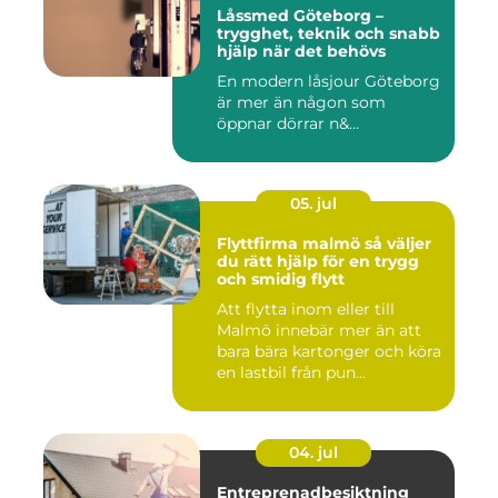
Låssmed Göteborg –
trygghet, teknik och snabb
hjälp när det behövs
En modern låsjour Göteborg
är mer än någon som
öppnar dörrar n&...
05. jul
Flyttfirma malmö så väljer
du rätt hjälp för en trygg
och smidig flytt
Att flytta inom eller till
Malmö innebär mer än att
bara bära kartonger och köra
en lastbil från pun...
04. jul
Entreprenadbesiktning