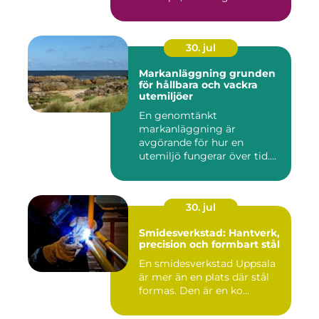
30. jul
Markanläggning grunden
för hållbara och vackra
utemiljöer
En genomtänkt
markanläggning är
avgörande för hur en
utemiljö fungerar över tid.
Oavsett om det hand...
30. jul
Smidesverkstad: Hantverk,
precision och formbart stål
En smidesverkstad Uppsala
är mer än en plats där stål
formas. Den är en ko...