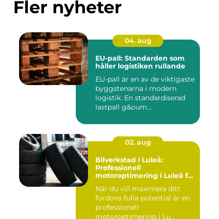
Fler nyheter
04. aug
EU-pall: Standarden som
håller logistiken rullande
EU-pall är en av de viktigaste
byggstenarna i modern
logistik. En standardiserad
lastpall g&oum...
02. aug
Bilverkstad i Luleå:
Professionell
motoroptimering i Luleå för
maximal prestanda
När du vill maximera ditt
fordons fulla potential är en
professionell
motoroptimering i Lu...