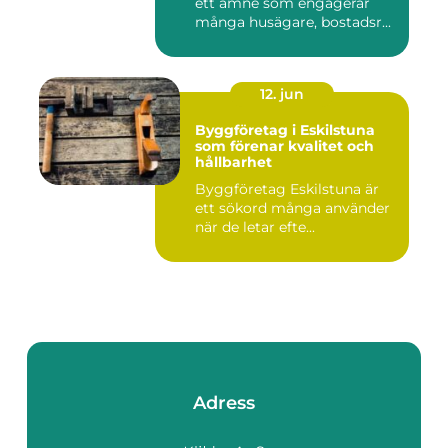
ett ämne som engagerar
många husägare, bostadsr...
12. jun
Byggföretag i Eskilstuna
som förenar kvalitet och
hållbarhet
Byggföretag Eskilstuna är
ett sökord många använder
när de letar efte...
Adress