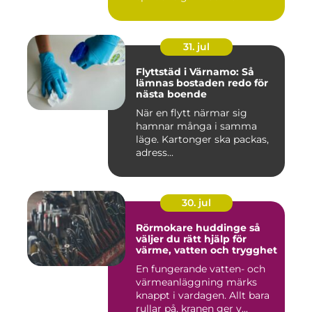
31. jul
Flyttstäd i Värnamo: Så
lämnas bostaden redo för
nästa boende
När en flytt närmar sig
hamnar många i samma
läge. Kartonger ska packas,
adress...
30. jul
Rörmokare huddinge så
väljer du rätt hjälp för
värme, vatten och trygghet
En fungerande vatten- och
värmeanläggning märks
knappt i vardagen. Allt bara
rullar på, kranen ger v...