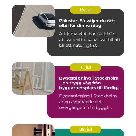
19. jul
Polestar: Så väljer du rätt
elbil för din vardag
Att köpa elbil har gått från
att vara ett nischat val till att
bli ett naturligt st...
11. jul
Byggstädning i Stockholm
– en trygg väg från
byggarbetsplats till färdig
miljö
Byggstädning i Stockholm
är en avgörande del i
övergången från byggk...
08. jul