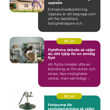
uppsala
Entreprenadbesiktning
Uppsala är ett begrepp som
allt fler beställare,
fastighetsägare och
privatper...
02. jul
Flyttfirma skövde så väljer
du rätt hjälp för en smidig
flytt
Att flytta innebär ofta en
blandning av förväntan och
stress. Nya möjligheter
väntar, men samtidigt ...
02. jul
Fettpump för
centralsmörjning så väljer