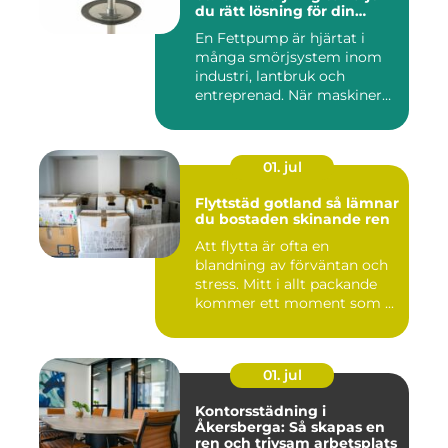
du rätt lösning för din
utrustning
En Fettpump är hjärtat i
många smörjsystem inom
industri, lantbruk och
entreprenad. När maskiner
går...
01. jul
Flyttstäd gotland så lämnar
du bostaden skinande ren
Att flytta är ofta en
blandning av förväntan och
stress. Mitt i allt packande
kommer ett moment som ...
01. jul
Kontorsstädning i
Åkersberga: Så skapas en
ren och trivsam arbetsplats