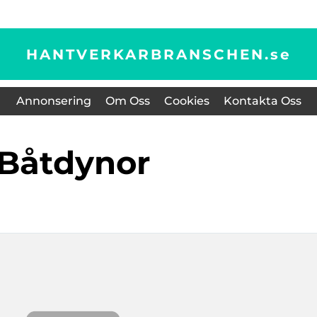
HANTVERKARBRANSCHEN.
se
Annonsering
Om Oss
Cookies
Kontakta Oss
Båtdynor