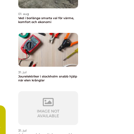
01. aug
Ved i borlänge smarta val för värme,
komfort och ekonomi
31. jul
Jourelektriker i stockholm snabb hjälp
när elen krånglar
31. jul