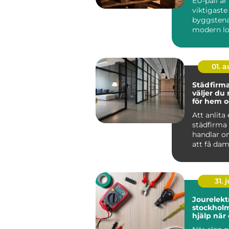
EU-pall är
viktigaste
byggstena
modern lo
standardi
lastpall g
01. 
Städfirma 
väljer du 
för hem o
Att anlita
städfirma
handlar o
att få dam
För många
det mer t..
31. j
Jourelektr
stockholm sna
hjälp när
krånglar