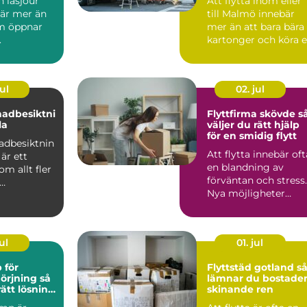
 låsjour
Att flytta inom eller
är mer än
till Malmö innebär
m öppnar
mer än att bara bära
.
kartonger och köra 
lastbil från pun...
ul
02. jul
nadbesiktni
Flyttfirma skövde så
la
väljer du rätt hjälp
för en smidig flytt
adbesiktnin
Att flytta innebär oft
är ett
en blandning av
m allt fler
förväntan och stress.
Nya möjligheter
sägare och
väntar, men
.
samtidigt ...
ul
01. jul
 för
Flyttstäd gotland så
rjning så
lämnar du bostade
rätt lösning
skinande ren
trustning