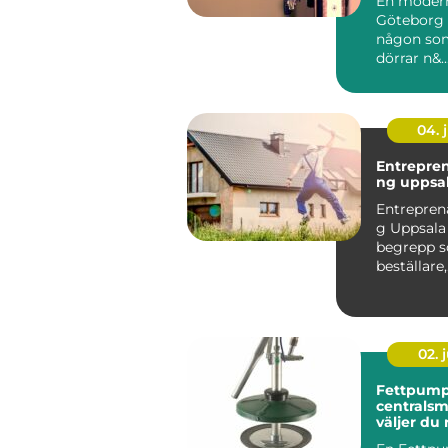
En modern
Göteborg 
någon so
dörrar n&..
04. j
Entrepre
ng uppsa
Entrepren
g Uppsala 
begrepp so
beställare,
fastighet
privatper..
02. j
Fettpump
centralsmö
väljer du 
för din u