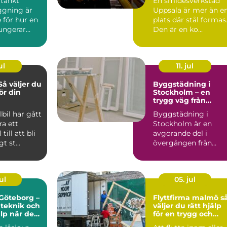
tänkt
En smidesverkstad
gning är
Uppsala är mer än e
 för hur en
plats där stål formas
fungerar
Den är en ko...
Oavsett om
ul
11. jul
Så väljer du
Byggstädning i
för din
Stockholm – en
trygg väg från
byggarbetsplats till
lbil har gått
Byggstädning i
färdig miljö
ra ett
Stockholm är en
till att bli
avgörande del i
t st...
övergången från
byggk...
ul
05. jul
Göteborg –
Flyttfirma malmö så
 teknik och
väljer du rätt hjälp
lp när det
för en trygg och
smidig flytt