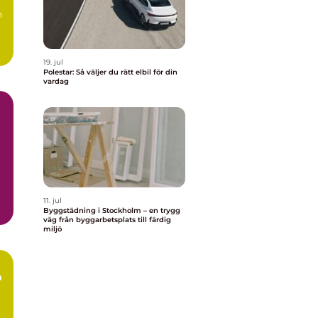
n
.
19. jul
Polestar: Så väljer du rätt elbil för din
vardag
11. jul
Byggstädning i Stockholm – en trygg
väg från byggarbetsplats till färdig
miljö