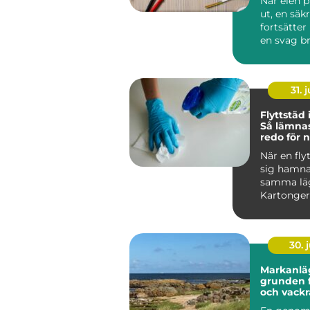
När elen p
ut, en säk
fortsätter 
en svag br
sprider sig 
31. j
Flyttstäd
Så lämna
redo för 
boende
När en fly
sig hamna
samma lä
Kartonger
adress...
30. j
Markanlä
grunden f
och vackr
utemiljöe