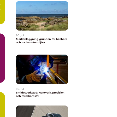
r
r
r
30. jul
Markanläggning grunden för hållbara
och vackra utemiljöer
30. jul
Smidesverkstad: Hantverk, precision
och formbart stål