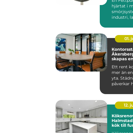
En Fettpu
hjärtat i
smörjsys
industri, 
entrepren
maskiner g
01. j
Kontorsst
Åkersberg
skapas en
trivsam a
Ett rent k
mer än en
yta. Städ
påverkar 
medarb...
12. j
Köksrenov
Halmstad:
kök till f
mittpunk