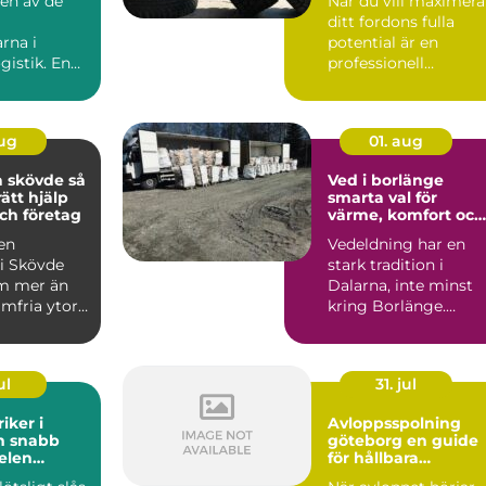
 en av de
När du vill maximera
prestanda
ditt fordons fulla
rna i
potential är en
gistik. En
professionell
serad
motoroptimering i
&oum...
Lu...
aug
01. aug
skövde så
Ved i borlänge
rätt hjälp
smarta val för
ch företag
värme, komfort och
ekonomi
 en
Vedeldning har en
 i Skövde
stark tradition i
m mer än
Dalarna, inte minst
mfria ytor.
kring Borlänge.
 betyder
Många väljer ved
.
både för kä...
ul
31. jul
iker i
Avloppsspolning
bb
göteborg en guide
 elen
för hållbara
avloppssystem