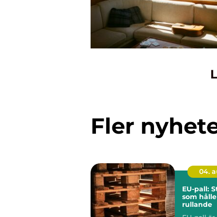
L
Fler nyhet
04. 
EU-pall: 
som hålle
rullande