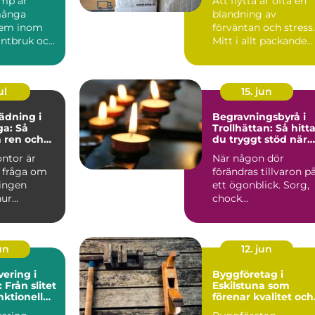
mp är
Att flytta är ofta en
 många
blandning av
tem inom
förväntan och stress.
lantbruk och
Mitt i allt packande
ad. När
kommer ett momen
år...
som ...
ul
15. jun
ädning i
Begravningsbyrå i
a: Så
Trollhättan: Så hitt
 ren och
du tryggt stöd när
rbetsplats
någon dör
ontor är
När någon dör
 fråga om
förändras tillvaron p
ningen
ett ögonblick. Sorg,
hur
chock...
un
12. jun
ering i
Byggföretag i
 Från slitet
Eskilstuna som
unktionell
förenar kvalitet och
t
hållbarhet