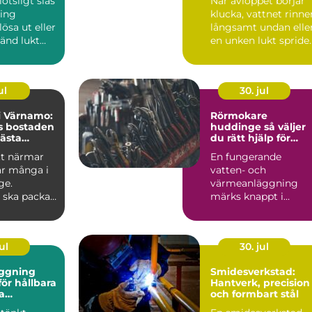
lötsligt slås
När avloppet börjar
ring
klucka, vattnet rinne
lösa ut eller
långsamt undan elle
änd lukt
en unken lukt spride
från ...
sig i huset vä...
ul
30. jul
 i Värnamo:
Rörmokare
s bostaden
huddinge så väljer
nästa
du rätt hjälp för
värme, vatten och
tt närmar
En fungerande
trygghet
r många i
vatten- och
ge.
värmeanläggning
 ska packas,
märks knappt i
vardagen. Allt bara
rullar på, kranen ger
v...
ul
30. jul
ggning
Smidesverkstad:
ör hållbara
Hantverk, precision
a
och formbart stål
r