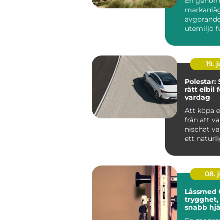
En genom
markanläg
avgörande
utemiljö 
över tid. 
det hand...
19. j
Polestar: 
rätt elbil 
vardag
Att köpa e
från att va
nischat val 
ett naturlig
08. j
Låssmed 
trygghet,
snabb hjä
behövs