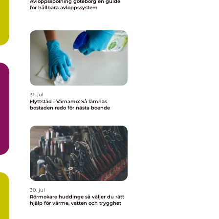
Avloppsspolning göteborg en guide
för hållbara avloppssystem
31. jul
Flyttstäd i Värnamo: Så lämnas
bostaden redo för nästa boende
30. jul
Rörmokare huddinge så väljer du rätt
hjälp för värme, vatten och trygghet