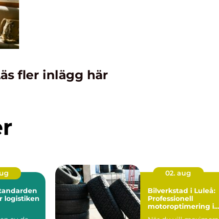
äs fler inlägg här
er
aug
02. aug
Standarden
Bilverkstad i Luleå:
r logistiken
Professionell
motoroptimering i
Luleå för maximal