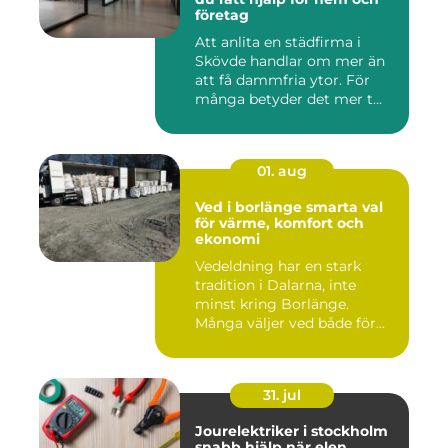
företag
Att anlita en städfirma i
Skövde handlar om mer än
att få dammfria ytor. För
många betyder det mer t...
01. aug
Ved i borlänge smarta val
för värme, komfort och
ekonomi
Vedeldning har en stark
tradition i Dalarna, inte
minst kring Borlänge.
Många väljer ved både för
kä...
31. jul
Jourelektriker i stockholm
snabb hjälp när elen