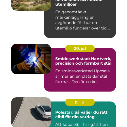
utemiljöer
En genomtänkt
markanläggning är
avgörande för hur en
utemiljö fungerar över tid.
Oavsett om det hand...
30. jul
Smidesverkstad: Hantverk,
precision och formbart stål
En smidesverkstad Uppsala
är mer än en plats där stål
formas. Den är en ko...
19. jul
Polestar: Så väljer du rätt
elbil för din vardag
Att köpa elbil har gått från