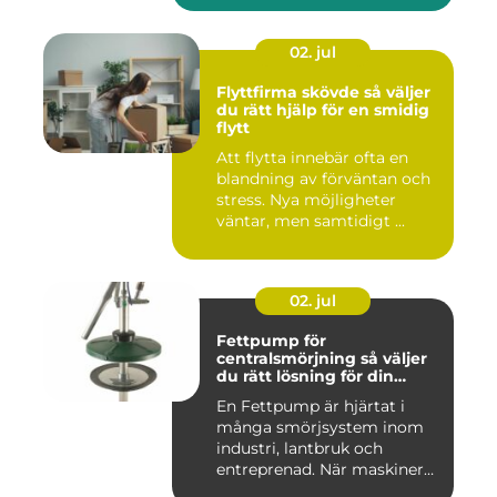
02. jul
Flyttfirma skövde så väljer
du rätt hjälp för en smidig
flytt
Att flytta innebär ofta en
blandning av förväntan och
stress. Nya möjligheter
väntar, men samtidigt ...
02. jul
Fettpump för
centralsmörjning så väljer
du rätt lösning för din
utrustning
En Fettpump är hjärtat i
många smörjsystem inom
industri, lantbruk och
entreprenad. När maskiner
går...