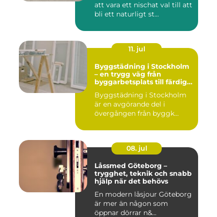
att vara ett nischat val till att
bli ett naturligt st...
11. jul
Byggstädning i Stockholm
– en trygg väg från
byggarbetsplats till färdig
miljö
Byggstädning i Stockholm
är en avgörande del i
övergången från byggk...
08. jul
Låssmed Göteborg –
trygghet, teknik och snabb
hjälp när det behövs
En modern låsjour Göteborg
är mer än någon som
öppnar dörrar n&...