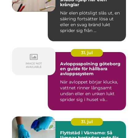
krånglar
När elen plötsligt slås ut, en
säkring fortsätter lösa ut
eller en svag bränd lukt
sprider sig från ...
31. jul
Avloppsspolning göteborg
en guide för hållbara
avloppssystem
När avloppet börjar klucka,
vattnet rinner långsamt
undan eller en unken lukt
sprider sig i huset vä...
31. jul
Flyttstäd i Värnamo: Så
lämnas bostaden redo för