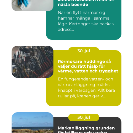
nästa boende
När en flytt närmar sig
hamnar många i samma
läge. Kartonger ska packas,
adress...
30. jul
Rörmokare huddinge så
väljer du rätt hjälp för
värme, vatten och trygghet
En fungerande vatten- och
värmeanläggning märks
knappt i vardagen. Allt bara
rullar på, kranen ger v...
30. jul
Markanläggning grunden
för hållbara och vackra