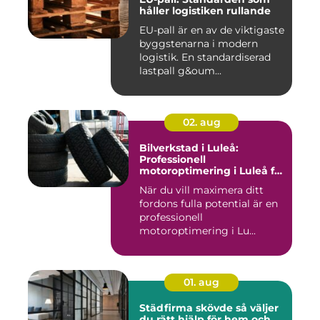
håller logistiken rullande
EU-pall är en av de viktigaste
byggstenarna i modern
logistik. En standardiserad
lastpall g&oum...
02. aug
Bilverkstad i Luleå:
Professionell
motoroptimering i Luleå för
maximal prestanda
När du vill maximera ditt
fordons fulla potential är en
professionell
motoroptimering i Lu...
01. aug
Städfirma skövde så väljer
du rätt hjälp för hem och