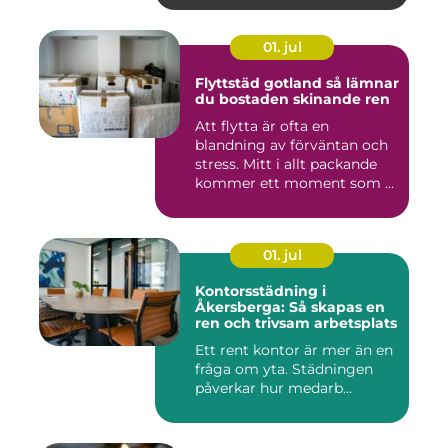
01. jul
Flyttstäd gotland så lämnar
du bostaden skinande ren
Att flytta är ofta en
blandning av förväntan och
stress. Mitt i allt packande
kommer ett moment som ...
01. jul
Kontorsstädning i
Åkersberga: Så skapas en
ren och trivsam arbetsplats
Ett rent kontor är mer än en
fråga om yta. Städningen
påverkar hur medarb...