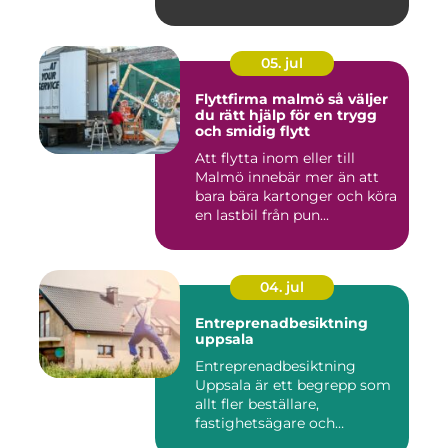
05. jul
Flyttfirma malmö så väljer
du rätt hjälp för en trygg
och smidig flytt
Att flytta inom eller till
Malmö innebär mer än att
bara bära kartonger och köra
en lastbil från pun...
04. jul
Entreprenadbesiktning
uppsala
Entreprenadbesiktning
Uppsala är ett begrepp som
allt fler beställare,
fastighetsägare och
privatper...