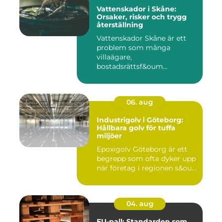
Vattenskador i Skåne:
Orsaker, risker och trygg
återställning
Vattenskador Skåne är ett
problem som många
villaägare,
bostadsrättsf&oum...
06. aug
Industrigolv i Göteborg:
Hållbara golv för tuffa
miljöer
Epoxigolv Göteborg är ett
begrepp som ofta dyker upp
när företag i regionen s&ou...
04. aug
EU-pall: Standarden som