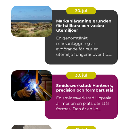
30. jul
Markanläggning grunden
för hållbara och vackra
utemiljöer
En genomtänkt
markanläggning är
avgörande för hur en
utemiljö fungerar över tid.
Oavsett om det hand...
30. jul
Smidesverkstad: Hantverk,
precision och formbart stål
En smidesverkstad Uppsala
är mer än en plats där stål
formas. Den är en ko...