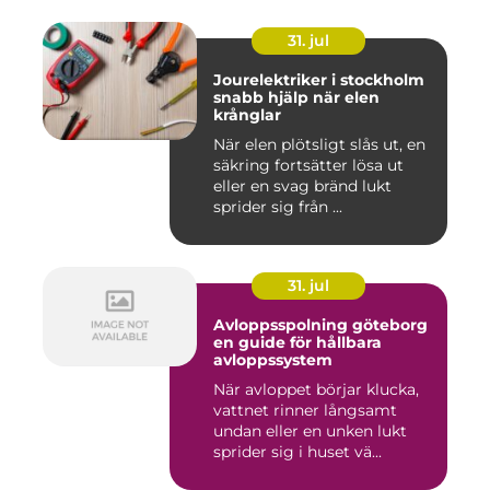
31. jul
Jourelektriker i stockholm
snabb hjälp när elen
krånglar
När elen plötsligt slås ut, en
säkring fortsätter lösa ut
eller en svag bränd lukt
sprider sig från ...
31. jul
Avloppsspolning göteborg
en guide för hållbara
avloppssystem
När avloppet börjar klucka,
vattnet rinner långsamt
undan eller en unken lukt
sprider sig i huset vä...