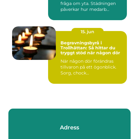
fråga om yta. Städningen
påverkar hur medarb...
15. jun
Begravningsbyrå i
Trollhättan: Så hittar du
tryggt stöd när någon dör
När någon dör förändras
tillvaron på ett ögonblick.
Sorg, chock...
Adress