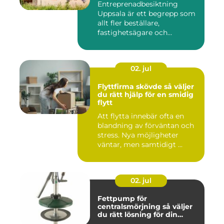
Entreprenadbesiktning
Uppsala är ett begrepp som
allt fler beställare,
fastighetsägare och
privatper...
02. jul
Flyttfirma skövde så väljer
du rätt hjälp för en smidig
flytt
Att flytta innebär ofta en
blandning av förväntan och
stress. Nya möjligheter
väntar, men samtidigt ...
02. jul
Fettpump för
centralsmörjning så väljer
du rätt lösning för din
utrustning