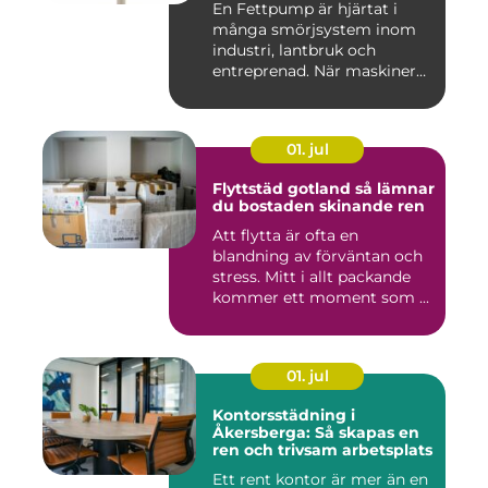
En Fettpump är hjärtat i
många smörjsystem inom
industri, lantbruk och
entreprenad. När maskiner
går...
01. jul
Flyttstäd gotland så lämnar
du bostaden skinande ren
Att flytta är ofta en
blandning av förväntan och
stress. Mitt i allt packande
kommer ett moment som ...
01. jul
Kontorsstädning i
Åkersberga: Så skapas en
ren och trivsam arbetsplats
Ett rent kontor är mer än en