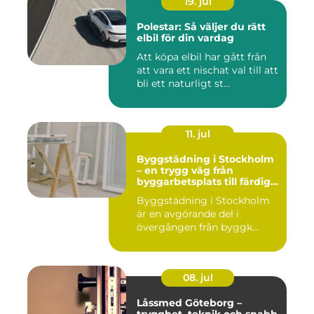
19. jul
Polestar: Så väljer du rätt
elbil för din vardag
Att köpa elbil har gått från
att vara ett nischat val till att
bli ett naturligt st...
11. jul
Byggstädning i Stockholm
– en trygg väg från
byggarbetsplats till färdig
miljö
Byggstädning i Stockholm
är en avgörande del i
övergången från byggk...
08. jul
Låssmed Göteborg –