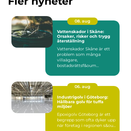
Fler nyheter
08. aug
Vattenskador i Skåne:
Orsaker, risker och trygg
återställning
Vattenskador Skåne är ett
problem som många
villaägare,
bostadsrättsf&oum...
06. aug
Industrigolv i Göteborg:
Hållbara golv för tuffa
miljöer
Epoxigolv Göteborg är ett
begrepp som ofta dyker upp
när företag i regionen s&ou...