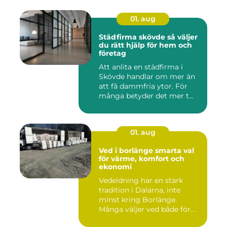
01. aug
Städfirma skövde så väljer
du rätt hjälp för hem och
företag
Att anlita en städfirma i
Skövde handlar om mer än
att få dammfria ytor. För
många betyder det mer t...
01. aug
Ved i borlänge smarta val
för värme, komfort och
ekonomi
Vedeldning har en stark
tradition i Dalarna, inte
minst kring Borlänge.
Många väljer ved både för
kä...