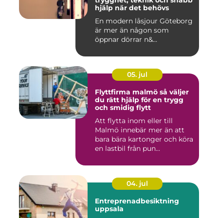
trygghet, teknik och snabb
hjälp när det behövs
En modern låsjour Göteborg
är mer än någon som
öppnar dörrar n&...
05. jul
Flyttfirma malmö så väljer
du rätt hjälp för en trygg
och smidig flytt
Att flytta inom eller till
Malmö innebär mer än att
bara bära kartonger och köra
en lastbil från pun...
04. jul
Entreprenadbesiktning
uppsala