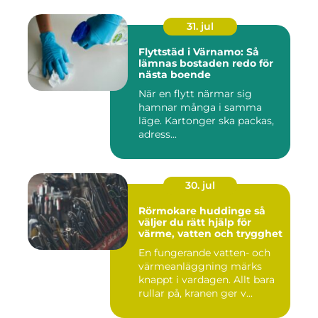
31. jul
Flyttstäd i Värnamo: Så
lämnas bostaden redo för
nästa boende
När en flytt närmar sig
hamnar många i samma
läge. Kartonger ska packas,
adress...
30. jul
Rörmokare huddinge så
väljer du rätt hjälp för
värme, vatten och trygghet
En fungerande vatten- och
värmeanläggning märks
knappt i vardagen. Allt bara
rullar på, kranen ger v...