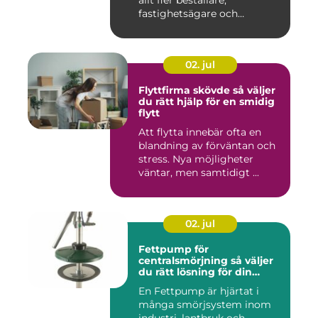
allt fler beställare,
fastighetsägare och
privatper...
02. jul
Flyttfirma skövde så väljer
du rätt hjälp för en smidig
flytt
Att flytta innebär ofta en
blandning av förväntan och
stress. Nya möjligheter
väntar, men samtidigt ...
02. jul
Fettpump för
centralsmörjning så väljer
du rätt lösning för din
utrustning
En Fettpump är hjärtat i
många smörjsystem inom