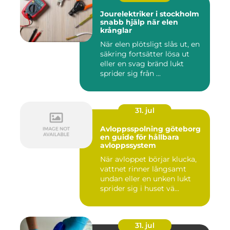
Jourelektriker i stockholm
snabb hjälp när elen
krånglar
När elen plötsligt slås ut, en
säkring fortsätter lösa ut
eller en svag bränd lukt
sprider sig från ...
31. jul
Avloppsspolning göteborg
en guide för hållbara
avloppssystem
När avloppet börjar klucka,
vattnet rinner långsamt
undan eller en unken lukt
sprider sig i huset vä...
31. jul