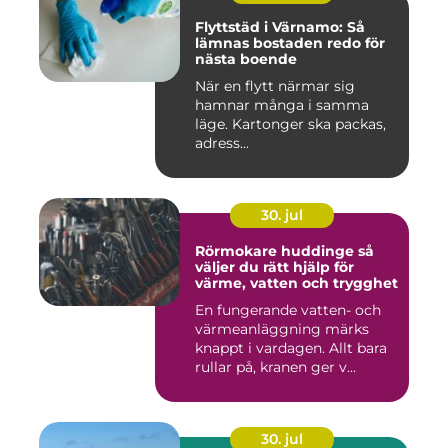
Flyttstäd i Värnamo: Så
lämnas bostaden redo för
nästa boende
När en flytt närmar sig
hamnar många i samma
läge. Kartonger ska packas,
adress...
30. jul
Rörmokare huddinge så
väljer du rätt hjälp för
värme, vatten och trygghet
En fungerande vatten- och
värmeanläggning märks
knappt i vardagen. Allt bara
rullar på, kranen ger v...
30. jul