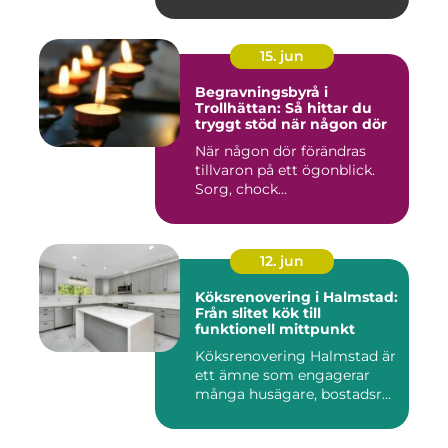
15. jun
Begravningsbyrå i
Trollhättan: Så hittar du
tryggt stöd när någon dör
När någon dör förändras
tillvaron på ett ögonblick.
Sorg, chock...
12. jun
Köksrenovering i Halmstad:
Från slitet kök till
funktionell mittpunkt
Köksrenovering Halmstad är
ett ämne som engagerar
många husägare, bostadsr...