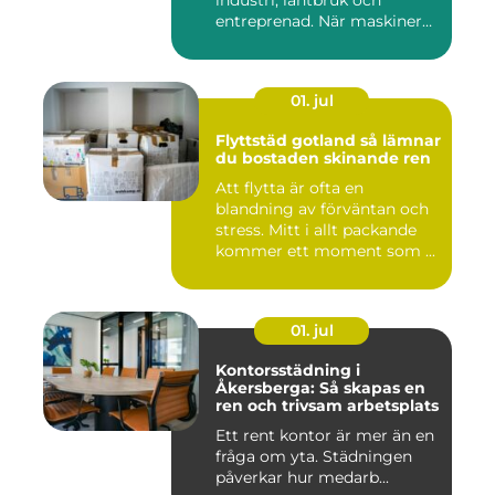
industri, lantbruk och
entreprenad. När maskiner
går...
01. jul
Flyttstäd gotland så lämnar
du bostaden skinande ren
Att flytta är ofta en
blandning av förväntan och
stress. Mitt i allt packande
kommer ett moment som ...
01. jul
Kontorsstädning i
Åkersberga: Så skapas en
ren och trivsam arbetsplats
Ett rent kontor är mer än en
fråga om yta. Städningen
påverkar hur medarb...