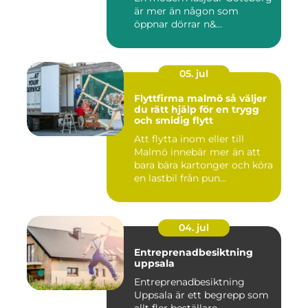
är mer än någon som
öppnar dörrar n&...
05. jul
Flyttfirma malmö så väljer
du rätt hjälp för en trygg
och smidig flytt
Att flytta inom eller till
Malmö innebär mer än att
bara bära kartonger och köra
en lastbil från pun...
04. jul
Entreprenadbesiktning
uppsala
Entreprenadbesiktning
Uppsala är ett begrepp som