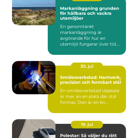
Markanläggning grunden
för hållbara och vackra
utemiljöer
En genomtänkt
markanläggning är
avgörande för hur en
utemiljö fungerar över tid.
Oavsett om det hand...
30. jul
Smidesverkstad: Hantverk,
precision och formbart stål
En smidesverkstad Uppsala
är mer än en plats där stål
formas. Den är en ko...
19. jul
Polestar: Så väljer du rätt