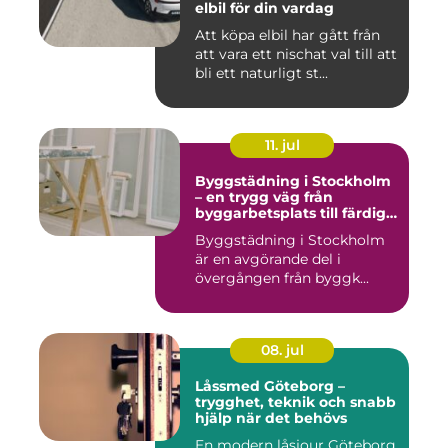
elbil för din vardag
Att köpa elbil har gått från
att vara ett nischat val till att
bli ett naturligt st...
11. jul
Byggstädning i Stockholm
– en trygg väg från
byggarbetsplats till färdig
miljö
Byggstädning i Stockholm
är en avgörande del i
övergången från byggk...
08. jul
Låssmed Göteborg –
trygghet, teknik och snabb
hjälp när det behövs
En modern låsjour Göteborg