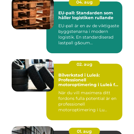
04. aug
EU-pall: Standarden som
håller logistiken rullande
EU-pall är en av de viktigaste
byggstenarna i modern
logistik. En standardiserad
lastpall g&oum...
02. aug
Bilverkstad i Luleå:
Professionell
motoroptimering i Luleå för
maximal prestanda
När du vill maximera ditt
fordons fulla potential är en
professionell
motoroptimering i Lu...
01. aug