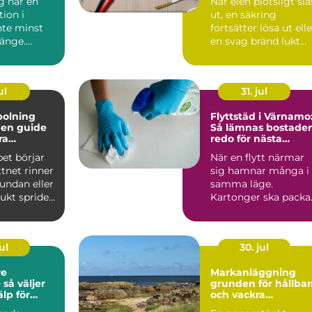
g har en
När elen plötsligt slå
tion i
ut, en säkring
nte minst
fortsätter lösa ut elle
länge.
en svag bränd lukt
jer ved
sprider sig från ...
...
ul
31. jul
polning
Flyttstäd i Värnamo
e
Så lämnas bostade
ra
redo för nästa
ystem
boende
et börjar
När en flytt närmar
ttnet rinner
sig hamnar många i
undan eller
samma läge.
ukt sprider
Kartonger ska packa
vä...
adress...
ul
30. jul
re
Markanläggning
er
grunden för hållbar
älp för
och vackra
tten och
utemiljöer