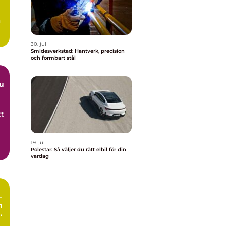
n
30. jul
Smidesverkstad: Hantverk, precision
och formbart stål
du
tt
19. jul
Polestar: Så väljer du rätt elbil för din
vardag
–
h