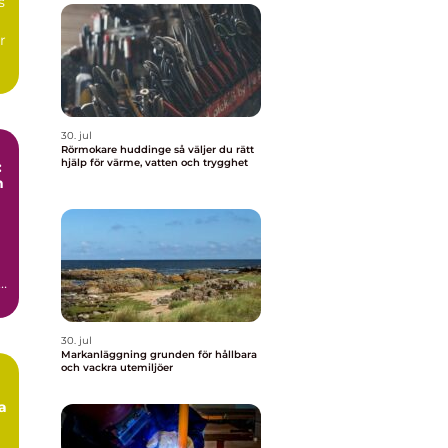
s
r
30. jul
Rörmokare huddinge så väljer du rätt
hjälp för värme, vatten och trygghet
:
n
s,
30. jul
Markanläggning grunden för hållbara
och vackra utemiljöer
a