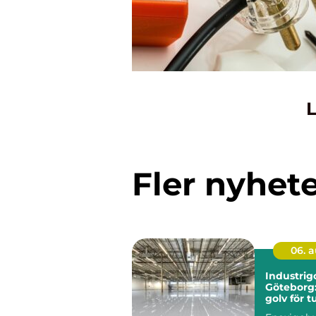
L
Fler nyhet
06. 
Industrigo
Göteborg:
golv för t