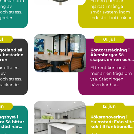
 innebär ofta
En Fettpump är
ing av
hjärtat i många
och stress.
smörjsystem inom
gheter
industri, lantbruk oc
en
entreprenad. När
..
maskiner går...
ul
01. jul
gotland så
Kontorsstädning i
u bostaden
Åkersberga: Så
 ren
skapas en ren och
trivsam arbetsplats
är ofta en
Ett rent kontor är
 av
mer än en fråga om
och stress.
yta. Städningen
t packande
påverkar hur
tt moment
medarb...
un
12. jun
gsbyrå i
Köksrenovering i
n: Så hittar
Halmstad: Från slite
 stöd när
kök till funktionell
r
mittpunkt