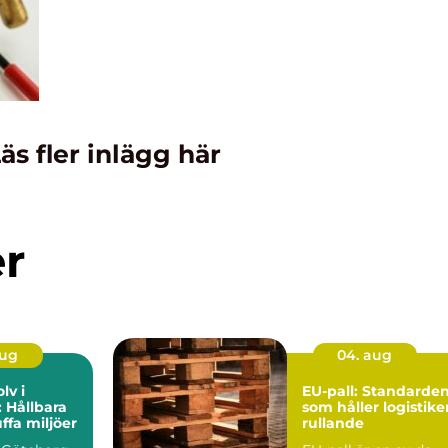
äs fler inlägg här
er
aug
04. aug
lv i
EU-pall: Standarde
 Hållbara
som håller logistike
uffa miljöer
rullande