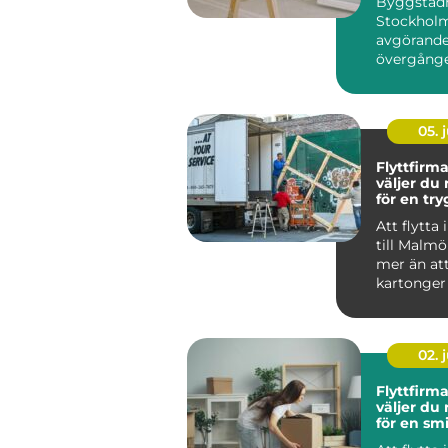
Byggstädn
färdig mil
Stockholm
avgörande 
övergånge
byggk...
05. j
Flyttfirma
väljer du 
för en tr
smidig fly
Att flytta
till Malmö
mer än att
kartonger
lastbil från
02. j
Flyttfirma
väljer du 
för en smi