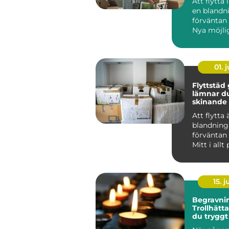
Att flytta
en blandn
förväntan 
Nya möjli
väntar, m
samtidigt .
01. j
Flyttstäd 
lämnar d
skinande
Att flytta 
blandning
förväntan 
Mitt i all
kommer e
som ...
15. j
Begravnin
Trollhätta
du tryggt
någon dö