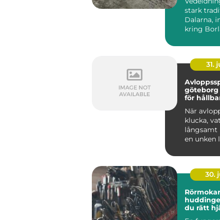
Vedeldnin
stark tradi
Dalarna, i
kring Bor
Många väl
både för kä
31. j
Avloppss
göteborg en guid
för hållba
avloppss
När avlopp
klucka, va
långsamt 
en unken l
sig i huset 
30. j
Rörmoka
huddinge så välj
du rätt hj
värme, va