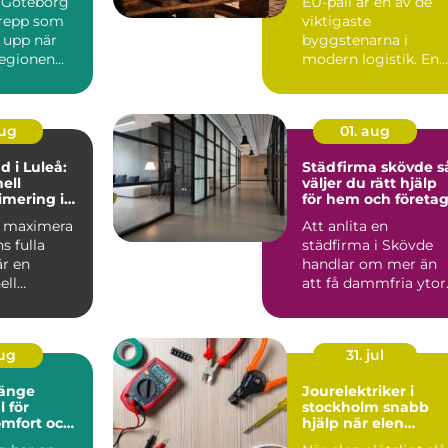
 Göteborg
EU-pall är en av de
grepp som
viktigaste
 upp när
byggstenarna i
regionen
modern logistik. En
standardiserad
lastpall g&oum...
aug
01. aug
d i Luleå:
Städfirma skövde så
ell
väljer du rätt hjälp
mering i
för hem och företa
 maximal
ll maximera
Att anlita en
a
s fulla
städfirma i Skövde
är en
handlar om mer än
ell
att få dammfria ytor
mering i
För många betyder
det mer t...
aug
31. jul
länge
Jourelektriker i
l för
stockholm snabb
omfort och
hjälp när elen
krånglar