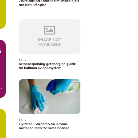
Jourelektriker i stockholm snabb hjälp
när elen krånglar
31. jul
g
Avloppsspolning göteborg en guide
för hållbara avloppssystem
.
31. jul
Flyttstäd i Värnamo: Så lämnas
bostaden redo för nästa boende