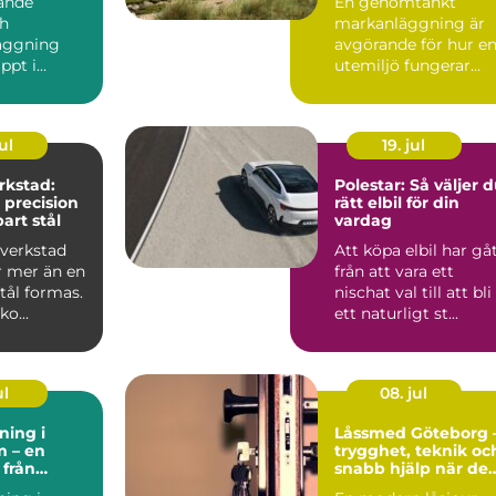
ande
En genomtänkt
ch
markanläggning är
äggning
avgörande för hur e
ppt i
utemiljö fungerar
Allt bara
över tid. Oavsett om
 kranen ger
det hand...
ul
19. jul
rkstad:
Polestar: Så väljer 
 precision
rätt elbil för din
art stål
vardag
verkstad
Att köpa elbil har gå
r mer än en
från att vara ett
stål formas.
nischat val till att bli
o...
ett naturligt st...
ul
08. jul
ning i
Låssmed Göteborg 
m – en
trygghet, teknik oc
 från
snabb hjälp när det
plats till
behövs