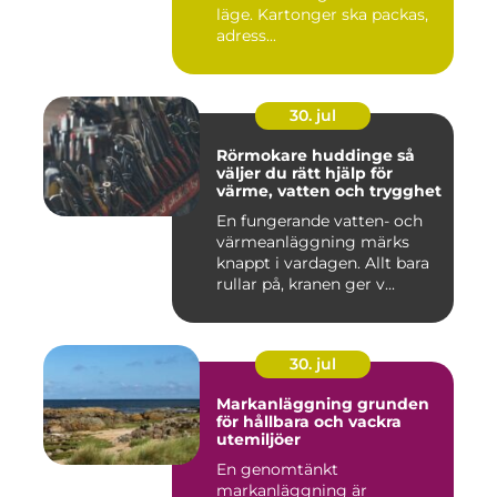
läge. Kartonger ska packas,
adress...
30. jul
Rörmokare huddinge så
väljer du rätt hjälp för
värme, vatten och trygghet
En fungerande vatten- och
värmeanläggning märks
knappt i vardagen. Allt bara
rullar på, kranen ger v...
30. jul
Markanläggning grunden
för hållbara och vackra
utemiljöer
En genomtänkt
markanläggning är