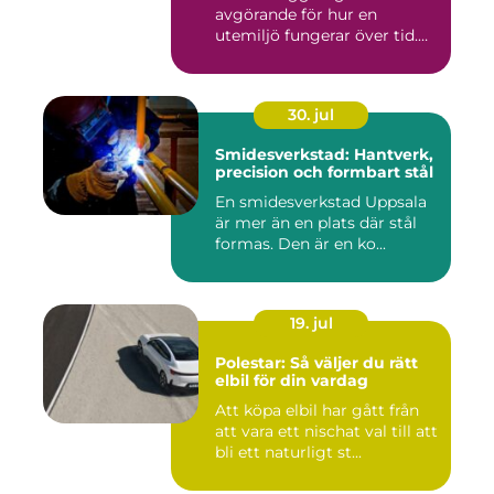
avgörande för hur en
utemiljö fungerar över tid.
Oavsett om det hand...
30. jul
Smidesverkstad: Hantverk,
precision och formbart stål
En smidesverkstad Uppsala
är mer än en plats där stål
formas. Den är en ko...
19. jul
Polestar: Så väljer du rätt
elbil för din vardag
Att köpa elbil har gått från
att vara ett nischat val till att
bli ett naturligt st...