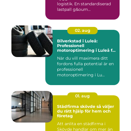
logistik. En standardiserad
lastpall g&oum...
02. aug
Bilverkstad i Luleå:
Professionell
motoroptimering i Luleå för
maximal prestanda
När du vill maximera ditt
fordons fulla potential är en
professionell
motoroptimering i Lu...
01. aug
Städfirma skövde så väljer
du rätt hjälp för hem och
företag
Att anlita en städfirma i
Skövde handlar om mer än