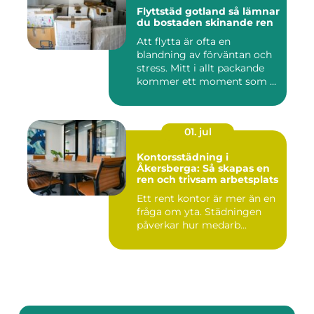
Flyttstäd gotland så lämnar
du bostaden skinande ren
Att flytta är ofta en
blandning av förväntan och
stress. Mitt i allt packande
kommer ett moment som ...
01. jul
Kontorsstädning i
Åkersberga: Så skapas en
ren och trivsam arbetsplats
Ett rent kontor är mer än en
fråga om yta. Städningen
påverkar hur medarb...