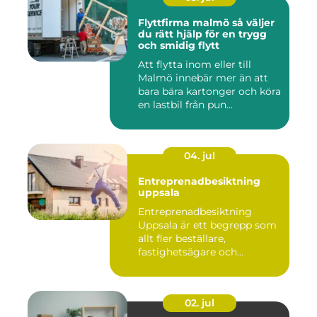
Flyttfirma malmö så väljer
du rätt hjälp för en trygg
och smidig flytt
Att flytta inom eller till
Malmö innebär mer än att
bara bära kartonger och köra
en lastbil från pun...
04. jul
Entreprenadbesiktning
uppsala
Entreprenadbesiktning
Uppsala är ett begrepp som
allt fler beställare,
fastighetsägare och
privatper...
02. jul