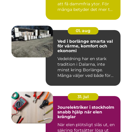
att få dammfria ytor. För
många betyder det mer t...
01. aug
Ved i borlänge smarta val
för värme, komfort och
ekonomi
Vedeldning har en stark
tradition i Dalarna, inte
minst kring Borlänge.
Många väljer ved både för
kä...
31. jul
Jourelektriker i stockholm
snabb hjälp när elen
krånglar
När elen plötsligt slås ut, en
säkring fortsätter lösa ut