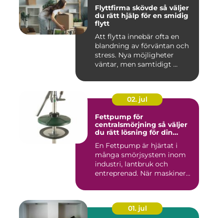
Flyttfirma skövde så väljer
du rätt hjälp för en smidig
flytt
Att flytta innebär ofta en
blandning av förväntan och
stress. Nya möjligheter
väntar, men samtidigt ...
02. jul
Fettpump för
centralsmörjning så väljer
du rätt lösning för din
utrustning
En Fettpump är hjärtat i
många smörjsystem inom
industri, lantbruk och
entreprenad. När maskiner
går...
01. jul