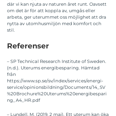
där vi kan njuta av naturen året runt. Oavsett
om det är för att koppla av, umgås eller
arbeta, ger uterummet oss möjlighet att dra
nytta av utomhusmiljön med komfort och
stil.
Referenser
– SP Technical Research Institute of Sweden.
(n.d.). Uterums energibesparing. Hämtad
från
https://www.sp.se/sv/index/services/energi-
service/opinionsbildning/Documents/14_SV
%20Brochure%20Uterums%20energibespari
ng_A4_HR.pdf
– Lundell, M. (2019, 2 maj). Ett uterum kan öka