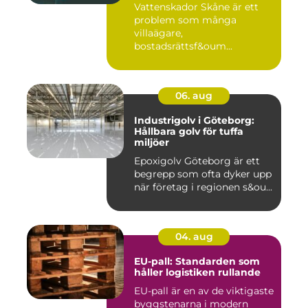
Vattenskador Skåne är ett
problem som många
villaägare,
bostadsrättsf&oum...
06. aug
Industrigolv i Göteborg:
Hållbara golv för tuffa
miljöer
Epoxigolv Göteborg är ett
begrepp som ofta dyker upp
när företag i regionen s&ou...
04. aug
EU-pall: Standarden som
håller logistiken rullande
EU-pall är en av de viktigaste
byggstenarna i modern