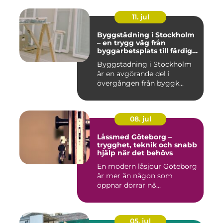
11. jul
Byggstädning i Stockholm
– en trygg väg från
byggarbetsplats till färdig
miljö
Byggstädning i Stockholm
är en avgörande del i
övergången från byggk...
08. jul
Låssmed Göteborg –
trygghet, teknik och snabb
hjälp när det behövs
En modern låsjour Göteborg
är mer än någon som
öppnar dörrar n&...
05. jul