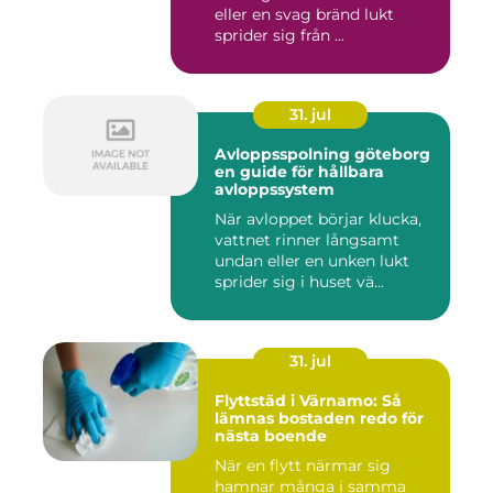
eller en svag bränd lukt
sprider sig från ...
31. jul
Avloppsspolning göteborg
en guide för hållbara
avloppssystem
När avloppet börjar klucka,
vattnet rinner långsamt
undan eller en unken lukt
sprider sig i huset vä...
31. jul
Flyttstäd i Värnamo: Så
lämnas bostaden redo för
nästa boende
När en flytt närmar sig
hamnar många i samma