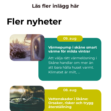
Läs fler inlägg här
Fler nyheter
09. aug
Värmepump i skåne smart
värme för milda vintrar
Att välja rätt värmelösning i
Skåne handlar om mer än
att bara hålla huset varmt.
Klimatet är milt, ...
08. aug
Vattenskador i Skåne:
Orsaker, risker och trygg
återställning