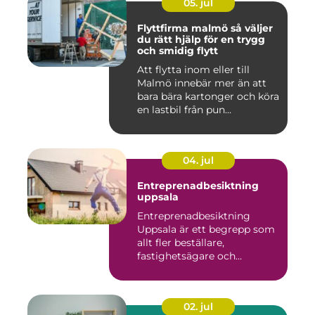
05. jul
Flyttfirma malmö så väljer
du rätt hjälp för en trygg
och smidig flytt
Att flytta inom eller till
Malmö innebär mer än att
bara bära kartonger och köra
en lastbil från pun...
04. jul
Entreprenadbesiktning
uppsala
Entreprenadbesiktning
Uppsala är ett begrepp som
allt fler beställare,
fastighetsägare och
privatper...
02. jul