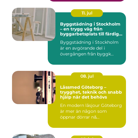
11. jul
Byggstädning i Stockholm
– en trygg väg från
byggarbetsplats till färdig
miljö
Byggstädning i Stockholm
är en avgörande del i
övergången från byggk...
08. jul
Låssmed Göteborg –
trygghet, teknik och snabb
hjälp när det behövs
En modern låsjour Göteborg
är mer än någon som
öppnar dörrar n&...