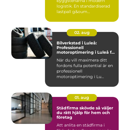
byggstenarna i modern
logistik. En standardiserad
lastpall g&oum...
02. aug
Bilverkstad i Luleå:
Professionell
motoroptimering i Luleå för
maximal prestanda
När du vill maximera ditt
fordons fulla potential är en
professionell
motoroptimering i Lu...
01. aug
Städfirma skövde så väljer
du rätt hjälp för hem och
företag
Att anlita en städfirma i