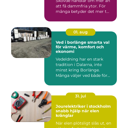
Skövde handlar om mer än
att få dammfria ytor. För
många betyder det mer t...
01. aug
Ved i borlänge smarta val
för värme, komfort och
ekonomi
Vedeldning har en stark
tradition i Dalarna, inte
minst kring Borlänge.
Många väljer ved både för
kä...
31. jul
Jourelektriker i stockholm
snabb hjälp när elen
krånglar
När elen plötsligt slås ut, en