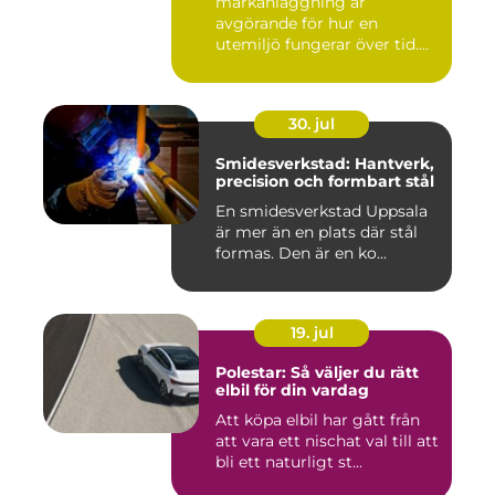
markanläggning är
avgörande för hur en
utemiljö fungerar över tid.
Oavsett om det hand...
30. jul
Smidesverkstad: Hantverk,
precision och formbart stål
En smidesverkstad Uppsala
är mer än en plats där stål
formas. Den är en ko...
19. jul
Polestar: Så väljer du rätt
elbil för din vardag
Att köpa elbil har gått från
att vara ett nischat val till att
bli ett naturligt st...