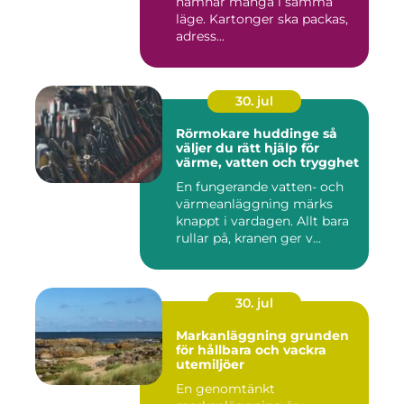
hamnar många i samma
läge. Kartonger ska packas,
adress...
30. jul
Rörmokare huddinge så
väljer du rätt hjälp för
värme, vatten och trygghet
En fungerande vatten- och
värmeanläggning märks
knappt i vardagen. Allt bara
rullar på, kranen ger v...
30. jul
Markanläggning grunden
för hållbara och vackra
utemiljöer
En genomtänkt