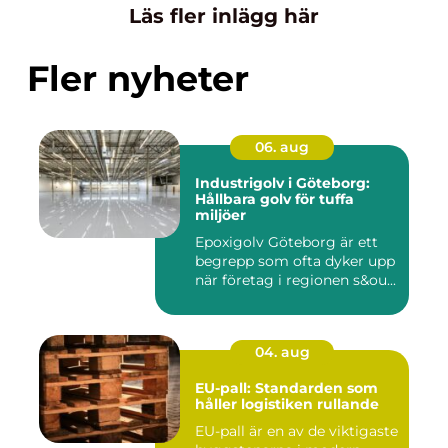
Läs fler inlägg här
Fler nyheter
06. aug
Industrigolv i Göteborg:
Hållbara golv för tuffa
miljöer
Epoxigolv Göteborg är ett
begrepp som ofta dyker upp
när företag i regionen s&ou...
04. aug
EU-pall: Standarden som
håller logistiken rullande
EU-pall är en av de viktigaste