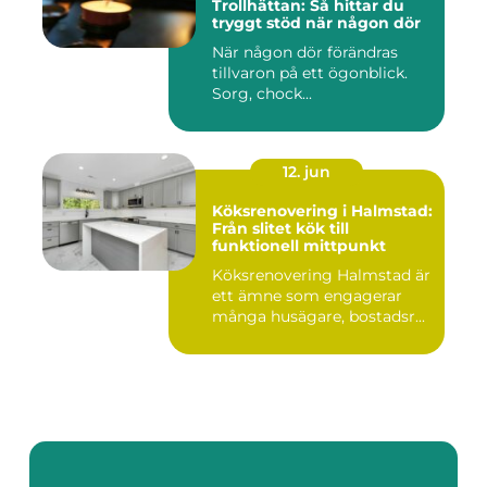
Trollhättan: Så hittar du
tryggt stöd när någon dör
När någon dör förändras
tillvaron på ett ögonblick.
Sorg, chock...
12. jun
Köksrenovering i Halmstad:
Från slitet kök till
funktionell mittpunkt
Köksrenovering Halmstad är
ett ämne som engagerar
många husägare, bostadsr...