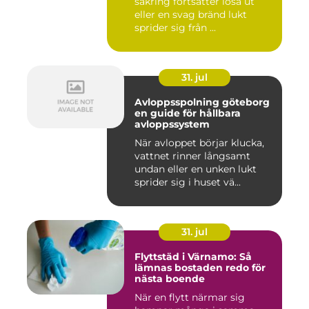
säkring fortsätter lösa ut
eller en svag bränd lukt
sprider sig från ...
31. jul
Avloppsspolning göteborg
en guide för hållbara
avloppssystem
När avloppet börjar klucka,
vattnet rinner långsamt
undan eller en unken lukt
sprider sig i huset vä...
31. jul
Flyttstäd i Värnamo: Så
lämnas bostaden redo för
nästa boende
När en flytt närmar sig