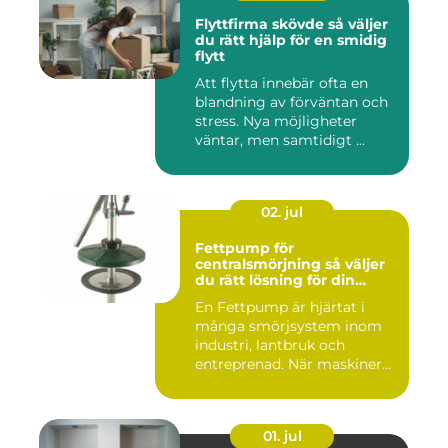
Flyttfirma skövde så väljer
du rätt hjälp för en smidig
flytt
Att flytta innebär ofta en
blandning av förväntan och
stress. Nya möjligheter
väntar, men samtidigt ...
02. jul
Fettpump för
centralsmörjning så väljer
du rätt lösning för din
utrustning
En Fettpump är hjärtat i
många smörjsystem inom
industri, lantbruk och
entreprenad. När maskiner
går...
01. jul