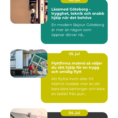
Låssmed Göteborg –
trygghet, teknik och snabb
hjälp när det behövs
En modern låsjour Göteborg
är mer än någon som
öppnar dörrar n&...
05. jul
Flyttfirma malmö så väljer
du rätt hjälp för en trygg
och smidig flytt
Att flytta inom eller till
Malmö innebär mer än att
bara bära kartonger och köra
en lastbil från pun...
04. jul