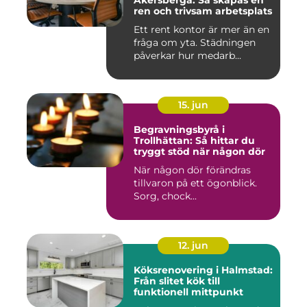
Åkersberga: Så skapas en
ren och trivsam arbetsplats
Ett rent kontor är mer än en
fråga om yta. Städningen
påverkar hur medarb...
15. jun
Begravningsbyrå i
Trollhättan: Så hittar du
tryggt stöd när någon dör
När någon dör förändras
tillvaron på ett ögonblick.
Sorg, chock...
12. jun
Köksrenovering i Halmstad:
Från slitet kök till
funktionell mittpunkt