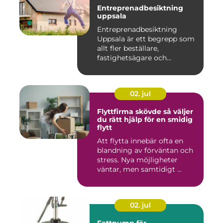
Entreprenadbesiktning
uppsala
Entreprenadbesiktning
Uppsala är ett begrepp som
allt fler beställare,
fastighetsägare och
privatper...
02. jul
Flyttfirma skövde så väljer
du rätt hjälp för en smidig
flytt
Att flytta innebär ofta en
blandning av förväntan och
stress. Nya möjligheter
väntar, men samtidigt ...
02. jul