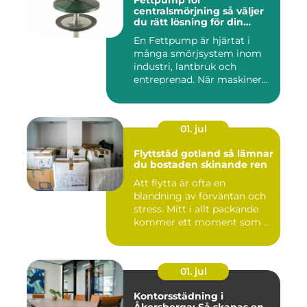
Fettpump för
centralsmörjning så väljer
du rätt lösning för din
utrustning
En Fettpump är hjärtat i
många smörjsystem inom
industri, lantbruk och
entreprenad. När maskiner
går...
01. jul
Flyttstäd gotland så lämnar
du bostaden skinande ren
Att flytta är ofta en
blandning av förväntan och
stress. Mitt i allt packande
kommer ett moment som ...
01. jul
Kontorsstädning i