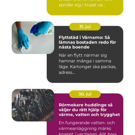
sprider sig i huset vä...
31. jul
Flyttstäd i Värnamo: Så
lämnas bostaden redo för
nästa boende
När en flytt närmar sig
hamnar många i samma
läge. Kartonger ska packas,
adress...
30. jul
Rörmokare huddinge så
väljer du rätt hjälp för
värme, vatten och trygghet
En fungerande vatten- och
värmeanläggning märks
knappt i vardagen. Allt bara