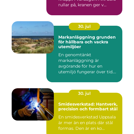
rullar på, kranen ger v...
30. jul
Markanläggning grunden
för hållbara och vackra
utemiljöer
En genomtänkt
markanläggning är
avgörande för hur en
utemiljö fungerar över tid.
Oavsett om det hand...
30. jul
Smidesverkstad: Hantverk,
precision och formbart stål
En smidesverkstad Uppsala
är mer än en plats där stål
formas. Den är en ko...