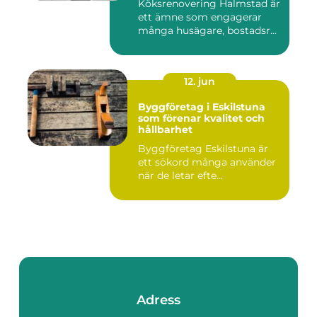
Köksrenovering Halmstad är
ett ämne som engagerar
många husägare, bostadsr...
12. jun
Byggföretag i Eskilstuna
som förenar kvalitet och
hållbarhet
Byggföretag Eskilstuna är
ett sökord många använder
när de letar efte...
Adress