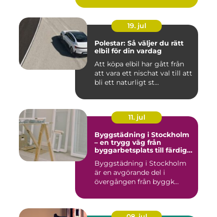
19. jul
Polestar: Så väljer du rätt
elbil för din vardag
Att köpa elbil har gått från
att vara ett nischat val till att
bli ett naturligt st...
11. jul
Byggstädning i Stockholm
– en trygg väg från
byggarbetsplats till färdig
miljö
Byggstädning i Stockholm
är en avgörande del i
övergången från byggk...
08. jul