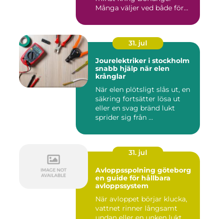
Många väljer ved både för
kä...
31. jul
Jourelektriker i stockholm
snabb hjälp när elen
krånglar
När elen plötsligt slås ut, en
säkring fortsätter lösa ut
eller en svag bränd lukt
sprider sig från ...
31. jul
Avloppsspolning göteborg
en guide för hållbara
avloppssystem
När avloppet börjar klucka,
vattnet rinner långsamt
undan eller en unken lukt