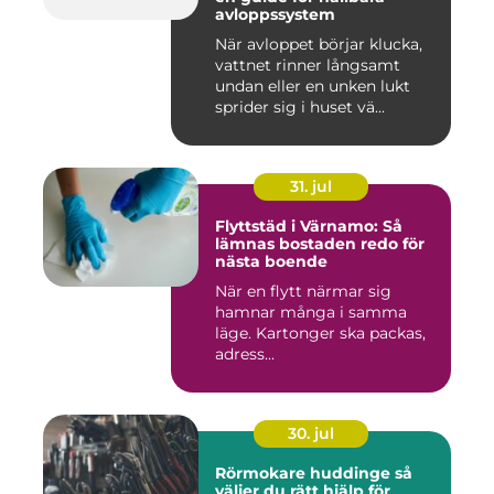
avloppssystem
När avloppet börjar klucka,
vattnet rinner långsamt
undan eller en unken lukt
sprider sig i huset vä...
31. jul
Flyttstäd i Värnamo: Så
lämnas bostaden redo för
nästa boende
När en flytt närmar sig
hamnar många i samma
läge. Kartonger ska packas,
adress...
30. jul
Rörmokare huddinge så
väljer du rätt hjälp för