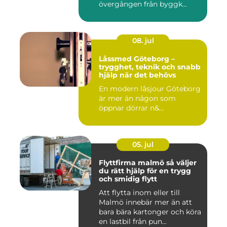
övergången från byggk...
08. jul
Låssmed Göteborg –
trygghet, teknik och snabb
hjälp när det behövs
En modern låsjour Göteborg
är mer än någon som
öppnar dörrar n&...
05. jul
Flyttfirma malmö så väljer
du rätt hjälp för en trygg
och smidig flytt
Att flytta inom eller till
Malmö innebär mer än att
bara bära kartonger och köra
en lastbil från pun...