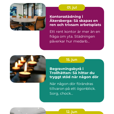
01. jul
Kontorsstädning i
Åkersberga: Så skapas en
ren och trivsam arbetsplats
Ett rent kontor är mer än en
fråga om yta. Städningen
påverkar hur medarb...
15. jun
Begravningsbyrå i
Trollhättan: Så hittar du
tryggt stöd när någon dör
När någon dör förändras
tillvaron på ett ögonblick.
Sorg, chock...
12. jun