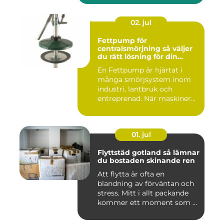
02. jul
Fettpump för
centralsmörjning så väljer
du rätt lösning för din
utrustning
En Fettpump är hjärtat i
många smörjsystem inom
industri, lantbruk och
entreprenad. När maskiner
går...
01. jul
Flyttstäd gotland så lämnar
du bostaden skinande ren
Att flytta är ofta en
blandning av förväntan och
stress. Mitt i allt packande
kommer ett moment som ...