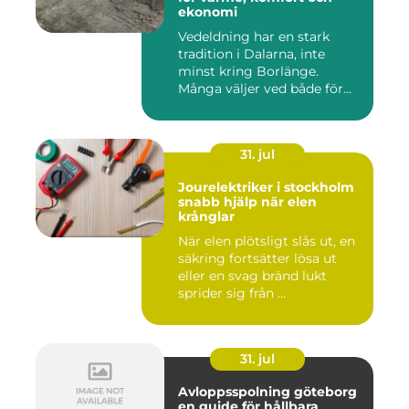
ekonomi
Vedeldning har en stark
tradition i Dalarna, inte
minst kring Borlänge.
Många väljer ved både för
kä...
31. jul
Jourelektriker i stockholm
snabb hjälp när elen
krånglar
När elen plötsligt slås ut, en
säkring fortsätter lösa ut
eller en svag bränd lukt
sprider sig från ...
31. jul
Avloppsspolning göteborg
en guide för hållbara