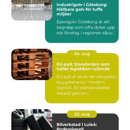
Industrigolv i Göteborg:
Hållbara golv för tuffa
miljöer
Epoxigolv Göteborg är ett
begrepp som ofta dyker upp
när företag i regionen s&ou...
04. aug
EU-pall: Standarden som
håller logistiken rullande
EU-pall är en av de viktigaste
byggstenarna i modern
logistik. En standardiserad
lastpall g&oum...
02. aug
Bilverkstad i Luleå:
Professionell