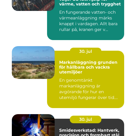
värme, vatten och trygghet
En fungerande vatten- och
värmeanläggning märks
knappt i vardagen. Allt bara
rullar på, kranen ger v...
30. jul
Markanläggning grunden
för hållbara och vackra
utemiljöer
En genomtänkt
markanläggning är
avgörande för hur en
utemiljö fungerar över tid.
Oavsett om det hand...
30. jul
Smidesverkstad: Hantverk,
precision och formbart stål