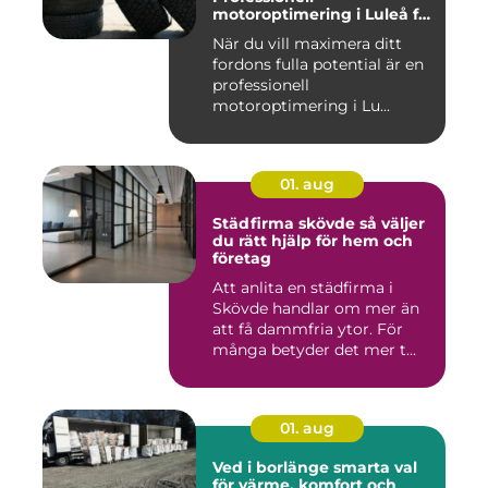
motoroptimering i Luleå för
maximal prestanda
När du vill maximera ditt
fordons fulla potential är en
professionell
motoroptimering i Lu...
01. aug
Städfirma skövde så väljer
du rätt hjälp för hem och
företag
Att anlita en städfirma i
Skövde handlar om mer än
att få dammfria ytor. För
många betyder det mer t...
01. aug
Ved i borlänge smarta val
för värme, komfort och