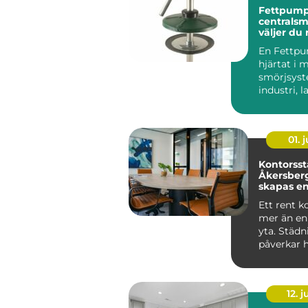
Fettpump
centralsmö
väljer du 
för din u
En Fettpu
hjärtat i
smörjsys
industri, 
entrepren
maskiner g
01. j
Kontorsst
Åkersberg
skapas en
trivsam a
Ett rent k
mer än en
yta. Städ
påverkar 
medarb...
12. j