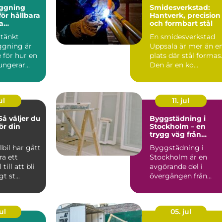
ggning
Smidesverkstad:
ör hållbara
Hantverk, precision
a
och formbart stål
r
tänkt
En smidesverkstad
gning är
Uppsala är mer än e
 för hur en
plats där stål formas
fungerar
Den är en ko...
Oavsett om
ul
11. jul
Så väljer du
Byggstädning i
för din
Stockholm – en
trygg väg från
byggarbetsplats till
lbil har gått
Byggstädning i
färdig miljö
ra ett
Stockholm är en
till att bli
avgörande del i
t st...
övergången från
byggk...
ul
05. jul