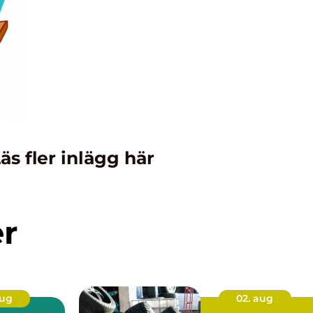
äs fler inlägg här
er
aug
02. aug