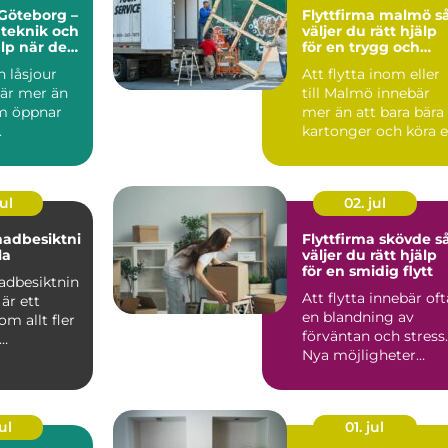
Göteborg –
Flyttfirma malmö så
 teknik och
väljer du rätt hjälp
lp när det
för en trygg och
smidig flytt
 låsjour
Att flytta inom eller
är mer än
till Malmö innebär
m öppnar
mer än att bara bära
.
kartonger och köra 
lastbil från pun...
ul
02. jul
nadbesiktni
Flyttfirma skövde så
la
väljer du rätt hjälp
för en smidig flytt
adbesiktnin
Att flytta innebär oft
är ett
en blandning av
m allt fler
förväntan och stress.
Nya möjligheter
sägare och
väntar, men
.
samtidigt ...
ul
01. jul