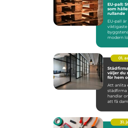
EU-pall: 
som hålle
rullande
EU-pall är
viktigaste
byggstena
modern lo
standardi
lastpall g
01. 
Städfirma 
väljer du 
för hem o
Att anlita
städfirma
handlar o
att få dam
För många
det mer t..
31. j