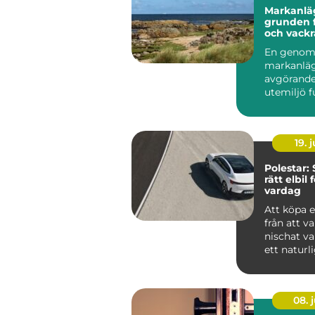
Markanlä
grunden f
och vackr
utemiljöe
En genom
markanläg
avgörande
utemiljö 
över tid. 
det hand...
19. j
Polestar: 
rätt elbil 
vardag
Att köpa e
från att va
nischat val 
ett naturlig
08. j