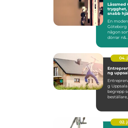
Låssmed 
trygghet,
snabb hjä
behövs
En modern
Göteborg 
någon so
dörrar n&..
04. j
Entrepre
ng uppsa
Entrepren
g Uppsala 
begrepp so
beställare,
fastighet
privatper..
02. j