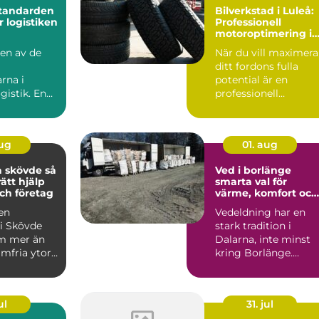
Standarden
Bilverkstad i Luleå:
r logistiken
Professionell
motoroptimering i
Luleå för maximal
 en av de
När du vill maximera
prestanda
ditt fordons fulla
rna i
potential är en
gistik. En
professionell
serad
motoroptimering i
&oum...
Lu...
aug
01. aug
skövde så
Ved i borlänge
rätt hjälp
smarta val för
ch företag
värme, komfort och
ekonomi
 en
Vedeldning har en
 i Skövde
stark tradition i
m mer än
Dalarna, inte minst
mfria ytor.
kring Borlänge.
 betyder
Många väljer ved
.
både för kä...
ul
31. jul