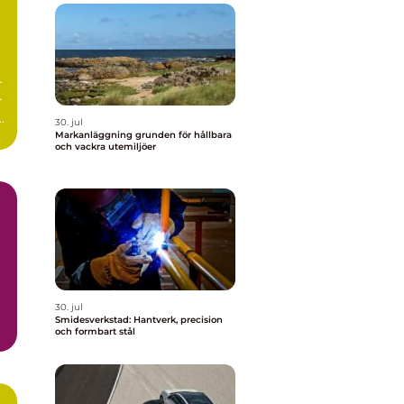
r
r
r
30. jul
Markanläggning grunden för hållbara
och vackra utemiljöer
30. jul
Smidesverkstad: Hantverk, precision
och formbart stål