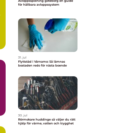
Avloppsspolning göteborg en guide
för hållbara avloppssystem
31. jul
Flyttstäd i Värnamo: Så lämnas
bostaden redo för nästa boende
30. jul
Rörmokare huddinge så väljer du rätt
hjälp för värme, vatten och trygghet