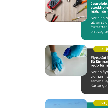
Jourelektr
stockholm sna
hjälp när
krånglar
När elen p
ut, en säk
fortsätter 
en svag br
sprider sig 
31. j
Flyttstäd
Så lämna
redo för 
boende
När en fly
sig hamna
samma lä
Kartonger
adress...
30. j