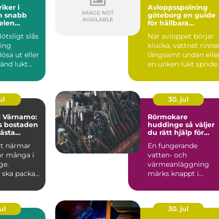
iker i
Avloppsspolning
bb
göteborg en guide
 elen
för hållbara
avloppssystem
lötsligt slås
När avloppet börjar
ring
klucka, vattnet rinne
lösa ut eller
långsamt undan elle
änd lukt
en unken lukt spride
från ...
sig i huset vä...
ul
30. jul
 i Värnamo:
Rörmokare
s bostaden
huddinge så väljer
nästa
du rätt hjälp för
värme, vatten och
tt närmar
En fungerande
trygghet
r många i
vatten- och
ge.
värmeanläggning
 ska packas,
märks knappt i
vardagen. Allt bara
rullar på, kranen ger
v...
ul
30. jul