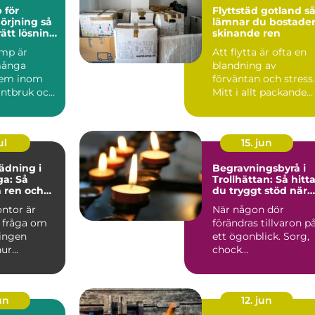
 för
Flyttstäd gotland så
rjning så
lämnar du bostade
rätt lösning
skinande ren
trustning
mp är
Att flytta är ofta en
 många
blandning av
tem inom
förväntan och stress.
lantbruk och
Mitt i allt packande
ad. När
kommer ett momen
år...
som ...
ul
15. jun
ädning i
Begravningsbyrå i
a: Så
Trollhättan: Så hitt
 ren och
du tryggt stöd när
rbetsplats
någon dör
ontor är
När någon dör
 fråga om
förändras tillvaron p
ningen
ett ögonblick. Sorg,
hur
chock...
un
12. jun