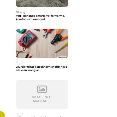
01. aug
Ved i borlänge smarta val för värme,
komfort och ekonomi
31. jul
Jourelektriker i stockholm snabb hjälp
när elen krånglar
31. jul