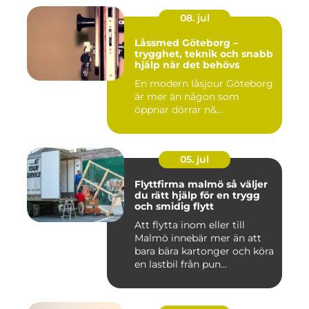
08. jul
Låssmed Göteborg –
trygghet, teknik och snabb
hjälp när det behövs
En modern låsjour Göteborg
är mer än någon som
öppnar dörrar n&...
05. jul
Flyttfirma malmö så väljer
du rätt hjälp för en trygg
och smidig flytt
Att flytta inom eller till
Malmö innebär mer än att
bara bära kartonger och köra
en lastbil från pun...