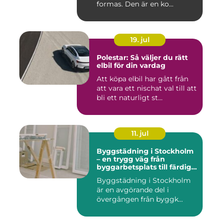
formas. Den är en ko...
19. jul
Polestar: Så väljer du rätt
elbil för din vardag
Att köpa elbil har gått från
att vara ett nischat val till att
bli ett naturligt st...
11. jul
Byggstädning i Stockholm
– en trygg väg från
byggarbetsplats till färdig
miljö
Byggstädning i Stockholm
är en avgörande del i
övergången från byggk...