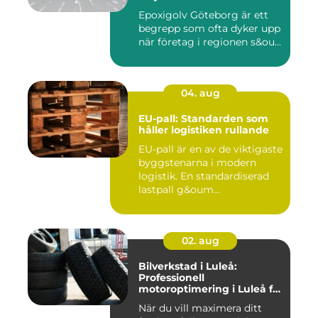
Epoxigolv Göteborg är ett
begrepp som ofta dyker upp
när företag i regionen s&ou...
04. aug
EU-pall: Standarden som
håller logistiken rullande
EU-pall är en av de viktigaste
byggstenarna i modern
logistik. En standardiserad
lastpall g&oum...
02. aug
Bilverkstad i Luleå:
Professionell
motoroptimering i Luleå för
maximal prestanda
När du vill maximera ditt