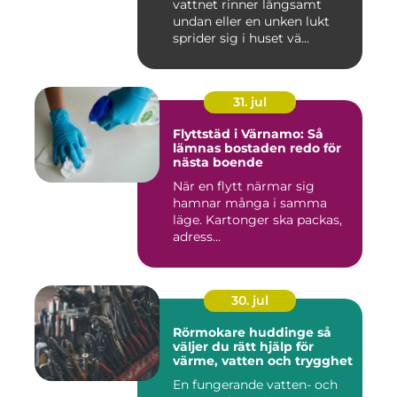
vattnet rinner långsamt
undan eller en unken lukt
sprider sig i huset vä...
31. jul
Flyttstäd i Värnamo: Så
lämnas bostaden redo för
nästa boende
När en flytt närmar sig
hamnar många i samma
läge. Kartonger ska packas,
adress...
30. jul
Rörmokare huddinge så
väljer du rätt hjälp för
värme, vatten och trygghet
En fungerande vatten- och