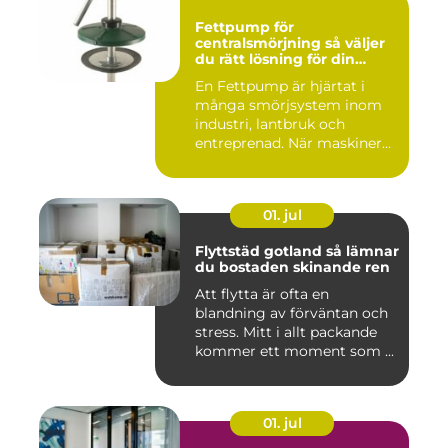
Fettpump för
centralsmörjning så väljer
du rätt lösning för din
utrustning
En Fettpump är hjärtat i
många smörjsystem inom
industri, lantbruk och
entreprenad. När maskiner
går...
01. jul
Flyttstäd gotland så lämnar
du bostaden skinande ren
Att flytta är ofta en
blandning av förväntan och
stress. Mitt i allt packande
kommer ett moment som ...
01. jul