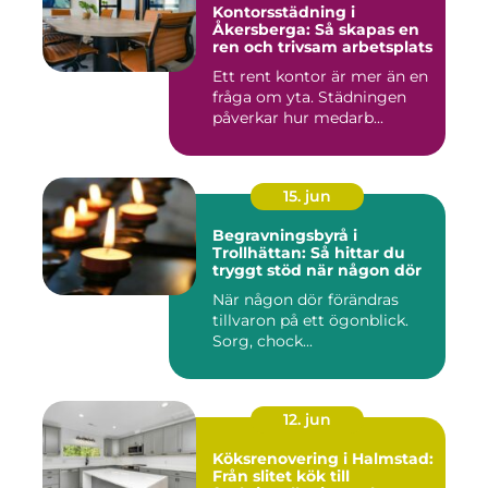
Kontorsstädning i
Åkersberga: Så skapas en
ren och trivsam arbetsplats
Ett rent kontor är mer än en
fråga om yta. Städningen
påverkar hur medarb...
15. jun
Begravningsbyrå i
Trollhättan: Så hittar du
tryggt stöd när någon dör
När någon dör förändras
tillvaron på ett ögonblick.
Sorg, chock...
12. jun
Köksrenovering i Halmstad:
Från slitet kök till