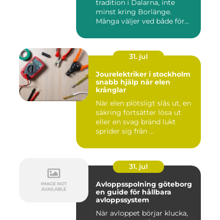
tradition i Dalarna, inte
minst kring Borlänge.
Många väljer ved både för
kä...
31. jul
Jourelektriker i stockholm
snabb hjälp när elen
krånglar
När elen plötsligt slås ut, en
säkring fortsätter lösa ut
eller en svag bränd lukt
sprider sig från ...
31. jul
Avloppsspolning göteborg
en guide för hållbara
avloppssystem
När avloppet börjar klucka,