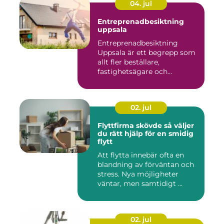
04. jul
Entreprenadbesiktning
uppsala
Entreprenadbesiktning
Uppsala är ett begrepp som
allt fler beställare,
fastighetsägare och
privatper...
02. jul
Flyttfirma skövde så väljer
du rätt hjälp för en smidig
flytt
Att flytta innebär ofta en
blandning av förväntan och
stress. Nya möjligheter
väntar, men samtidigt ...
02. jul