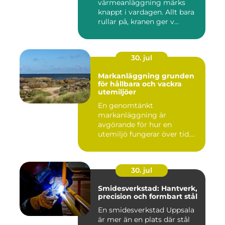
värmeanläggning märks
knappt i vardagen. Allt bara
rullar på, kranen ger v...
30. jul
Markanläggning grunden
för hållbara och vackra
utemiljöer
En genomtänkt
markanläggning är
avgörande för hur en
utemiljö fungerar över tid.
Oavsett om det hand...
30. jul
Smidesverkstad: Hantverk,
precision och formbart stål
En smidesverkstad Uppsala
är mer än en plats där stål