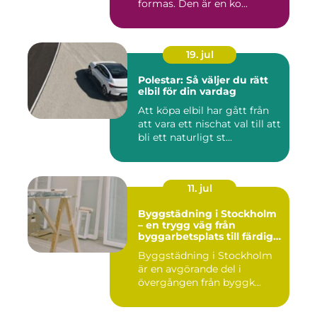
formas. Den är en ko...
19. jul
Polestar: Så väljer du rätt
elbil för din vardag
Att köpa elbil har gått från
att vara ett nischat val till att
bli ett naturligt st...
11. jul
Byggstädning i Stockholm
– en trygg väg från
byggarbetsplats till färdig
miljö
Byggstädning i Stockholm
är en avgörande del i
övergången från byggk...