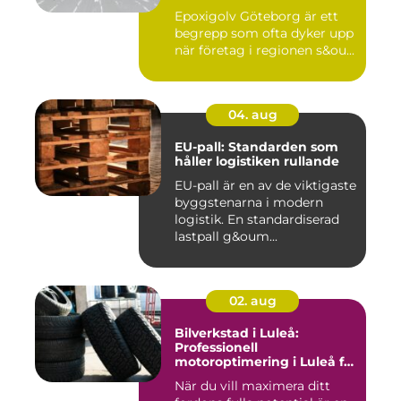
Epoxigolv Göteborg är ett
begrepp som ofta dyker upp
när företag i regionen s&ou...
04. aug
EU-pall: Standarden som
håller logistiken rullande
EU-pall är en av de viktigaste
byggstenarna i modern
logistik. En standardiserad
lastpall g&oum...
02. aug
Bilverkstad i Luleå:
Professionell
motoroptimering i Luleå för
maximal prestanda
När du vill maximera ditt