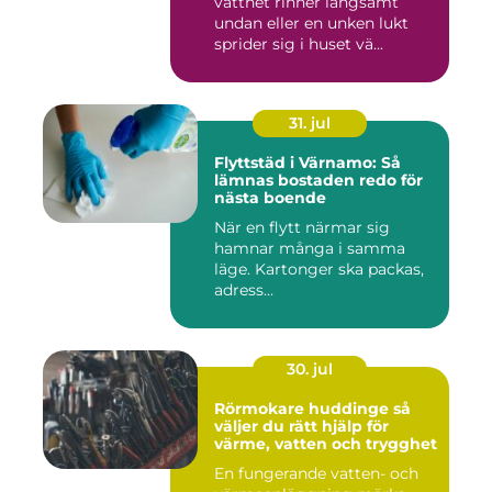
vattnet rinner långsamt
undan eller en unken lukt
sprider sig i huset vä...
31. jul
Flyttstäd i Värnamo: Så
lämnas bostaden redo för
nästa boende
När en flytt närmar sig
hamnar många i samma
läge. Kartonger ska packas,
adress...
30. jul
Rörmokare huddinge så
väljer du rätt hjälp för
värme, vatten och trygghet
En fungerande vatten- och