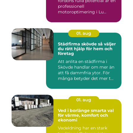
fordons fulla potential är en
professionell
motoroptimering i Lu...
01. aug
Städfirma skövde så väljer
du rätt hjälp för hem och
företag
Att anlita en städfirma i
Skövde handlar om mer än
att få dammfria ytor. För
många betyder det mer t...
01. aug
Ved i borlänge smarta val
för värme, komfort och
ekonomi
Vedeldning har en stark