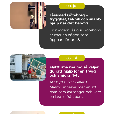
08. jul
Låssmed Göteborg –
trygghet, teknik och snabb
hjälp när det behövs
En modern låsjour Göteborg
är mer än någon som
öppnar dörrar n&...
05. jul
Flyttfirma malmö så väljer
du rätt hjälp för en trygg
och smidig flytt
Att flytta inom eller till
Malmö innebär mer än att
bara bära kartonger och köra
en lastbil från pun...