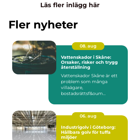
Läs fler inlägg här
Fler nyheter
08. aug
Vattenskador i Skåne:
Orsaker, risker och trygg
återställning
Vattenskador Skåne är ett
problem som många
villaägare,
bostadsrättsf&oum...
06. aug
Industrigolv i Göteborg:
Hållbara golv för tuffa
miljöer