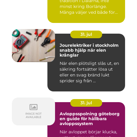
tradition i Dalarna, inte
minst kring Borlänge.
Många väljer ved både för
kä...
31. jul
Jourelektriker i stockholm
snabb hjälp när elen
krånglar
När elen plötsligt slås ut, en
säkring fortsätter lösa ut
eller en svag bränd lukt
sprider sig från ...
31. jul
Avloppsspolning göteborg
en guide för hållbara
avloppssystem
När avloppet börjar klucka,