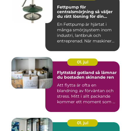
Fettpump för
centralsmörjning så väljer
du rätt lösning för din
utrustning
En Fettpump är hjärtat i
många smörjsystem inom
industri, lantbruk och
entreprenad. När maskiner
går...
01. jul
Flyttstäd gotland så lämnar
du bostaden skinande ren
Att flytta är ofta en
blandning av förväntan och
stress. Mitt i allt packande
kommer ett moment som ...
01. jul