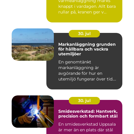
värmeanläggning märks
knappt i vardagen. Allt bara
rullar på, kranen ger v...
30. jul
Markanläggning grunden
för hållbara och vackra
utemiljöer
En genomtänkt
markanläggning är
avgörande för hur en
utemiljö fungerar över tid.
Oavsett om det hand...
30. jul
Smidesverkstad: Hantverk,
precision och formbart stål
En smidesverkstad Uppsala
är mer än en plats där stål