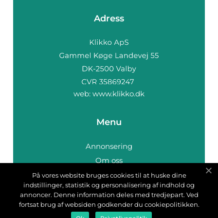
Adress
web:
www.klikko.dk
Menu
Annonsering
Om oss
Cookies
På vores website bruges cookies til at huske dine
indstillinger, statistik og personalisering af indhold og
Kontakta oss
annoncer. Denne information deles med tredjepart. Ved
Sitemap
fortsat brug af websiden godkender du cookiepolitikken.