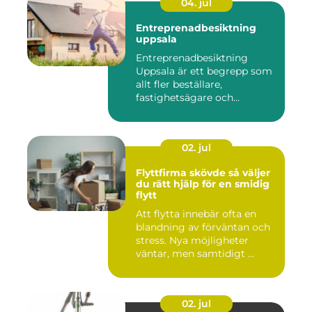
04. jul
Entreprenadbesiktning
uppsala
Entreprenadbesiktning
Uppsala är ett begrepp som
allt fler beställare,
fastighetsägare och
privatper...
02. jul
Flyttfirma skövde så väljer
du rätt hjälp för en smidig
flytt
Att flytta innebär ofta en
blandning av förväntan och
stress. Nya möjligheter
väntar, men samtidigt ...
02. jul