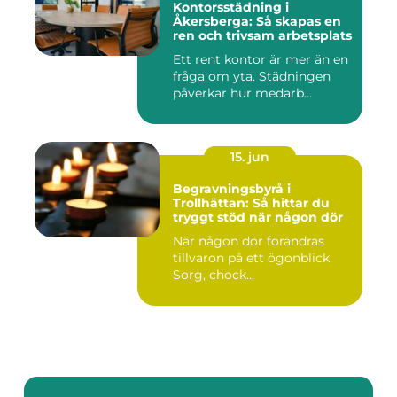
Kontorsstädning i
Åkersberga: Så skapas en
ren och trivsam arbetsplats
Ett rent kontor är mer än en
fråga om yta. Städningen
påverkar hur medarb...
15. jun
Begravningsbyrå i
Trollhättan: Så hittar du
tryggt stöd när någon dör
När någon dör förändras
tillvaron på ett ögonblick.
Sorg, chock...