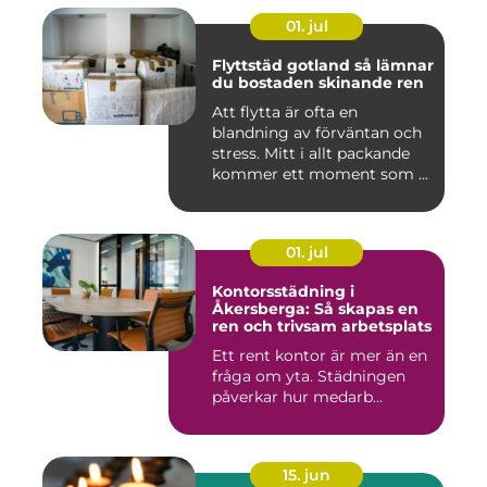
01. jul
Flyttstäd gotland så lämnar
du bostaden skinande ren
Att flytta är ofta en
blandning av förväntan och
stress. Mitt i allt packande
kommer ett moment som ...
01. jul
Kontorsstädning i
Åkersberga: Så skapas en
ren och trivsam arbetsplats
Ett rent kontor är mer än en
fråga om yta. Städningen
påverkar hur medarb...
15. jun