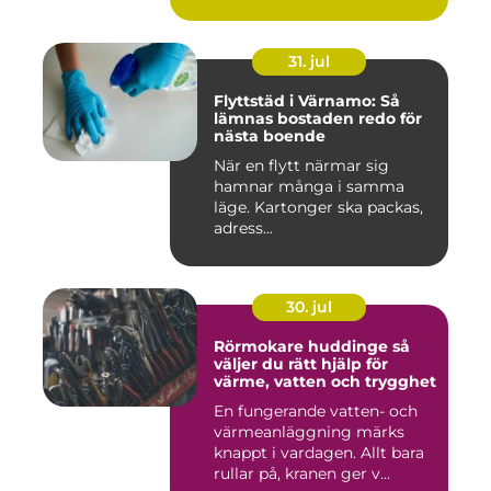
31. jul
Flyttstäd i Värnamo: Så
lämnas bostaden redo för
nästa boende
När en flytt närmar sig
hamnar många i samma
läge. Kartonger ska packas,
adress...
30. jul
Rörmokare huddinge så
väljer du rätt hjälp för
värme, vatten och trygghet
En fungerande vatten- och
värmeanläggning märks
knappt i vardagen. Allt bara
rullar på, kranen ger v...