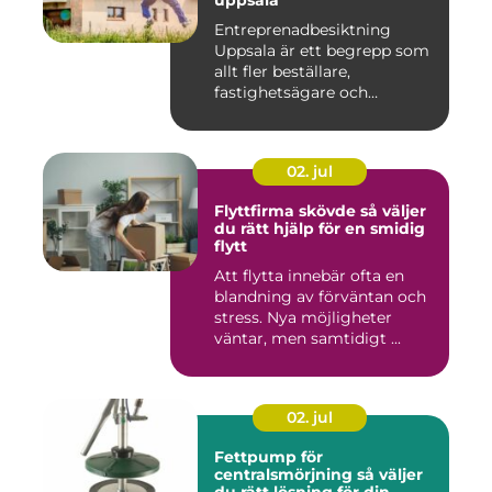
uppsala
Entreprenadbesiktning
Uppsala är ett begrepp som
allt fler beställare,
fastighetsägare och
privatper...
02. jul
Flyttfirma skövde så väljer
du rätt hjälp för en smidig
flytt
Att flytta innebär ofta en
blandning av förväntan och
stress. Nya möjligheter
väntar, men samtidigt ...
02. jul
Fettpump för
centralsmörjning så väljer