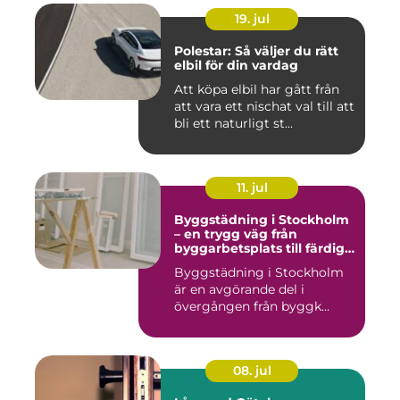
19. jul
Polestar: Så väljer du rätt
elbil för din vardag
Att köpa elbil har gått från
att vara ett nischat val till att
bli ett naturligt st...
11. jul
Byggstädning i Stockholm
– en trygg väg från
byggarbetsplats till färdig
miljö
Byggstädning i Stockholm
är en avgörande del i
övergången från byggk...
08. jul