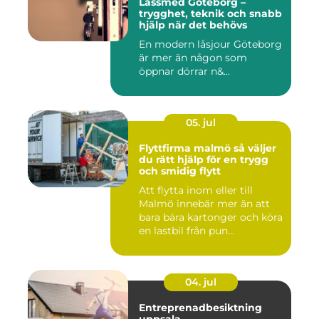
Låssmed Göteborg –
trygghet, teknik och snabb
hjälp när det behövs
En modern låsjour Göteborg
är mer än någon som
öppnar dörrar n&...
05. jul
Flyttfirma malmö så väljer
du rätt hjälp för en trygg
och smidig flytt
Att flytta inom eller till
Malmö innebär mer än att
bara bära kartonger och köra
en lastbil från pun...
04. jul
Entreprenadbesiktning