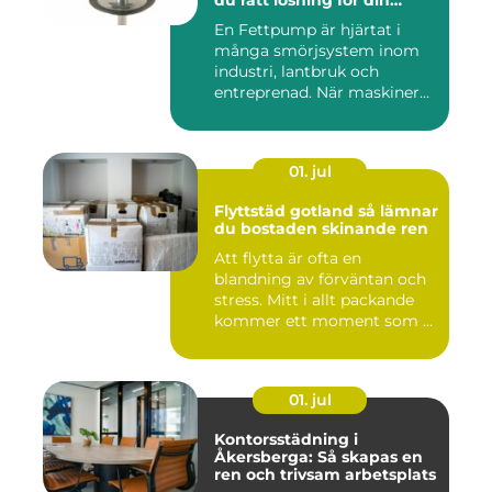
du rätt lösning för din
utrustning
En Fettpump är hjärtat i
många smörjsystem inom
industri, lantbruk och
entreprenad. När maskiner
går...
01. jul
Flyttstäd gotland så lämnar
du bostaden skinande ren
Att flytta är ofta en
blandning av förväntan och
stress. Mitt i allt packande
kommer ett moment som ...
01. jul
Kontorsstädning i
Åkersberga: Så skapas en
ren och trivsam arbetsplats