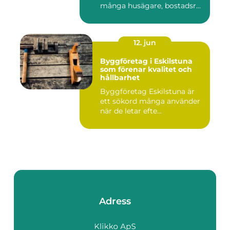
många husägare, bostadsr...
12. jun
Byggföretag i Eskilstuna
som förenar kvalitet och
hållbarhet
Byggföretag Eskilstuna är
ett sökord många använder
när de letar efte...
Adress