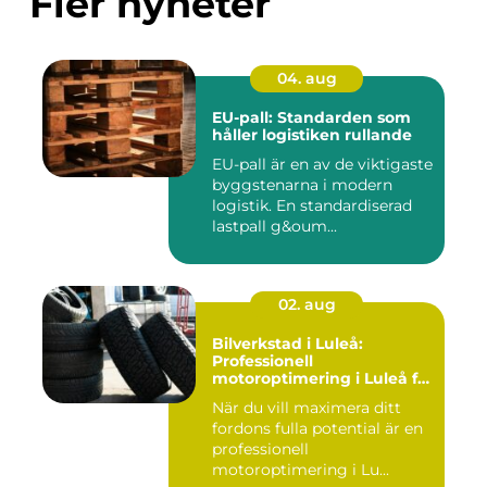
Fler nyheter
04. aug
EU-pall: Standarden som
håller logistiken rullande
EU-pall är en av de viktigaste
byggstenarna i modern
logistik. En standardiserad
lastpall g&oum...
02. aug
Bilverkstad i Luleå:
Professionell
motoroptimering i Luleå för
maximal prestanda
När du vill maximera ditt
fordons fulla potential är en
professionell
motoroptimering i Lu...