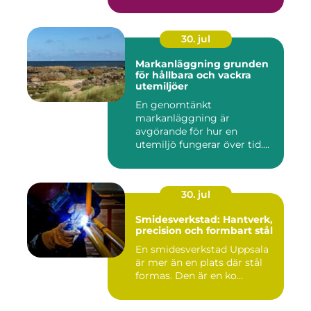
30. jul
Markanläggning grunden
för hållbara och vackra
utemiljöer
En genomtänkt
markanläggning är
avgörande för hur en
utemiljö fungerar över tid.
Oavsett om det hand...
30. jul
Smidesverkstad: Hantverk,
precision och formbart stål
En smidesverkstad Uppsala
är mer än en plats där stål
formas. Den är en ko...