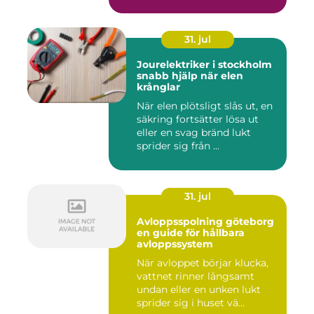
kä...
31. jul
Jourelektriker i stockholm
snabb hjälp när elen
krånglar
När elen plötsligt slås ut, en
säkring fortsätter lösa ut
eller en svag bränd lukt
sprider sig från ...
31. jul
Avloppsspolning göteborg
en guide för hållbara
avloppssystem
När avloppet börjar klucka,
vattnet rinner långsamt
undan eller en unken lukt
sprider sig i huset vä...