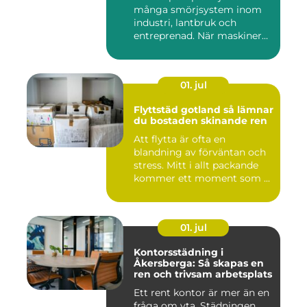
många smörjsystem inom
industri, lantbruk och
entreprenad. När maskiner
går...
01. jul
Flyttstäd gotland så lämnar
du bostaden skinande ren
Att flytta är ofta en
blandning av förväntan och
stress. Mitt i allt packande
kommer ett moment som ...
01. jul
Kontorsstädning i
Åkersberga: Så skapas en
ren och trivsam arbetsplats
Ett rent kontor är mer än en
fråga om yta. Städningen