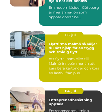
hjälp när det behövs
En modern låsjour Göteborg
är mer än någon som
öppnar dörrar n&...
05. jul
Flyttfirma malmö så väljer
du rätt hjälp för en trygg
och smidig flytt
Att flytta inom eller till
Malmö innebär mer än att
bara bära kartonger och köra
en lastbil från pun...
04. jul
Entreprenadbesiktning
uppsala
Entreprenadbesiktning