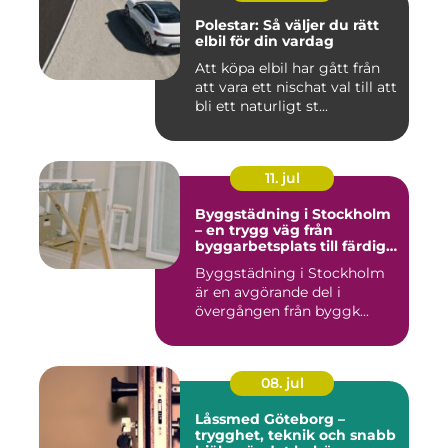
Polestar: Så väljer du rätt
elbil för din vardag
Att köpa elbil har gått från
att vara ett nischat val till att
bli ett naturligt st...
11. jul
Byggstädning i Stockholm
– en trygg väg från
byggarbetsplats till färdig
miljö
Byggstädning i Stockholm
är en avgörande del i
övergången från byggk...
08. jul
Låssmed Göteborg –
trygghet, teknik och snabb