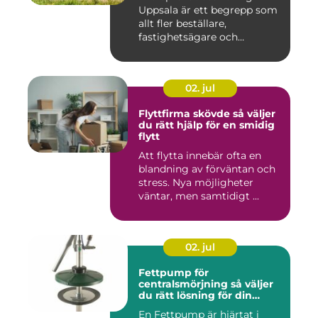
Uppsala är ett begrepp som
allt fler beställare,
fastighetsägare och
privatper...
02. jul
Flyttfirma skövde så väljer
du rätt hjälp för en smidig
flytt
Att flytta innebär ofta en
blandning av förväntan och
stress. Nya möjligheter
väntar, men samtidigt ...
02. jul
Fettpump för
centralsmörjning så väljer
du rätt lösning för din
utrustning
En Fettpump är hjärtat i