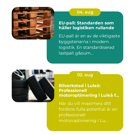
04. aug
EU-pall: Standarden som
håller logistiken rullande
EU-pall är en av de viktigaste
byggstenarna i modern
logistik. En standardiserad
lastpall g&oum...
02. aug
Bilverkstad i Luleå:
Professionell
motoroptimering i Luleå för
maximal prestanda
När du vill maximera ditt
fordons fulla potential är en
professionell
motoroptimering i Lu...