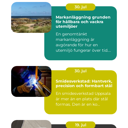
30. jul
Markanläggning grunden
för hållbara och vackra
utemiljöer
En genomtänkt
markanläggning är
avgörande för hur en
utemiljö fungerar över tid.
Oavsett om det hand...
30. jul
Smidesverkstad: Hantverk,
precision och formbart stål
En smidesverkstad Uppsala
är mer än en plats där stål
formas. Den är en ko...
19. jul