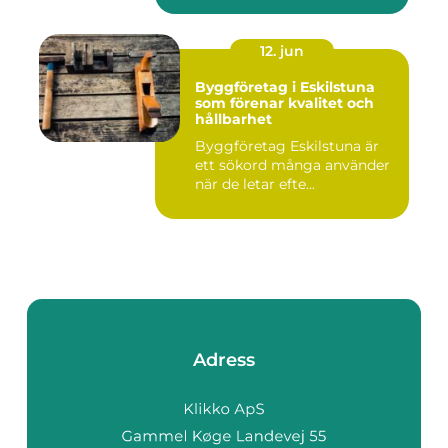
12. jun
Byggföretag i Eskilstuna
som förenar kvalitet och
hållbarhet
Byggföretag Eskilstuna är
ett sökord många använder
när de letar efte...
Adress