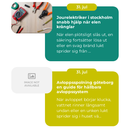
31. jul
Jourelektriker i stockholm
snabb hjälp när elen
krånglar
När elen plötsligt slås ut, en
säkring fortsätter lösa ut
eller en svag bränd lukt
sprider sig från ...
31. jul
Avloppsspolning göteborg
en guide för hållbara
avloppssystem
När avloppet börjar klucka,
vattnet rinner långsamt
undan eller en unken lukt
sprider sig i huset vä...