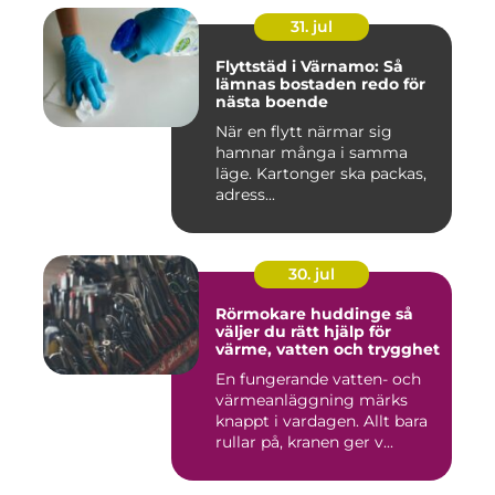
31. jul
Flyttstäd i Värnamo: Så
lämnas bostaden redo för
nästa boende
När en flytt närmar sig
hamnar många i samma
läge. Kartonger ska packas,
adress...
30. jul
Rörmokare huddinge så
väljer du rätt hjälp för
värme, vatten och trygghet
En fungerande vatten- och
värmeanläggning märks
knappt i vardagen. Allt bara
rullar på, kranen ger v...