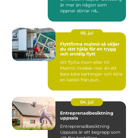
är mer än någon som
öppnar dörrar n&...
05. jul
Flyttfirma malmö så väljer
du rätt hjälp för en trygg
och smidig flytt
Att flytta inom eller till
Malmö innebär mer än att
bara bära kartonger och köra
en lastbil från pun...
04. jul
Entreprenadbesiktning
uppsala
Entreprenadbesiktning
Uppsala är ett begrepp som
allt fler beställare,