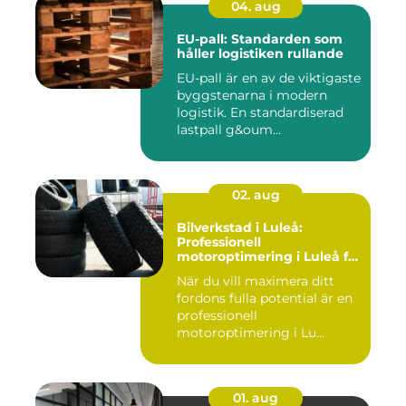
04. aug
EU-pall: Standarden som
håller logistiken rullande
EU-pall är en av de viktigaste
byggstenarna i modern
logistik. En standardiserad
lastpall g&oum...
02. aug
Bilverkstad i Luleå:
Professionell
motoroptimering i Luleå för
maximal prestanda
När du vill maximera ditt
fordons fulla potential är en
professionell
motoroptimering i Lu...
01. aug