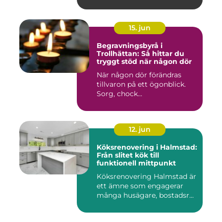
15. jun
Begravningsbyrå i
Trollhättan: Så hittar du
tryggt stöd när någon dör
När någon dör förändras
tillvaron på ett ögonblick.
Sorg, chock...
12. jun
Köksrenovering i Halmstad:
Från slitet kök till
funktionell mittpunkt
Köksrenovering Halmstad är
ett ämne som engagerar
många husägare, bostadsr...