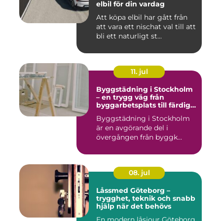
elbil för din vardag
Att köpa elbil har gått från
att vara ett nischat val till att
bli ett naturligt st...
11. jul
Byggstädning i Stockholm
– en trygg väg från
byggarbetsplats till färdig
miljö
Byggstädning i Stockholm
är en avgörande del i
övergången från byggk...
08. jul
Låssmed Göteborg –
trygghet, teknik och snabb
hjälp när det behövs
En modern låsjour Göteborg