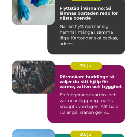
Flyttstäd i Värnamo: Så
lämnas bostaden redo för
nästa boende
När en flytt närmar sig
hamnar många i samma
läge. Kartonger ska packas,
adress...
30. jul
Rörmokare huddinge så
väljer du rätt hjälp för
värme, vatten och trygghet
En fungerande vatten- och
värmeanläggning märks
knappt i vardagen. Allt bara
rullar på, kranen ger v...
30. jul