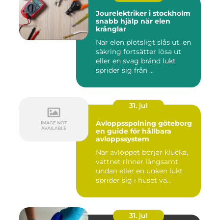
Jourelektriker i stockholm
snabb hjälp när elen
krånglar
När elen plötsligt slås ut, en
säkring fortsätter lösa ut
eller en svag bränd lukt
sprider sig från ...
31. jul
Avloppsspolning göteborg
en guide för hållbara
avloppssystem
När avloppet börjar klucka,
vattnet rinner långsamt
undan eller en unken lukt
sprider sig i huset vä...
31. jul