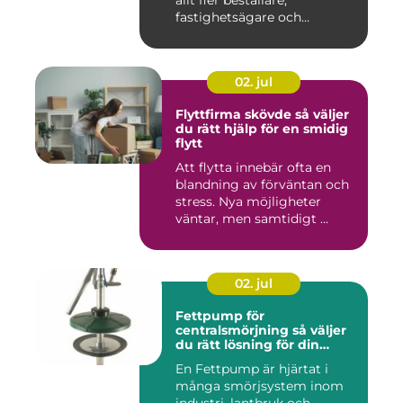
fastighetsägare och
privatper...
02. jul
Flyttfirma skövde så väljer
du rätt hjälp för en smidig
flytt
Att flytta innebär ofta en
blandning av förväntan och
stress. Nya möjligheter
väntar, men samtidigt ...
02. jul
Fettpump för
centralsmörjning så väljer
du rätt lösning för din
utrustning
En Fettpump är hjärtat i
många smörjsystem inom
industri, lantbruk och