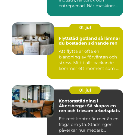
entreprenad. När maskiner
går...
01. jul
Flyttstäd gotland så lämnar
du bostaden skinande ren
Att flytta är ofta en
blandning av förväntan och
stress. Mitt i allt packande
kommer ett moment som ...
01. jul
Kontorsstädning i
Åkersberga: Så skapas en
ren och trivsam arbetsplats
Ett rent kontor är mer än en
fråga om yta. Städningen
påverkar hur medarb...