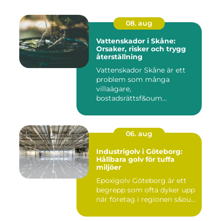
08. aug
Vattenskador i Skåne:
Orsaker, risker och trygg
återställning
Vattenskador Skåne är ett
problem som många
villaägare,
bostadsrättsf&oum...
06. aug
Industrigolv i Göteborg:
Hållbara golv för tuffa
miljöer
Epoxigolv Göteborg är ett
begrepp som ofta dyker upp
när företag i regionen s&ou...