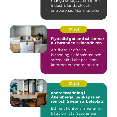
många smörjsystem inom
industri, lantbruk och
entreprenad. När maskiner
går...
01. jul
Flyttstäd gotland så lämnar
du bostaden skinande ren
Att flytta är ofta en
blandning av förväntan och
stress. Mitt i allt packande
kommer ett moment som ...
01. jul
Kontorsstädning i
Åkersberga: Så skapas en
ren och trivsam arbetsplats
Ett rent kontor är mer än en
fråga om yta. Städningen