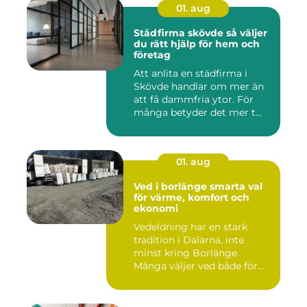
01. aug
Städfirma skövde så väljer
du rätt hjälp för hem och
företag
Att anlita en städfirma i
Skövde handlar om mer än
att få dammfria ytor. För
många betyder det mer t...
01. aug
Ved i borlänge smarta val
för värme, komfort och
ekonomi
Vedeldning har en stark
tradition i Dalarna, inte
minst kring Borlänge.
Många väljer ved både för
kä...