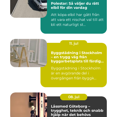
Polestar: Så väljer du rätt
elbil för din vardag
Att köpa elbil har gått från
att vara ett nischat val till att
bli ett naturligt st...
11. jul
Byggstädning i Stockholm
– en trygg väg från
byggarbetsplats till färdig
miljö
Byggstädning i Stockholm
är en avgörande del i
övergången från byggk...
08. jul
Låssmed Göteborg –
trygghet, teknik och snabb
hjälp när det behövs