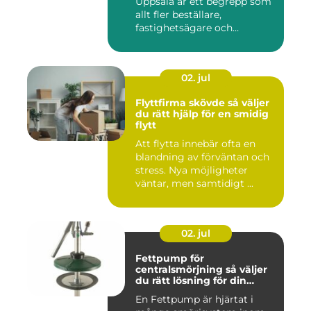
Uppsala är ett begrepp som
allt fler beställare,
fastighetsägare och
privatper...
02. jul
Flyttfirma skövde så väljer
du rätt hjälp för en smidig
flytt
Att flytta innebär ofta en
blandning av förväntan och
stress. Nya möjligheter
väntar, men samtidigt ...
02. jul
Fettpump för
centralsmörjning så väljer
du rätt lösning för din
utrustning
En Fettpump är hjärtat i