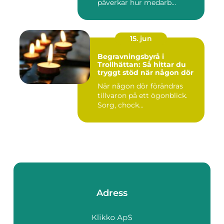
påverkar hur medarb...
15. jun
Begravningsbyrå i
Trollhättan: Så hittar du
tryggt stöd när någon dör
När någon dör förändras
tillvaron på ett ögonblick.
Sorg, chock...
Adress