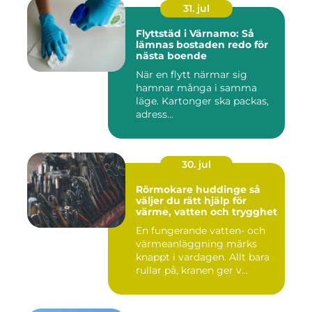
31. jul
Flyttstäd i Värnamo: Så
lämnas bostaden redo för
nästa boende
När en flytt närmar sig
hamnar många i samma
läge. Kartonger ska packas,
adress...
30. jul
Rörmokare huddinge så
väljer du rätt hjälp för
värme, vatten och trygghet
En fungerande vatten- och
värmeanläggning märks
knappt i vardagen. Allt bara
rullar på, kranen ger v...