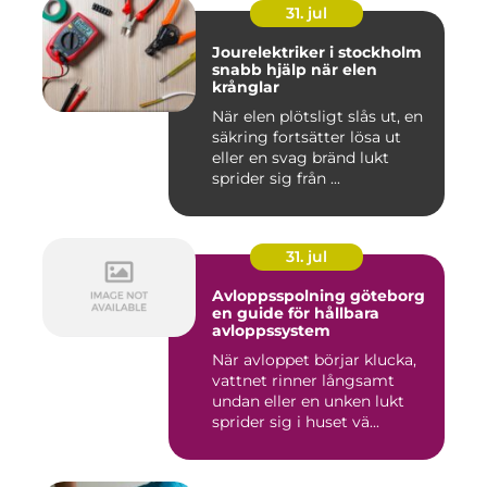
31. jul
Jourelektriker i stockholm
snabb hjälp när elen
krånglar
När elen plötsligt slås ut, en
säkring fortsätter lösa ut
eller en svag bränd lukt
sprider sig från ...
31. jul
Avloppsspolning göteborg
en guide för hållbara
avloppssystem
När avloppet börjar klucka,
vattnet rinner långsamt
undan eller en unken lukt
sprider sig i huset vä...