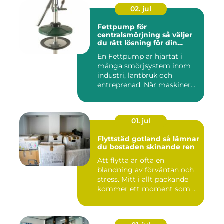
02. jul
Fettpump för
centralsmörjning så väljer
du rätt lösning för din
utrustning
En Fettpump är hjärtat i
många smörjsystem inom
industri, lantbruk och
entreprenad. När maskiner
går...
01. jul
Flyttstäd gotland så lämnar
du bostaden skinande ren
Att flytta är ofta en
blandning av förväntan och
stress. Mitt i allt packande
kommer ett moment som ...