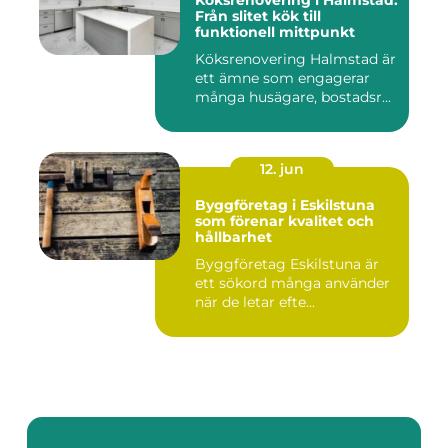
Köksrenovering i Halmstad:
Från slitet kök till
funktionell mittpunkt
Köksrenovering Halmstad är
ett ämne som engagerar
många husägare, bostadsr...
12. jun
Byggföretag i Eskilstuna
som förenar kvalitet och
hållbarhet
Byggföretag Eskilstuna är
ett sökord många använder
när de letar efte...