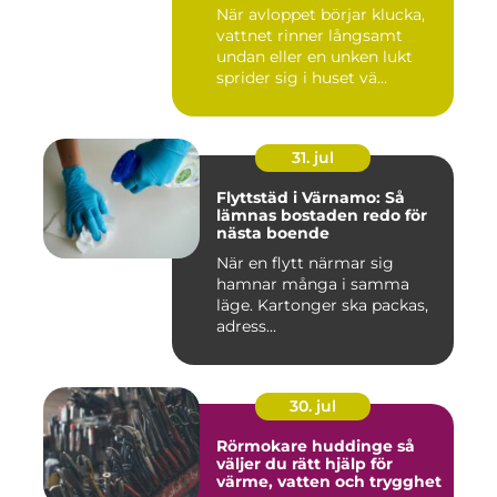
När avloppet börjar klucka,
vattnet rinner långsamt
undan eller en unken lukt
sprider sig i huset vä...
31. jul
Flyttstäd i Värnamo: Så
lämnas bostaden redo för
nästa boende
När en flytt närmar sig
hamnar många i samma
läge. Kartonger ska packas,
adress...
30. jul
Rörmokare huddinge så
väljer du rätt hjälp för
värme, vatten och trygghet