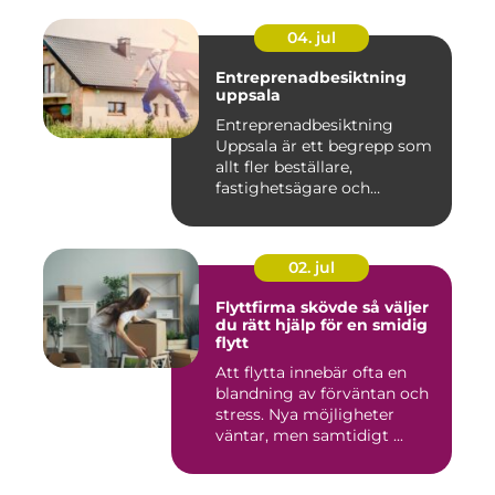
04. jul
Entreprenadbesiktning
uppsala
Entreprenadbesiktning
Uppsala är ett begrepp som
allt fler beställare,
fastighetsägare och
privatper...
02. jul
Flyttfirma skövde så väljer
du rätt hjälp för en smidig
flytt
Att flytta innebär ofta en
blandning av förväntan och
stress. Nya möjligheter
väntar, men samtidigt ...