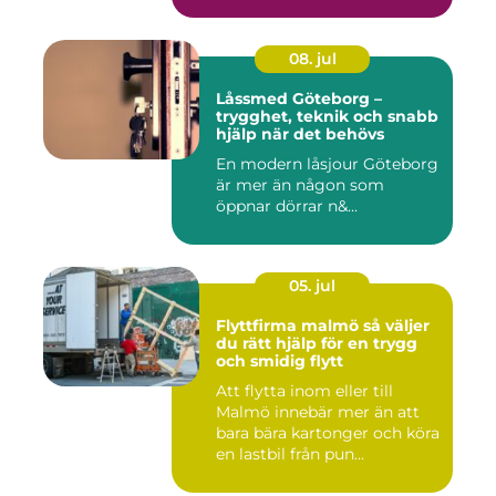
08. jul
Låssmed Göteborg –
trygghet, teknik och snabb
hjälp när det behövs
En modern låsjour Göteborg
är mer än någon som
öppnar dörrar n&...
05. jul
Flyttfirma malmö så väljer
du rätt hjälp för en trygg
och smidig flytt
Att flytta inom eller till
Malmö innebär mer än att
bara bära kartonger och köra
en lastbil från pun...