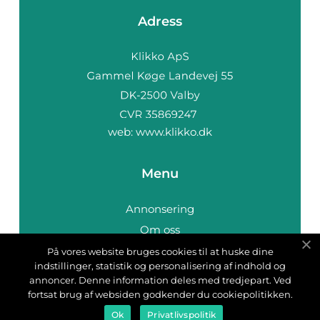
Adress
web:
www.klikko.dk
Menu
Annonsering
Om oss
Cookies
På vores website bruges cookies til at huske dine
indstillinger, statistik og personalisering af indhold og
Kontakta oss
annoncer. Denne information deles med tredjepart. Ved
Sitemap
fortsat brug af websiden godkender du cookiepolitikken.
Ok
Privatlivspolitik