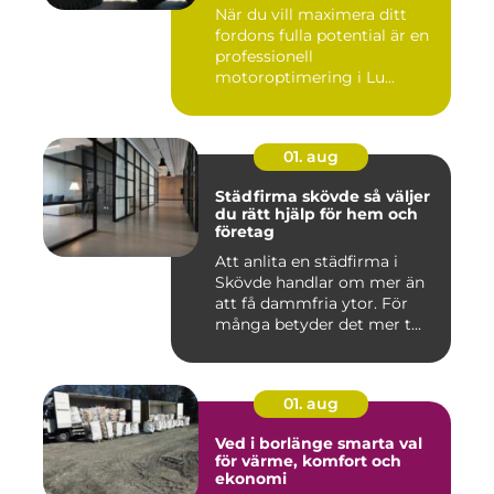
maximal prestanda
När du vill maximera ditt
fordons fulla potential är en
professionell
motoroptimering i Lu...
01. aug
Städfirma skövde så väljer
du rätt hjälp för hem och
företag
Att anlita en städfirma i
Skövde handlar om mer än
att få dammfria ytor. För
många betyder det mer t...
01. aug
Ved i borlänge smarta val
för värme, komfort och
ekonomi