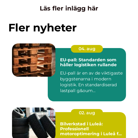
Läs fler inlägg här
Fler nyheter
04. aug
EU-pall: Standarden som
håller logistiken rullande
EU-pall är en av de viktigaste
byggstenarna i modern
logistik. En standardiserad
lastpall g&oum...
02. aug
Bilverkstad i Luleå:
Professionell
motoroptimering i Luleå för