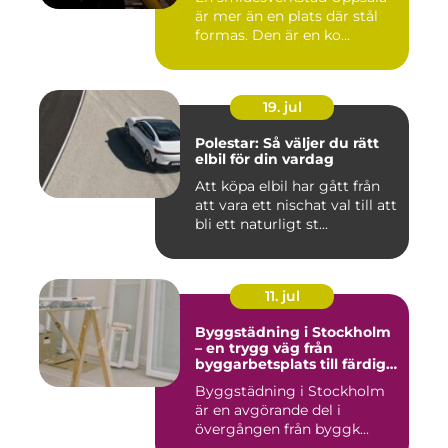
är mer än en plats där stål
formas. Den är en ko...
19. jul
Polestar: Så väljer du rätt
elbil för din vardag
Att köpa elbil har gått från
att vara ett nischat val till att
bli ett naturligt st...
11. jul
Byggstädning i Stockholm
– en trygg väg från
byggarbetsplats till färdig
miljö
Byggstädning i Stockholm
är en avgörande del i
övergången från byggk...