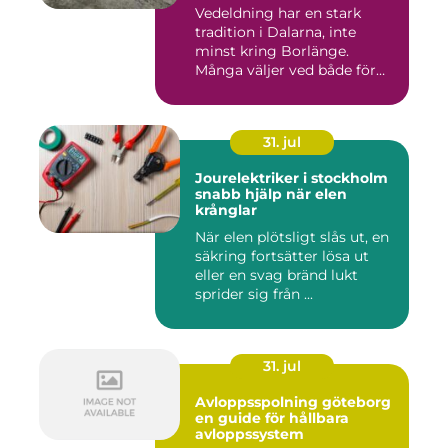
Vedeldning har en stark
tradition i Dalarna, inte
minst kring Borlänge.
Många väljer ved både för
kä...
31. jul
Jourelektriker i stockholm
snabb hjälp när elen
krånglar
När elen plötsligt slås ut, en
säkring fortsätter lösa ut
eller en svag bränd lukt
sprider sig från ...
31. jul
Avloppsspolning göteborg
en guide för hållbara
avloppssystem