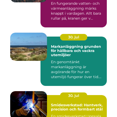
En fungerande vatten- och
värmeanläggning märks
knappt i vardagen. Allt bara
rullar på, kranen ger v...
30. jul
Markanläggning grunden
för hållbara och vackra
utemiljöer
En genomtänkt
markanläggning är
avgörande för hur en
utemiljö fungerar över tid.
Oavsett om det hand...
30. jul
Smidesverkstad: Hantverk,
precision och formbart stål
En smidesverkstad Uppsala